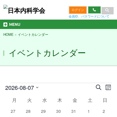
ログイン
会員ID、パスワードについて
MENU
HOME
»
イベントカレンダー
イベントカレンダー
イ
2026-08-07
イ
イ
検
カ
ベ
ベ
ベ
索
日
ン
レ
ン
ン
イ
月
月曜日
火
火曜日
水
水曜日
付
木
木曜日
金
金曜日
土
土曜日
日
日曜
ト
ト
ト
ン
ベ
を
を
ビ
ダ
ン
選
検
ュ
0
0
0
0
0
0
0
27
28
29
30
31
1
2
ー
ト
択
索
ー
の
表