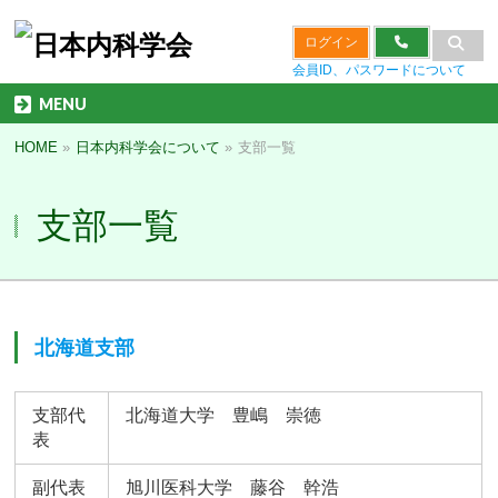
ログイン
会員ID、パスワードについて
MENU
HOME
»
日本内科学会について
»
支部一覧
支部一覧
北海道支部
支部代
北海道大学 豊嶋 崇徳
表
副代表
旭川医科大学 藤谷 幹浩