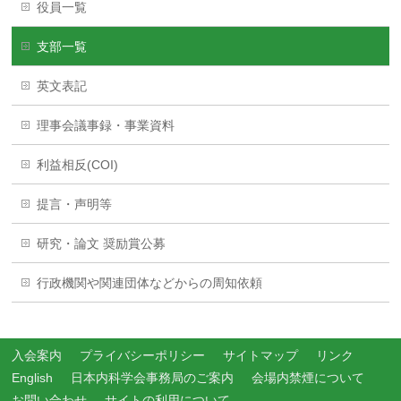
役員一覧
支部一覧
英文表記
理事会議事録・事業資料
利益相反(COI)
提言・声明等
研究・論文 奨励賞公募
行政機関や関連団体などからの周知依頼
入会案内
プライバシーポリシー
サイトマップ
リンク
English
日本内科学会事務局のご案内
会場内禁煙について
お問い合わせ
サイトの利用について