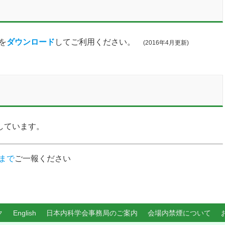
を
ダウンロード
してご利用ください。
(2016年4月更新)
しています。
まで
ご一報ください
ク
English
日本内科学会事務局のご案内
会場内禁煙について