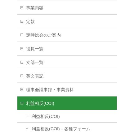
事業内容
定款
定時総会のご案内
役員一覧
支部一覧
英文表記
理事会議事録・事業資料
利益相反(COI)
利益相反(COI)
利益相反(COI)－各種フォーム