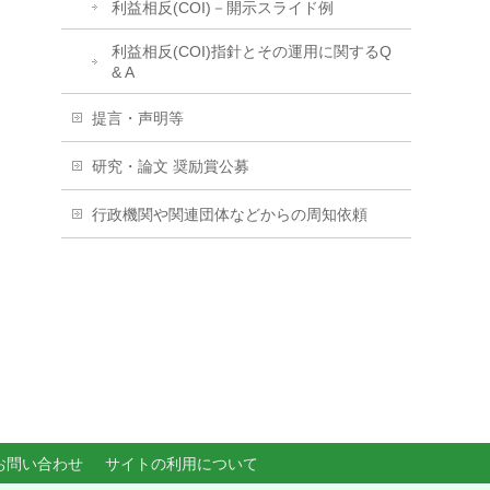
利益相反(COI)－開示スライド例
利益相反(COI)指針とその運用に関するQ
& A
提言・声明等
研究・論文 奨励賞公募
行政機関や関連団体などからの周知依頼
お問い合わせ
サイトの利用について