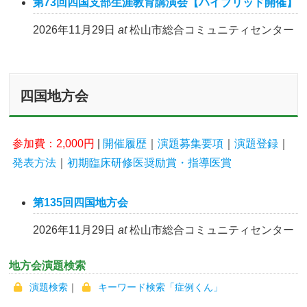
第73回四国支部生涯教育講演会【ハイブリッド開催】
「支部生涯教
2026年11月29日
at
松山市総合コミュニティセンター
育講演会」を現行の開催回数から各支部年1回へと
変更することとなりました．
四国地方会
参加費：2,000円
|
開催履歴
｜
演題募集要項
｜
演題登録
｜
発表方法
｜
初期臨床研修医奨励賞・指導医賞
第135回四国地方会
2026年11月29日
at
松山市総合コミュニティセンター
支部によって導入開始時期が異なりますので，各支
部生涯教育講演会の開催予定につきましては，
本会ホームページおよび日本内科学会雑誌などでご
地方会演題検索
確認をいただきますようお願い申し上げます．
演題検索
｜
キーワード検索「症例くん」