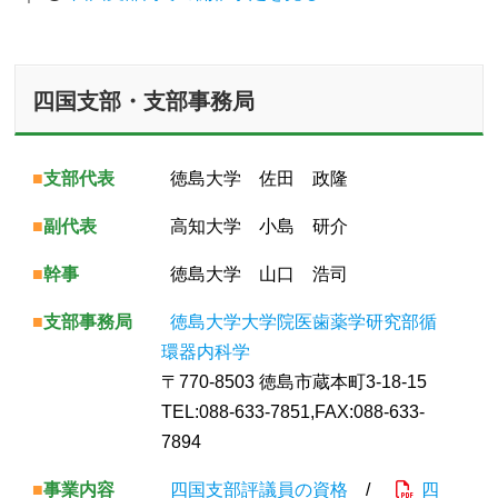
四国支部・支部事務局
■
支部代表
徳島大学 佐田 政隆
■
副代表
高知大学 小島 研介
■
幹事
徳島大学 山口 浩司
■
支部事務局
徳島大学大学院医歯薬学研究部循
環器内科学
〒770-8503 徳島市蔵本町3-18-15
TEL:088-633-7851,FAX:088-633-
7894
■
事業内容
四国支部評議員の資格
/
四