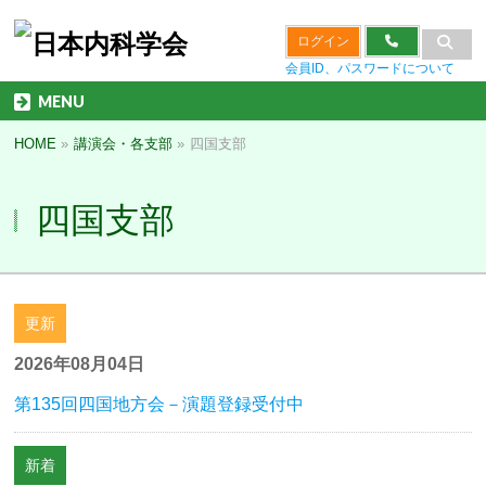
ログイン
会員ID、パスワードについて
MENU
HOME
»
講演会・各支部
»
四国支部
四国支部
更新
2026年08月04日
第135回四国地方会－演題登録受付中
新着