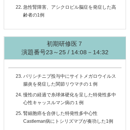
急性腎障害、アシクロビル脳症を発症した高
齢者の1例
初期研修医７
演題番号23～25 / 14:08－14:32
バリシチニブ投与中にサイトメガロウイルス
腸炎を発症した関節リウマチの１例
慢性の経過で糸球体硬化を呈した特発性多中
心性キャッスルマン病の１例
腎細胞癌を合併した特発性多中心性
Castleman病にトシリズマブが奏功した1例