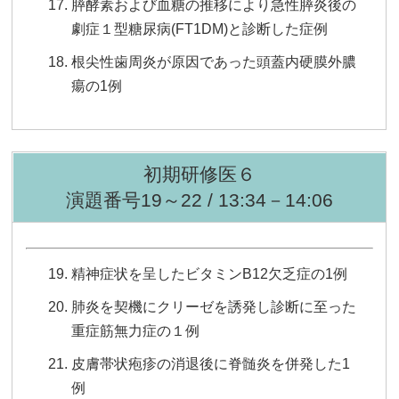
膵酵素および血糖の推移により急性膵炎後の
劇症１型糖尿病(FT1DM)と診断した症例
根尖性歯周炎が原因であった頭蓋内硬膜外膿
瘍の1例
初期研修医６
演題番号19～22 / 13:34－14:06
精神症状を呈したビタミンB12欠乏症の1例
肺炎を契機にクリーゼを誘発し診断に至った
重症筋無力症の１例
皮膚帯状疱疹の消退後に脊髄炎を併発した1
例