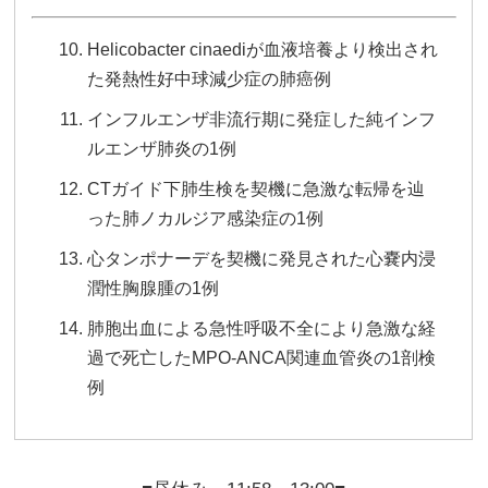
Helicobacter cinaediが血液培養より検出され
た発熱性好中球減少症の肺癌例
インフルエンザ非流行期に発症した純インフ
ルエンザ肺炎の1例
CTガイド下肺生検を契機に急激な転帰を辿
った肺ノカルジア感染症の1例
心タンポナーデを契機に発見された心嚢内浸
潤性胸腺腫の1例
肺胞出血による急性呼吸不全により急激な経
過で死亡したMPO-ANCA関連血管炎の1剖検
例