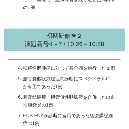
の1例
初期研修医２
演題番号4～7 / 10:26－10:58
転移性膵腫瘍に対して膵全摘を施行した１例
腸管嚢胞状気腫症の診断にスペクトラルCT
が有用であった1例
胆嚢結腸瘻、胆嚢仮性動脈瘤を合併した出血
性胆嚢炎の1例
EUS-FNAが診断に有用であった後腹膜線維
症の1例