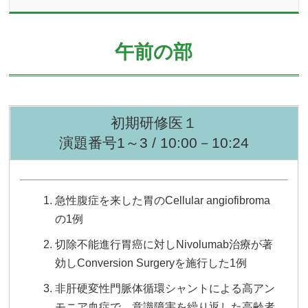
午前の部
初期研修医１
演題番号1～3 / 10:00－10:24
急性腹症を来した胃のCellular angiofibroma
の1例
切除不能進行胃癌に対しNivolumab治療が著
効しConversion Surgeryを施行した1例
非肝硬変性門脈体循環シャントによる高アン
モニア血症で、意識障害を繰り返した高齢者