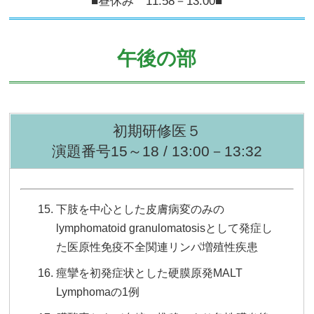
■昼休み 11:58－13:00■
午後の部
初期研修医５
演題番号15～18 / 13:00－13:32
下肢を中心とした皮膚病変のみの
lymphomatoid granulomatosisとして発症し
た医原性免疫不全関連リンパ増殖性疾患
痙攣を初発症状とした硬膜原発MALT
Lymphomaの1例