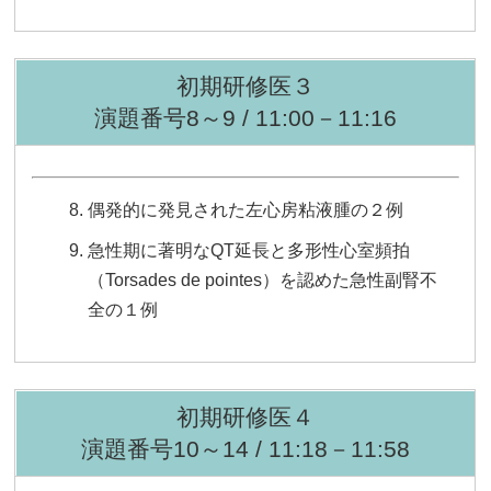
初期研修医３
演題番号8～9 / 11:00－11:16
偶発的に発見された左心房粘液腫の２例
急性期に著明なQT延長と多形性心室頻拍
（Torsades de pointes）を認めた急性副腎不
全の１例
初期研修医４
演題番号10～14 / 11:18－11:58