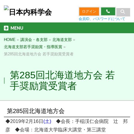
ログイン
会員ID、パスワードについて
MENU
HOME
»
講演会・各支部
»
北海道支部
»
北海道支部若手奨励賞・指導医賞
»
第285回北海道地方会 若手奨励賞受賞者
第285回北海道地方会 若
手奨励賞受賞者
第285回北海道地方会
◆2019年2月16日
(土)
◆会長：手稲渓仁会病院 辻 邦
彦 ◆会場：北海道大学臨床大講堂・第三講堂