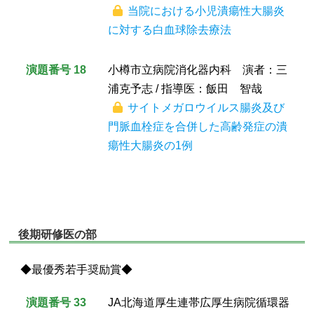
当院における小児潰瘍性大腸炎
に対する白血球除去療法
演題番号 18
小樽市立病院消化器内科 演者：三
浦克予志 / 指導医：飯田 智哉
サイトメガロウイルス腸炎及び
門脈血栓症を合併した高齢発症の潰
瘍性大腸炎の1例
後期研修医の部
◆最優秀若手奨励賞◆
演題番号 33
JA北海道厚生連帯広厚生病院循環器