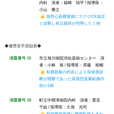
内科 演者：箱崎 頌平 / 指導医：
小山 雅之
急性心筋梗塞後にマクロCK血症
と診断し前立腺癌が判明した１例
◆優秀若手奨励賞◆
演題番号 35
市立旭川病院消化器病センター 演
者：小林 裕 / 指導医：斉藤 裕輔
粘膜筋板の内反により深達度診
断が困難であった表面型直腸粘膜内
癌の1例
演題番号 39
町立中標津病院内科 演者：鷲見
千紘 / 指導医：久保 光司
肝細胞癌術後に胸膜転移をきた