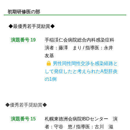
初期研修医の部
◆最優秀若手奨励賞◆
演題番号 19
手稲渓仁会病院総合内科感染症科
演者：藤澤 まり / 指導医：永井
友基
男性同性間性交渉を感染経路と
して発症したと考えられたA型肝炎
の1例
◆優秀若手奨励賞◆
演題番号 15
札幌東徳洲会病院IBDセンター 演
者：守谷 悠 / 指導医：古川 滋