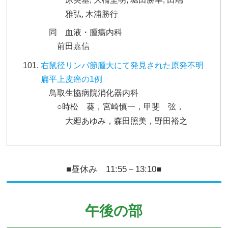
雅弘, 木浦勝行
同 血液・腫瘍内科
前田嘉信
右鼠径リンパ節腫大にて発見された原発不明
扁平上皮癌の1例
鳥取生協病院消化器内科
○時松 葵，宮崎慎一，甲斐 弦，
大廻あゆみ，森田照美，野田裕之
■昼休み 11:55－13:10■
午後の部