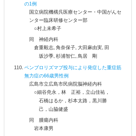
の1例
国立病院機構呉医療センター・中国がんセ
ンター臨床研修センター部
○村上未希子
同 神経内科
倉重毅志, 角奈保子, 大田麻由実, 田
坂沙季, 杉浦智仁, 鳥居 剛
ペンブロリズマブ投与により発症した重症筋
無力症の66歳男性例
広島市立広島市民病院脳神経内科
○細谷尭永，林 正裕，立山佳祐，
石橋はるか，杉本太路，黒川勝
己，山脇健盛
同 腫瘍内科
岩本康男