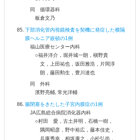
同 循環器科
板倉文乃
下部消化管内視鏡検査を契機に発症した横隔
膜ヘルニア嵌頓の1例
福山医療センター内科
○福井洋介，堀井城一朗，槇野貴
文，上田祐也，坂田雅浩，片岡淳
朗，藤田勲生，豊川達也
同 外科
濱野亮輔, 常光洋輔
腸閉塞をきたした子宮内膜症の1例
JA広島総合病院消化器内科
○村田 愛，古土井明，石橋一樹，
隅岡昭彦，野中裕広，藤本佳史，
兵庫秀幸，相坂康之，小松弘尚，