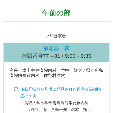
午前の部
○印は演者
消化器－胃
演題番号77～81 / 9:00－9:35
座長：津山中央病院内科 竹中 龍太 / 県立広島
病院内視鏡内科 佐野村洋次
多発肝転移を契機に発見された胃内分泌細胞
癌の１例
鳥取大学医学部附属病院消化器内科
○長谷川隆，八島一夫，岩本 拓，