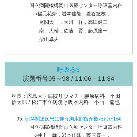
国立病院機構岡山医療センター呼吸器内科
○福元花奈，岩本佳隆，萱谷紘枝，
尾関太一，大川 祥，高田健二，
南 大輔，佐藤 賢，藤原慶一，
柴山卓夫
呼吸器3
演題番号95～98 / 11:06－11:34
座長：広島大学病院リウマチ・膠原病科 平田
信太郎 / 松江市立病院呼吸器内科 小西 龍也
IgG4関連疾患に伴う胸水貯留が疑われた1例
国立病院機構岡山医療センター呼吸器内科
○井上 舞，岩本佳隆，藤原慶一，