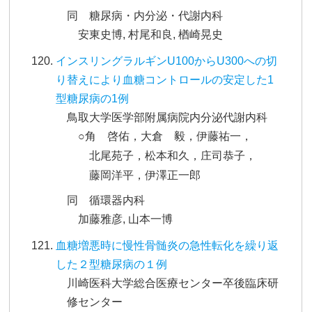
同 糖尿病・内分泌・代謝内科
安東史博, 村尾和良, 楢崎晃史
インスリングラルギンU100からU300への切
り替えにより血糖コントロールの安定した1
型糖尿病の1例
鳥取大学医学部附属病院内分泌代謝内科
○角 啓佑，大倉 毅，伊藤祐一，
北尾苑子，松本和久，庄司恭子，
藤岡洋平，伊澤正一郎
同 循環器内科
加藤雅彦, 山本一博
血糖増悪時に慢性骨髄炎の急性転化を繰り返
した２型糖尿病の１例
川崎医科大学総合医療センター卒後臨床研
修センター