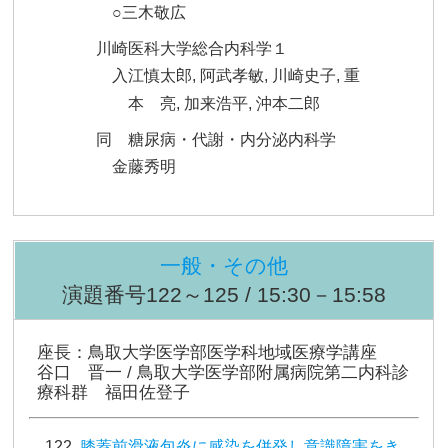
○三木敬広
川崎医科大学総合内科学１
入江慎太郎, 阿武孝敏, 川崎史子, 重
本 亮, 加来浩平, 沖本二郎
同 糖尿病・代謝・内分泌内科学
金藤秀明
一般・その他
演題番号122～125 / 15:30－15:58
座長：鳥取大学医学部医学科地域医療学講座
谷口 晋一 / 鳥取大学医学部附属病院第二内科診
療科群 福田佐登子
膝蓋前滑液包炎に感染を併発し意識障害をき