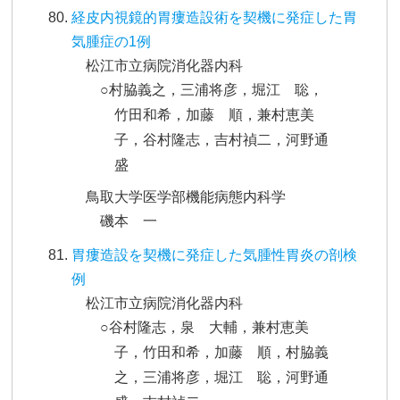
経皮内視鏡的胃瘻造設術を契機に発症した胃
気腫症の1例
松江市立病院消化器内科
○村脇義之，三浦将彦，堀江 聡，
竹田和希，加藤 順，兼村恵美
子，谷村隆志，吉村禎二，河野通
盛
鳥取大学医学部機能病態内科学
磯本 一
胃瘻造設を契機に発症した気腫性胃炎の剖検
例
松江市立病院消化器内科
○谷村隆志，泉 大輔，兼村恵美
子，竹田和希，加藤 順，村脇義
之，三浦将彦，堀江 聡，河野通