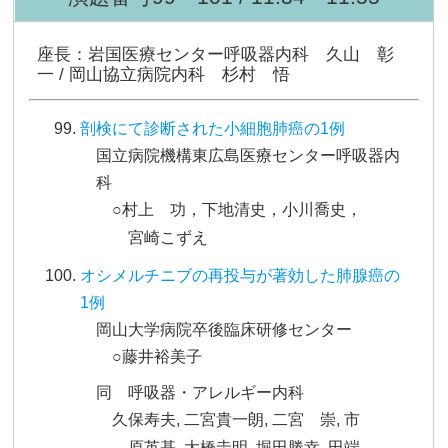
座長：岩国医療センター呼吸器内科 久山 彰
一 / 岡山協立病院内科 杉村 悟
剖検にて診断された小細胞肺癌の1例
国立病院機構東広島医療センター呼吸器内
科
○村上 功，下地清史，小川喬史，
宮崎こずえ
オシメルチニブの再投与が著効した肺腺癌の
1例
岡山大学病院卒後臨床研修センター
○藤井裕美子
同 呼吸器・アレルギー内科
久保寿夫, 二宮貴一朗, 二宮 崇, 市
原英基, 大橋圭明, 堀田勝幸, 田端