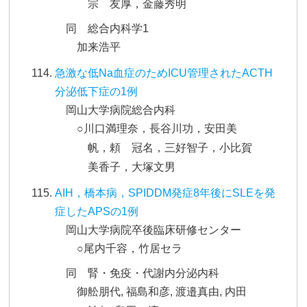
宗 友厚，金藤秀明
同 総合内科学1
加来浩平
急激な低Na血症のためICU管理されたACTH
分泌低下症の1例
岡山大学病院総合内科
○川口満理奈，長谷川功，安田美
帆，頼 冠名，三好智子，小比賀
美香子，大塚文男
AIH，橋本病，SPIDDM発症8年後にSLEを発
症したAPSの1例
岡山大学病院卒後臨床研修センター
○尾内千容，竹居セラ
同 腎・免疫・代謝内分泌内科
御舩朋代, 福島和彦, 渡邉真由, 内田