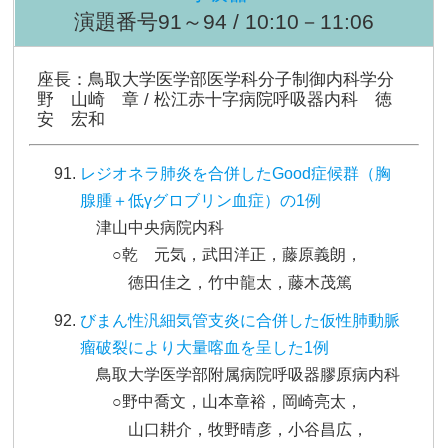
演題番号91～94 / 10:10－11:06
座長：鳥取大学医学部医学科分子制御内科学分
野 山崎 章 / 松江赤十字病院呼吸器内科 徳
安 宏和
レジオネラ肺炎を合併したGood症候群（胸
腺腫＋低γグロブリン血症）の1例
津山中央病院内科
○乾 元気，武田洋正，藤原義朗，
徳田佳之，竹中龍太，藤木茂篤
びまん性汎細気管支炎に合併した仮性肺動脈
瘤破裂により大量喀血を呈した1例
鳥取大学医学部附属病院呼吸器膠原病内科
○野中喬文，山本章裕，岡崎亮太，
山口耕介，牧野晴彦，小谷昌広，