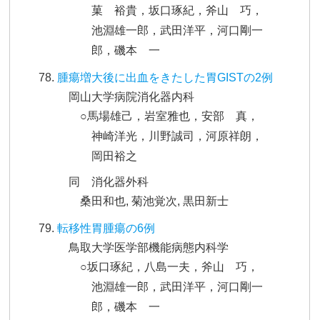
菓 裕貴，坂口琢紀，斧山 巧，
池淵雄一郎，武田洋平，河口剛一
郎，磯本 一
腫瘍増大後に出血をきたした胃GISTの2例
岡山大学病院消化器内科
○馬場雄己，岩室雅也，安部 真，
神崎洋光，川野誠司，河原祥朗，
岡田裕之
同 消化器外科
桑田和也, 菊池覚次, 黒田新士
転移性胃腫瘍の6例
鳥取大学医学部機能病態内科学
○坂口琢紀，八島一夫，斧山 巧，
池淵雄一郎，武田洋平，河口剛一
郎，磯本 一