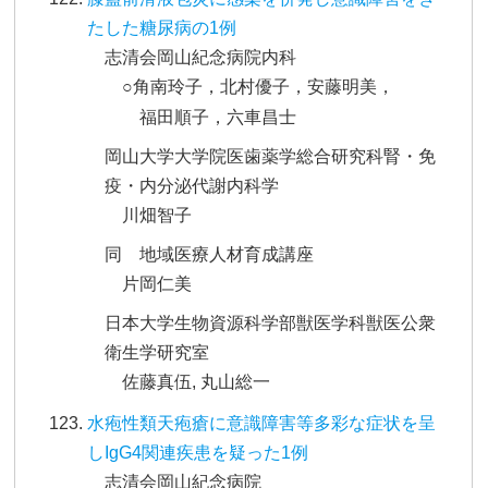
たした糖尿病の1例
志清会岡山紀念病院内科
○角南玲子，北村優子，安藤明美，
福田順子，六車昌士
岡山大学大学院医歯薬学総合研究科腎・免
疫・内分泌代謝内科学
川畑智子
同 地域医療人材育成講座
片岡仁美
日本大学生物資源科学部獣医学科獣医公衆
衛生学研究室
佐藤真伍, 丸山総一
水疱性類天疱瘡に意識障害等多彩な症状を呈
しIgG4関連疾患を疑った1例
志清会岡山紀念病院