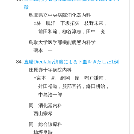
徴
鳥取県立中央病院消化器内科
○林 暁洋，下坂拓矢，枝野未來，
前田和範，柳谷淳志，田中 究
鳥取大学医学部機能病態内科学
磯本 一
直腸Dieulafoy潰瘍による下血をきたした1例
庄原赤十字病院内科
○宮本 亮，網岡 慶，鳴戸謙輔，
舛田裕道，服部宜裕，鎌田耕治，
中島浩一郎
同 消化器内科
西山宗希
同 総合診療科
槙坪良時