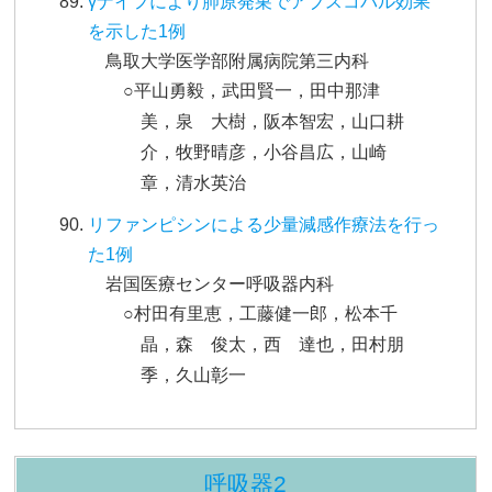
γナイフにより肺原発巣でアブスコパル効果
を示した1例
鳥取大学医学部附属病院第三内科
○平山勇毅，武田賢一，田中那津
美，泉 大樹，阪本智宏，山口耕
介，牧野晴彦，小谷昌広，山崎
章，清水英治
リファンピシンによる少量減感作療法を行っ
た1例
岩国医療センター呼吸器内科
○村田有里恵，工藤健一郎，松本千
晶，森 俊太，西 達也，田村朋
季，久山彰一
呼吸器2