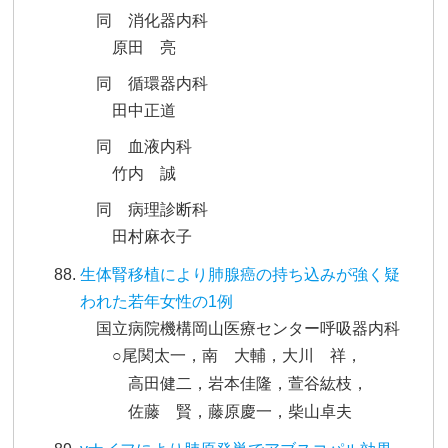
同 消化器内科
原田 亮
同 循環器内科
田中正道
同 血液内科
竹内 誠
同 病理診断科
田村麻衣子
生体腎移植により肺腺癌の持ち込みが強く疑
われた若年女性の1例
国立病院機構岡山医療センター呼吸器内科
○尾関太一，南 大輔，大川 祥，
高田健二，岩本佳隆，萱谷紘枝，
佐藤 賢，藤原慶一，柴山卓夫