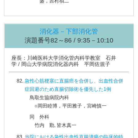
盛，吉村禎二
消化器－下部消化管
演題番号82～86 / 9:35－10:10
座長：川崎医科大学消化管内科学教室 石井
学 / 岡山大学病院消化器内科 平岡佐規子
急性心筋梗塞に直腸癌を合併し、出血性合併
症回避のため直腸切除術を優先した1例
鳥取生協病院内科
○岡田睦博，平田雅子，宮崎慎一
同 外科
竹内 勤, 皆木真一
当院における急性出血性直腸潰瘍の臨床的特