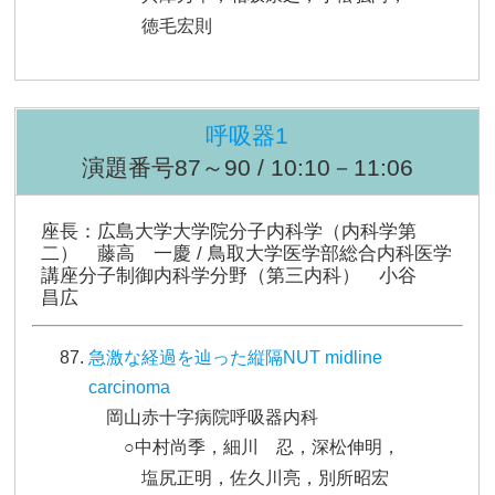
徳毛宏則
呼吸器1
演題番号87～90 / 10:10－11:06
座長：広島大学大学院分子内科学（内科学第
二） 藤高 一慶 / 鳥取大学医学部総合内科医学
講座分子制御内科学分野（第三内科） 小谷
昌広
急激な経過を辿った縦隔NUT midline
carcinoma
岡山赤十字病院呼吸器内科
○中村尚季，細川 忍，深松伸明，
塩尻正明，佐久川亮，別所昭宏