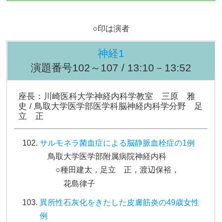
○印は演者
神経1
演題番号102～107 / 13:10－13:52
座長：川崎医科大学神経内科学教室 三原 雅
史 / 鳥取大学医学部医学科脳神経内科学分野 足
立 正
サルモネラ菌血症による脳静脈血栓症の1例
鳥取大学医学部附属病院神経内科
○種田建太，足立 正，渡辺保裕，
花島律子
異所性石灰化をきたした皮膚筋炎の49歳女性
例