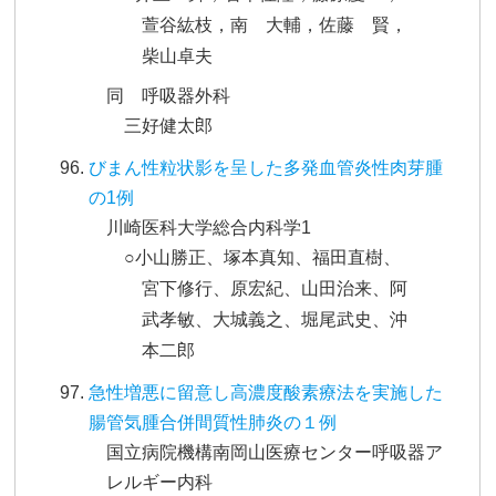
萱谷紘枝，南 大輔，佐藤 賢，
柴山卓夫
同 呼吸器外科
三好健太郎
びまん性粒状影を呈した多発血管炎性肉芽腫
の1例
川崎医科大学総合内科学1
○小山勝正、塚本真知、福田直樹、
宮下修行、原宏紀、山田治来、阿
武孝敏、大城義之、堀尾武史、沖
本二郎
急性増悪に留意し高濃度酸素療法を実施した
腸管気腫合併間質性肺炎の１例
国立病院機構南岡山医療センター呼吸器ア
レルギー内科