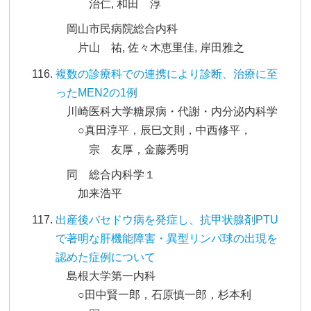
治仁, 和田 淳
岡山市民病院総合内科
片山 祐, 佐々木恵里佳, 岸田雅之
複数の診療科での連携により診断、治療に至
ったMEN2の1例
川崎医科大学糖尿病・代謝・内分泌内科学
○真田淳平，辰巳文則，中西修平，
宗 友厚，金藤秀明
同 総合内科学１
加来浩平
出産後バセドウ病を発症し、抗甲状腺剤PTU
で著明な肝機能障害・異型リンパ球の出現を
認めた症例について
島根大学第一内科
○田中賢一郎，石原慎一郎，杉本利