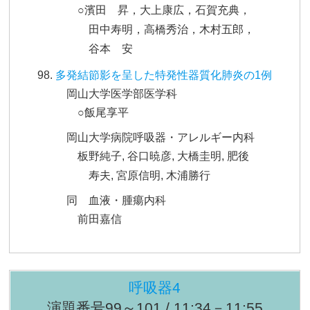
○濱田 昇，大上康広，石賀充典，
田中寿明，高橋秀治，木村五郎，
谷本 安
多発結節影を呈した特発性器質化肺炎の1例
岡山大学医学部医学科
○飯尾享平
岡山大学病院呼吸器・アレルギー内科
板野純子, 谷口暁彦, 大橋圭明, 肥後
寿夫, 宮原信明, 木浦勝行
同 血液・腫瘍内科
前田嘉信
呼吸器4
演題番号99～101 / 11:34－11:55