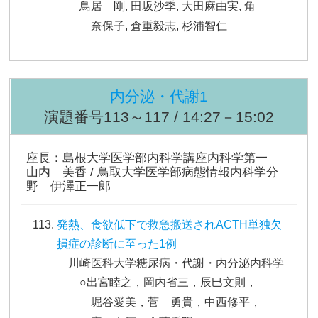
鳥居 剛, 田坂沙季, 大田麻由実, 角
奈保子, 倉重毅志, 杉浦智仁
内分泌・代謝1
演題番号113～117 / 14:27－15:02
座長：島根大学医学部内科学講座内科学第一
山内 美香 / 鳥取大学医学部病態情報内科学分
野 伊澤正一郎
発熱、食欲低下で救急搬送されACTH単独欠
損症の診断に至った1例
川崎医科大学糖尿病・代謝・内分泌内科学
○出宮睦之，岡内省三，辰巳文則，
堀谷愛美，菅 勇貴，中西修平，