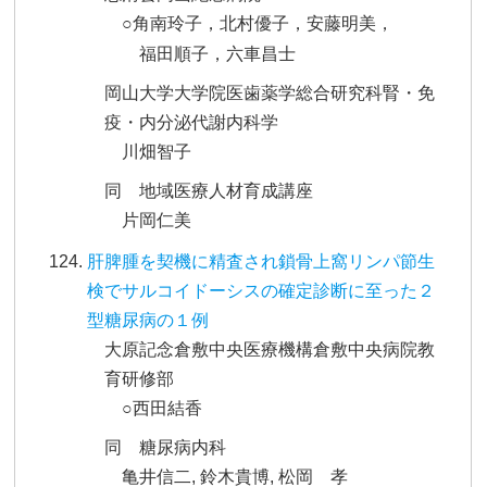
○角南玲子，北村優子，安藤明美，
福田順子，六車昌士
岡山大学大学院医歯薬学総合研究科腎・免
疫・内分泌代謝内科学
川畑智子
同 地域医療人材育成講座
片岡仁美
肝脾腫を契機に精査され鎖骨上窩リンパ節生
検でサルコイドーシスの確定診断に至った２
型糖尿病の１例
大原記念倉敷中央医療機構倉敷中央病院教
育研修部
○西田結香
同 糖尿病内科
亀井信二, 鈴木貴博, 松岡 孝