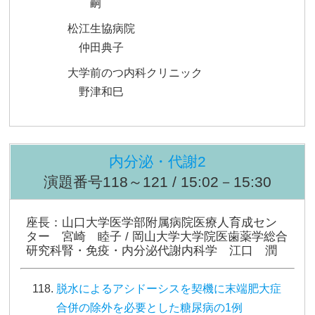
嗣
松江生協病院
仲田典子
大学前のつ内科クリニック
野津和巳
内分泌・代謝2
演題番号118～121 / 15:02－15:30
座長：山口大学医学部附属病院医療人育成セン
ター 宮崎 睦子 / 岡山大学大学院医歯薬学総合
研究科腎・免疫・内分泌代謝内科学 江口 潤
脱水によるアシドーシスを契機に末端肥大症
合併の除外を必要とした糖尿病の1例