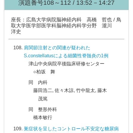
演題番号108～112 / 13:52－14:27
座長：広島大学病院脳神経内科 高橋 哲也 / 鳥
取大学医学部医学科脳神経内科学分野 瀧川
洋史
肩関節注射との関連が疑われた
S.constellatusによる細菌性脊髄炎の1例
津山中央病院卒後臨床研修センター
○柏坂 舞
同 内科
藤田浩二, 佐々木諒, 竹中龍太, 藤木
茂篤
同 整形外科
橋本敏行
巣症状を呈したコントロール不安定な糖尿病