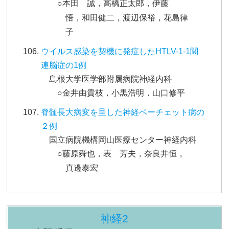
○本田 誠，高橋正太郎，伊藤
悟，和田健二，渡辺保裕，花島律
子
ウイルス感染を契機に発症したHTLV-1-1関
連脳症の1例
島根大学医学部附属病院神経内科
○金井由貴枝，小黒浩明，山口修平
脊髄長大病変を呈した神経ベーチェット病の
２例
国立病院機構岡山医療センター神経内科
○藤原舜也，表 芳夫，奈良井恒，
真邊泰宏
神経2