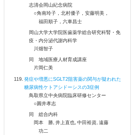
志清会岡山紀念病院
○角南玲子，北村優子，安藤明美，
福田順子，六車昌士
岡山大学大学院医歯薬学総合研究科腎・免
疫・内分泌代謝内科学
川畑智子
同 地域医療人材育成講座
片岡仁美
発症や増悪にSGLT2阻害薬の関与が疑われた
糖尿病性ケトアシドーシスの3症例
鳥取県立中央病院臨床研修センター
○圓井孝志
同 総合内科
岡本 勝, 井上直也, 中田裕資, 遠藤
功二