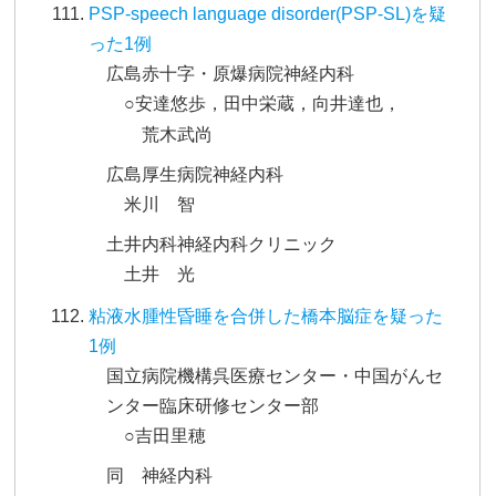
PSP-speech language disorder(PSP-SL)を疑
った1例
広島赤十字・原爆病院神経内科
○安達悠歩，田中栄蔵，向井達也，
荒木武尚
広島厚生病院神経内科
米川 智
土井内科神経内科クリニック
土井 光
粘液水腫性昏睡を合併した橋本脳症を疑った
1例
国立病院機構呉医療センター・中国がんセ
ンター臨床研修センター部
○吉田里穂
同 神経内科