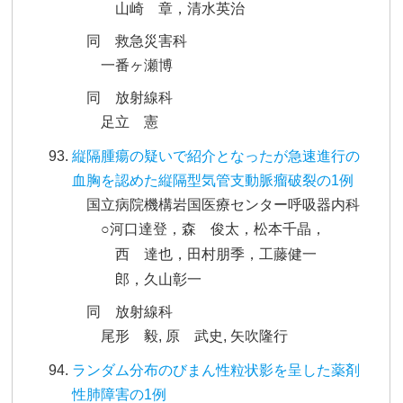
山崎 章，清水英治
同 救急災害科
一番ヶ瀬博
同 放射線科
足立 憲
縦隔腫瘍の疑いで紹介となったが急速進行の
血胸を認めた縦隔型気管支動脈瘤破裂の1例
国立病院機構岩国医療センター呼吸器内科
○河口達登，森 俊太，松本千晶，
西 達也，田村朋季，工藤健一
郎，久山彰一
同 放射線科
尾形 毅, 原 武史, 矢吹隆行
ランダム分布のびまん性粒状影を呈した薬剤
性肺障害の1例