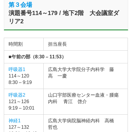
第３会場
演題番号114～179 / 地下2階 大会議室ダ
リア2
時間割
担当座長
■午前の部（8:30 – 11:53）
呼吸器1
広島大学大学院分子内科学 藤
114～120
高 一慶
8:30 – 9:19
呼吸器2
山口宇部医療センター血液・腫瘍
121～126
内科 青江 啓介
9:19 – 10:01
神経1
広島大学病院脳神経内科 高橋
127～132
哲也