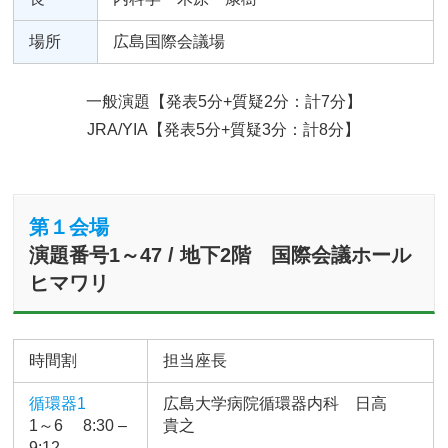
場所
広島国際会議場
一般演題【発表5分+質疑2分：計7分】
JRA/YIA【発表5分+質疑3分：計8分】
第１会場
演題番号1～47 / 地下2階 国際会議ホール
ヒマワリ
時間割
担当座長
循環器1
広島大学病院循環器内科 日高
1～6 8:30 –
貴之
9:12