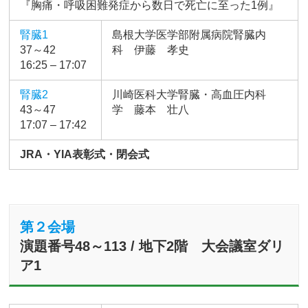
『胸痛・呼吸困難発症から数日で死亡に至った1例』
腎臓1
島根大学医学部附属病院腎臓内
37～42
科 伊藤 孝史
16:25 – 17:07
腎臓2
川崎医科大学腎臓・高血圧内科
43～47
学 藤本 壮八
17:07 – 17:42
JRA・YIA表彰式・閉会式
第２会場
演題番号48～113 / 地下2階 大会議室ダリ
ア1