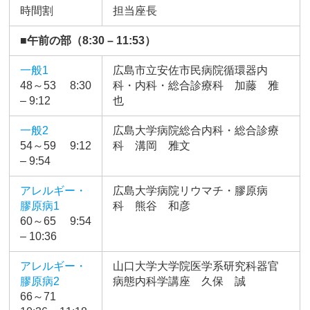
時間割
担当座長
■午前の部（8:30 – 11:53）
一般1
広島市立安佐市民病院循環器内
48～53 8:30
科・内科・総合診療科 加藤 雅
– 9:12
也
一般2
広島大学病院総合内科・総合診療
54～59 9:12
科 溝岡 雅文
– 9:54
アレルギー・
広島大学病院リウマチ・膠原病
膠原病1
科 熊谷 和彦
60～65 9:54
– 10:36
アレルギー・
山口大学大学院医学系研究科器官
膠原病2
病態内科学講座 久保 誠
66～71