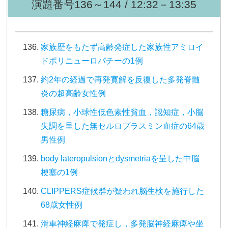
演題番号136～144 / 12:32－13:35
家族歴をもたず高齢発症した家族性アミロイ
ドポリニューロパチーの1例
約2年の経過で再発寛解を反復した多発脊髄
炎の超高齢女性例
糖尿病，小球性低色素性貧血，認知症，小脳
失調を呈した無セルロプラスミン血症の64歳
男性例
body lateropulsionとdysmetriaを呈した中脳
梗塞の1例
CLIPPERS症候群が疑われ脳生検を施行した
68歳女性例
滑車神経麻痺で発症し，多発脳神経麻痺や坐