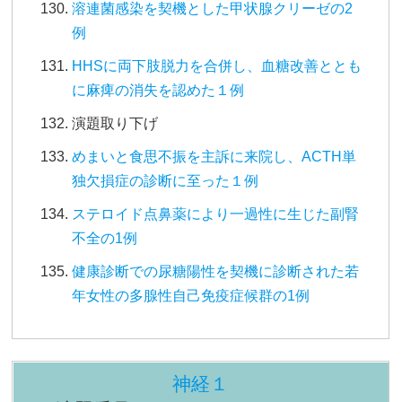
溶連菌感染を契機とした甲状腺クリーゼの2
例
HHSに両下肢脱力を合併し、血糖改善ととも
に麻痺の消失を認めた１例
演題取り下げ
めまいと食思不振を主訴に来院し、ACTH単
独欠損症の診断に至った１例
ステロイド点鼻薬により一過性に生じた副腎
不全の1例
健康診断での尿糖陽性を契機に診断された若
年女性の多腺性自己免疫症候群の1例
神経１