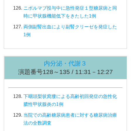
ニボルマブ投与中に急性発症１型糖尿病と同
時に甲状腺機能低下をきたした1例
両側副腎出血により副腎クリーゼを発症した
1例
内分泌・代謝３
演題番号128～135 / 11:31－12:27
下咽頭梨状窩瘻による高齢初回発症の急性化
膿性甲状腺炎の1例
当院での高齢糖尿病患者に対する糖尿病治療
法の全数調査