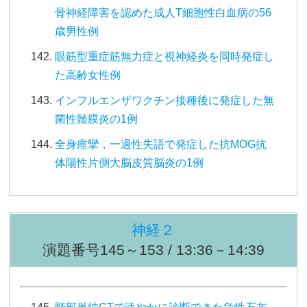
骨神経障害を認めた成人T細胞性白血病の56
歳男性例
眼筋型重症筋無力症と視神経炎を同時発症し
た高齢女性例
インフルエンザワクチン接種後に発症した無
菌性髄膜炎の1例
全身痙攣，一過性失語で発症した抗MOG抗
体陽性片側大脳皮質脳炎の1例
神経２
演題番号145～153 / 13:36－14:39