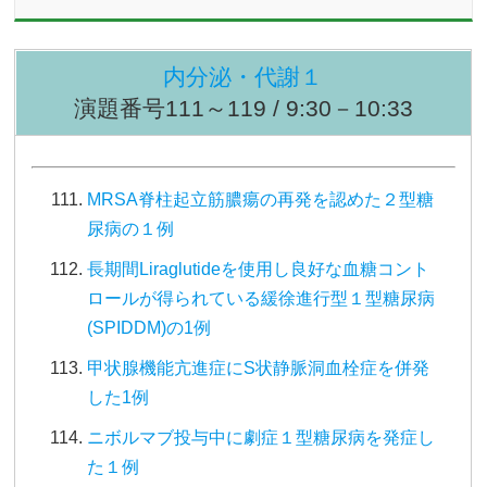
内分泌・代謝１
演題番号111～119 / 9:30－10:33
MRSA脊柱起立筋膿瘍の再発を認めた２型糖
尿病の１例
長期間Liraglutideを使用し良好な血糖コント
ロールが得られている緩徐進行型１型糖尿病
(SPIDDM)の1例
甲状腺機能亢進症にS状静脈洞血栓症を併発
した1例
ニボルマブ投与中に劇症１型糖尿病を発症し
た１例