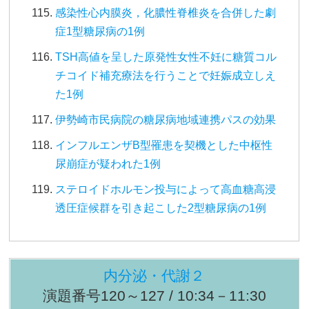
感染性心内膜炎，化膿性脊椎炎を合併した劇
症1型糖尿病の1例
TSH高値を呈した原発性女性不妊に糖質コル
チコイド補充療法を行うことで妊娠成立しえ
た1例
伊勢崎市民病院の糖尿病地域連携パスの効果
インフルエンザB型罹患を契機とした中枢性
尿崩症が疑われた1例
ステロイドホルモン投与によって高血糖高浸
透圧症候群を引き起こした2型糖尿病の1例
内分泌・代謝２
演題番号120～127 / 10:34－11:30