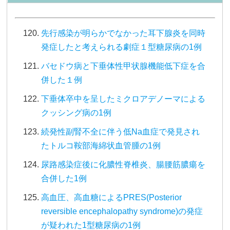
先行感染が明らかでなかった耳下腺炎を同時
発症したと考えられる劇症１型糖尿病の1例
バセドウ病と下垂体性甲状腺機能低下症を合
併した１例
下垂体卒中を呈したミクロアデノーマによる
クッシング病の1例
続発性副腎不全に伴う低Na血症で発見され
たトルコ鞍部海綿状血管腫の1例
尿路感染症後に化膿性脊椎炎、腸腰筋膿瘍を
合併した1例
高血圧、高血糖によるPRES(Posterior
reversible encephalopathy syndrome)の発症
が疑われた1型糖尿病の1例