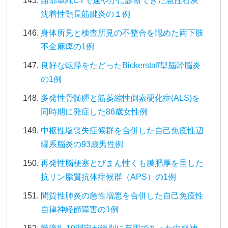
頸部単純CTで速やかに診断できた急性石灰
沈着性頸長筋腱炎の１例
身体所見と検査所見の不整合を認めた両下肢
不全麻痺の1例
良好な転帰をたどったBickerstaff型脳幹脳炎
の1例
多発性骨髄腫と筋萎縮性側索硬化症(ALS)を
同時期に発症した86歳女性例
中枢性塩喪失症候群を合併した自己免疫性辺
縁系脳炎の93歳男性例
再発性脳梗塞とびまん性くも膜肥厚を呈した
抗リン脂質抗体症候群（APS）の1例
間質性肺炎の急性増悪を合併した自己免疫性
自律神経節障害の1例