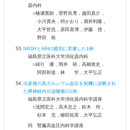
器内科
○楠瀬寛顕，菅野良秀，越田真介，
小川貴央，枡かおり，酒井利隆，
大平哲也，原田喜博，伊藤 啓，
野田 裕
NASHとAIHの鑑別に苦慮した1例
福島県立医科大学消化器内科
○綿引 優，岡井 研，高橋敦史，
阿部和道，林 学，大平弘正
出産後の高カルシウム血症を契機に診断され
た膵神経内分泌腫瘍の1例
福島県立医科大学消化器内科学講座
○浅間宏之，高木忠之，鈴木 玲，
杉本 充，柳田拓実，大平弘正
同 腎臓高血圧内科学講座