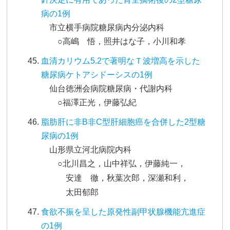
病の1例
市立横手病院糖尿病内分泌内科
○高嶋 悟，照井はな子，小川和孝
血清カリウム5.2で著明なＴ波増高を示した
糖尿病ケトアシドーシスの1例
仙台徳洲会病院糖尿病・代謝内科
○福澤正光，伊藤弘紀
脂肪肝に非B非C型肝細胞癌を合併した2型糖
尿病の1例
山形県立河北病院内科
○北川昌之，山中祥弘，伊藤純一，
安達 徹，秋葉次郎，深瀬和利，
太田郁郎
食欲不振を呈した原発性副甲状腺機能亢進症
の1例