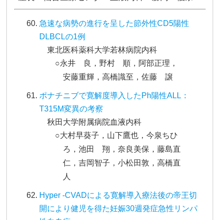
急速な病勢の進行を呈した節外性CD5陽性
DLBCLの1例
東北医科薬科大学若林病院内科
○永井 良，野村 順，阿部正理，
安藤重輝，高橋識至，佐藤 譲
ポナチニブで寛解度導入したPh陽性ALL：
T315M変異の考察
秋田大学附属病院血液内科
○大村早葵子，山下鷹也，今泉ちひ
ろ，池田 翔，奈良美保，藤島直
仁，吉岡智子，小松田敦，高橋直
人
Hyper ‐CVADによる寛解導入療法後の帝王切
開により健児を得た妊娠30週発症急性リンパ