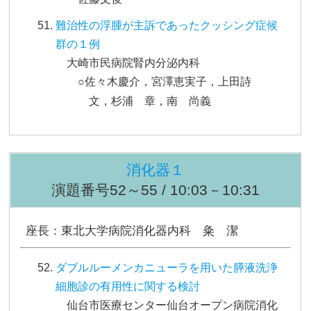
難治性の浮腫が主訴であったクッシング症候
群の１例
大崎市民病院腎内分泌内科
○佐々木慶介，宮澤恵実子，上田詩
文，杉浦 章，南 尚義
消化器１
演題番号52～55 / 10:03－10:31
座長：東北大学病院消化器内科 粂 潔
ダブルルーメンカニューラを用いた膵液洗浄
細胞診の有用性に関する検討
仙台市医療センター仙台オープン病院消化