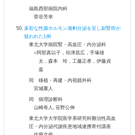
福島西部病院内科
菅谷芳幸
多彩な性腺ホルモン過剰分泌を呈し副腎癌が
疑われた1例
東北大学病院腎・高血圧・内分泌科
○阿部真以子，祢津昌広，手塚雄
太，森本 玲，工藤正孝，伊藤貞
嘉
同 移植・再建・内視鏡外科
宮城重人
同 病理診断科
山崎有人, 笹野公伸
東北大学大学院医学系研究科難治性高血
圧・内分泌代謝疾患地域連携寄付講座
佐藤文俊