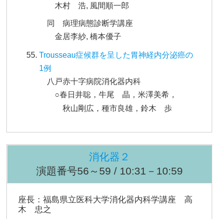
木村 浩, 風間順一郎
同 病理病態診断学講座
金居李紗, 橋本優子
Trousseau症候群を呈した胃神経内分泌癌の
1例
八戸赤十字病院消化器内科
○春日井聡，牛尾 晶，米澤美希，
秋山剛広，種市良雄，鈴木 歩
消化器２
演題番号56～59 / 10:31－10:59
座長：福島県立医科大学消化器内科学講座 高
木 忠之