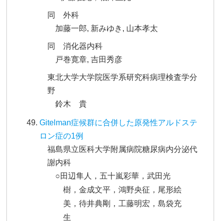
同 外科
加藤一郎, 新みゆき, 山本孝太
同 消化器内科
戸巻寛章, 吉田秀彦
東北大学大学院医学系研究科病理検査学分
野
鈴木 貴
Gitelman症候群に合併した原発性アルドステ
ロン症の1例
福島県立医科大学附属病院糖尿病内分泌代
謝内科
○田辺隼人，五十嵐彩華，武田光
樹，金成文平，鴻野央征，尾形絵
美，待井典剛，工藤明宏，島袋充
生