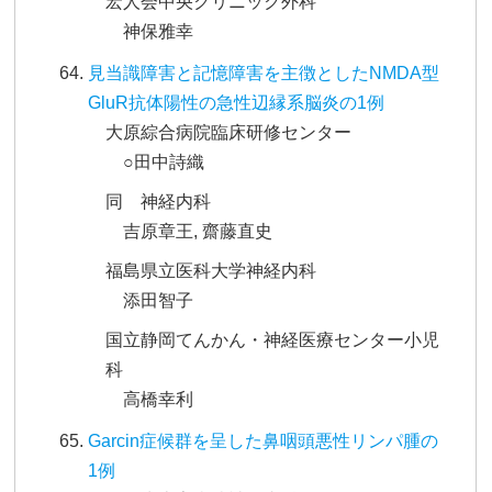
宏人会中央クリニック外科
神保雅幸
見当識障害と記憶障害を主徴としたNMDA型
GluR抗体陽性の急性辺縁系脳炎の1例
大原綜合病院臨床研修センター
○田中詩織
同 神経内科
吉原章王, 齋藤直史
福島県立医科大学神経内科
添田智子
国立静岡てんかん・神経医療センター小児
科
高橋幸利
Garcin症候群を呈した鼻咽頭悪性リンパ腫の
1例