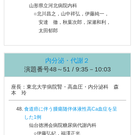
山形県立河北病院内科
○北川昌之，山中祥弘，伊藤純一，
安達 徹，秋葉次郎，深瀬和利，
太田郁郎
内分泌・代謝２
演題番号48～51 / 9:35－10:03
座長：東北大学病院腎・高血圧・内分泌科 森
本 玲
食道癌に伴う腫瘍随伴体液性高Ca血症を呈
した1例
仙台徳洲会病院糖尿病代謝内科
○伊藤弘紀，福澤正光