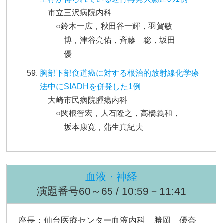
市立三沢病院内科
○鈴木一広，秋田谷一輝，羽賀敏
博，津谷亮佑，斉藤 聡，坂田
優
胸部下部食道癌に対する根治的放射線化学療
法中にSIADHを併発した1例
大崎市民病院腫瘍内科
○関根智宏，大石隆之，高橋義和，
坂本康寛，蒲生真紀夫
血液・神経
演題番号60～65 / 10:59－11:41
座長：仙台医療センター血液内科 勝岡 優奈