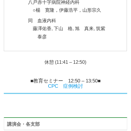
八戸赤十字病院神経内科
○楊 寛隆，伊藤浩平，山形宗久
同 血液内科
藤澤佑香, 下山 格, 旭 真来, 筑紫
泰彦
休憩 (11:41 – 12:50)
■教育セミナー 12:50 – 13:50■
CPC 症例検討
講演会・各支部