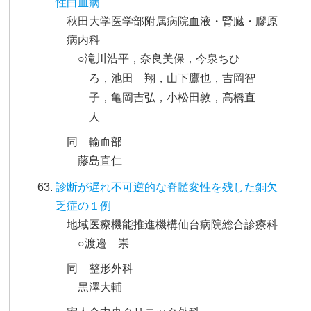
性白血病
秋田大学医学部附属病院血液・腎臓・膠原
病内科
○滝川浩平，奈良美保，今泉ちひ
ろ，池田 翔，山下鷹也，吉岡智
子，亀岡吉弘，小松田敦，高橋直
人
同 輸血部
藤島直仁
診断が遅れ不可逆的な脊髄変性を残した銅欠
乏症の１例
地域医療機能推進機構仙台病院総合診療科
○渡邉 崇
同 整形外科
黒澤大輔