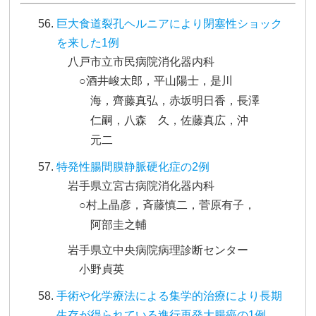
巨大食道裂孔ヘルニアにより閉塞性ショック
を来した1例
八戸市立市民病院消化器内科
○酒井峻太郎，平山陽士，是川
海，齊藤真弘，赤坂明日香，長澤
仁嗣，八森 久，佐藤真広，沖
元二
特発性腸間膜静脈硬化症の2例
岩手県立宮古病院消化器内科
○村上晶彦，斉藤慎二，菅原有子，
阿部圭之輔
岩手県立中央病院病理診断センター
小野貞英
手術や化学療法による集学的治療により長期
生存が得られている進行再発大腸癌の1例