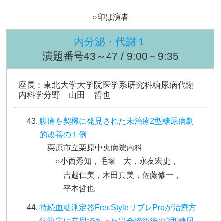
○印は演者
内分泌・代謝１
演題番号43～47 / 9:00－9:35
座長：東北大学大学院医学系研究科糖尿病代謝
内科学分野 山田 哲也
腹痛を契機に発見された未治療2型糖尿病劇
的改善の１例
栗原市立栗原中央病院内科
○小西秀知，毛塚 大，永友宏史，
吉越仁美，木田真美，佐藤修一，
平本哲也
持続血糖測定器FreeStyleリブレProが治療方
針決定に有用であった胃全摘術後の2型糖尿