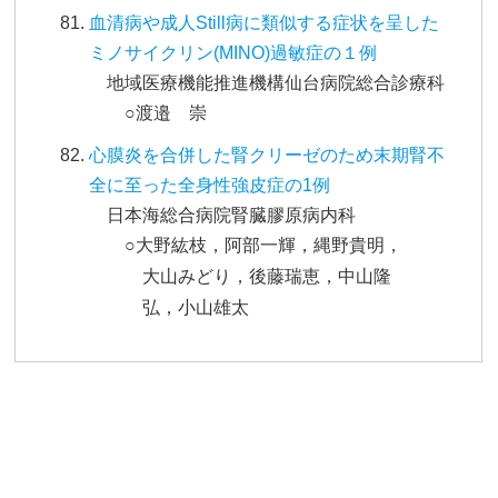
血清病や成人Still病に類似する症状を呈した
ミノサイクリン(MINO)過敏症の１例
地域医療機能推進機構仙台病院総合診療科
○渡邉 崇
心膜炎を合併した腎クリーゼのため末期腎不
全に至った全身性強皮症の1例
日本海総合病院腎臓膠原病内科
○大野紘枝，阿部一輝，縄野貴明，
大山みどり，後藤瑞恵，中山隆
弘，小山雄太