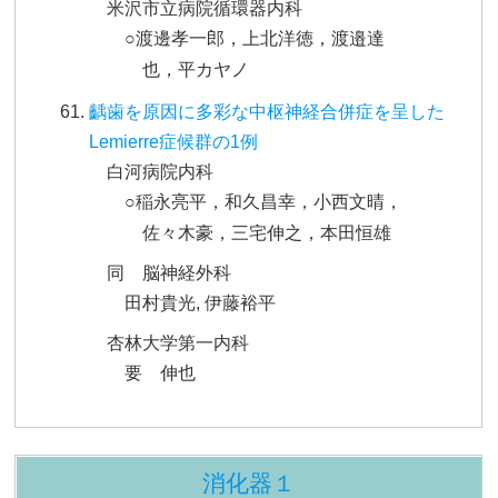
米沢市立病院循環器内科
○渡邊孝一郎，上北洋徳，渡邉達
也，平カヤノ
齲歯を原因に多彩な中枢神経合併症を呈した
Lemierre症候群の1例
白河病院内科
○稲永亮平，和久昌幸，小西文晴，
佐々木豪，三宅伸之，本田恒雄
同 脳神経外科
田村貴光, 伊藤裕平
杏林大学第一内科
要 伸也
消化器１