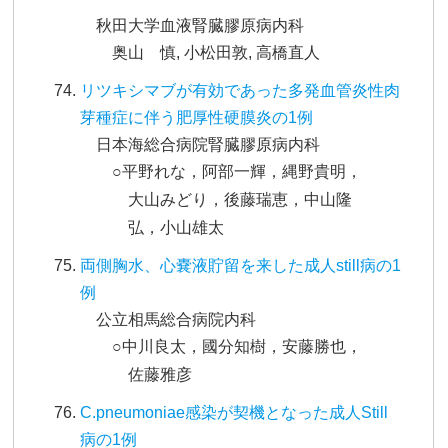
秋田大学血液腎臓膠原病内科
奥山 慎, 小松田敦, 高橋直人
リツキシマブが有効であった多発血管炎性肉
芽種症に伴う肥厚性硬膜炎の1例
日本海総合病院腎臓膠原病内科
○平野れな，阿部一輝，縄野貴明，
大山みどり，後藤瑞恵，中山隆
弘，小山雄太
両側胸水、心嚢液貯留を来した成人still病の1
例
公立相馬総合病院内科
○中川良太，國分知樹，安藤勝也，
佐藤雅彦
C.pneumoniae感染が契機となった成人Still
病の1例