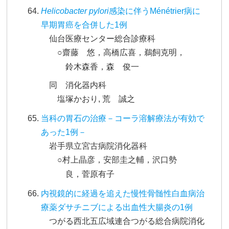
Helicobacter pylori
感染に伴うMénétrier病に
早期胃癌を合併した1例
仙台医療センター総合診療科
○齋藤 悠，高橋広喜，鵜飼克明，
鈴木森香，森 俊一
同 消化器内科
塩塚かおり, 荒 誠之
当科の胃石の治療－コーラ溶解療法が有効で
あった1例－
岩手県立宮古病院消化器科
○村上晶彦，安部圭之輔，沢口勢
良，菅原有子
内視鏡的に経過を追えた慢性骨髄性白血病治
療薬ダサチニブによる出血性大腸炎の1例
つがる西北五広域連合つがる総合病院消化