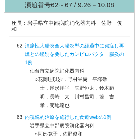
演題番号62～67 / 9:26－10:08
座長：岩手県立中部病院消化器内科 佐野 俊
和
潰瘍性大腸炎全大腸炎型の経過中に発症し再
燃との鑑別を要したカンピロバクター腸炎の
1例
仙台市立病院消化器内科
○花岡理以沙，野村栄樹，平塚敬
士，尾形洋平，矢野恒太，鈴木範
明，長崎 太，川村昌司，境 吉
孝，菊地達也
内視鏡的治療を施行した食道webの1例
岩手県立中部病院消化器内科
○阿部寛子，佐野俊和