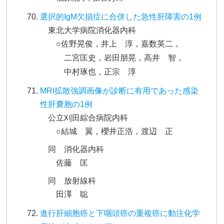
選択的IgM欠損症に合併した急性肝障害の1例
東北大学病院消化器内科
○佐野晃俊，井上 淳，嘉数英二，
二宮匡史，岩田朋晃，高井 智，
中村琢也，正宗 淳
MRI拡散強調画像が診断に有用であった感染
性肝嚢胞の1例
公立刈田綜合病院内科
○結城 翼，櫻井正浩，渡辺 正
同 消化器内科
佐藤 匡
同 放射線科
田澤 聡
進行肝細胞癌と下咽頭癌の重複癌に動注化学