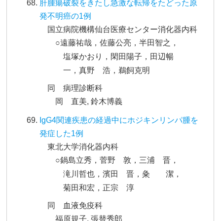
肝腫瘍破裂をきたし急激な転帰をたどった原
発不明癌の1例
国立病院機構仙台医療センター消化器内科
○遠藤祐哉，佐藤公亮，半田智之，
塩塚かおり，閑田陽子，田辺暢
一，真野 浩，鵜飼克明
同 病理診断科
岡 直美, 鈴木博義
IgG4関連疾患の経過中にホジキンリンパ腫を
発症した1例
東北大学消化器内科
○鍋島立秀，菅野 敦，三浦 晋，
滝川哲也，濱田 晋，粂 潔，
菊田和宏，正宗 淳
同 血液免疫科
福原規子, 張替秀郎