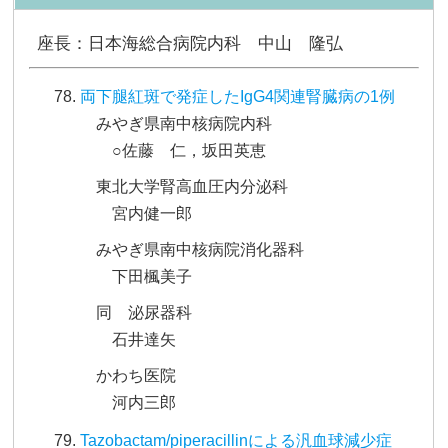
座長：日本海総合病院内科 中山 隆弘
両下腿紅斑で発症したIgG4関連腎臓病の1例
みやぎ県南中核病院内科
○佐藤 仁，坂田英恵
東北大学腎高血圧内分泌科
宮内健一郎
みやぎ県南中核病院消化器科
下田楓美子
同 泌尿器科
石井達矢
かわち医院
河内三郎
Tazobactam/piperacillinによる汎血球減少症