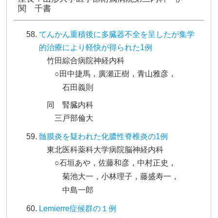
関 千書
てんかん重積後に多臓器不全を呈したが集学
的治療により軽快が得られた1例
竹田綜合病院神経内科
○田中捷馬，廣瀬正樹，青山雅彦，
石田義則
同 腎臓内科
三戸部倫大
髄膜炎を疑われた化膿性脊椎炎の1例
東北医科薬科大学病院脳神経内科
○石垣あや，佐藤和彦，中村正史，
菊池大一，小林理子，藤盛寿一，
中島一郎
Lemierre症候群の１例