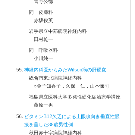
菅野公徳
同 皮膚科
赤坂俊英
岩手県立中部病院神経内科
田村乾一
同 呼吸器科
小川純一
神経内科医からみたWilson病の肝硬変
総合南東北病院神経内科
○金子知香子，久保 仁，山本悌司
福島県立医科大学多発性硬化症治療学講座
藤原一男
ビタミンB12欠乏による上眼瞼向き垂直性眼
振を呈した38歳男性例
秋田赤十字病院神経内科