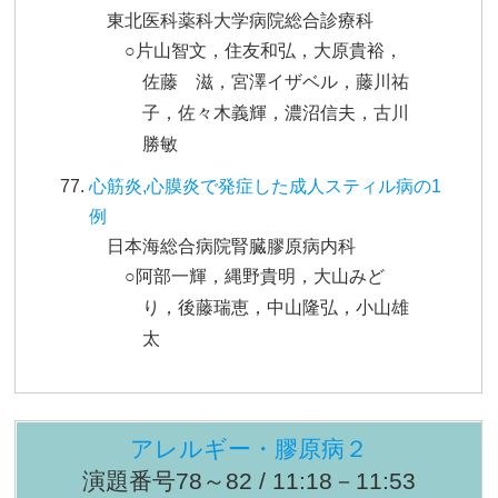
東北医科薬科大学病院総合診療科
○片山智文，住友和弘，大原貴裕，
佐藤 滋，宮澤イザベル，藤川祐
子，佐々木義輝，濃沼信夫，古川
勝敏
心筋炎,心膜炎で発症した成人スティル病の1
例
日本海総合病院腎臓膠原病内科
○阿部一輝，縄野貴明，大山みど
り，後藤瑞恵，中山隆弘，小山雄
太
アレルギー・膠原病２
演題番号78～82 / 11:18－11:53