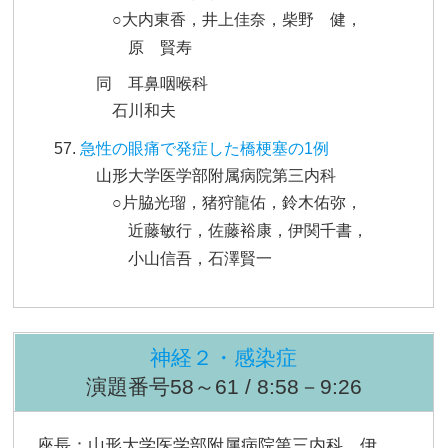
○大内東香，井上佳奈，柴野 健，
原 賢寿
同 耳鼻咽喉科
石川和夫
急性の眼痛で発症した橋梗塞の1例
山形大学医学部附属病院第三内科
○片脇光瑠，猪狩龍佑，鈴木佑弥，
近藤敏行，佐藤裕康，伊関千書，
小山信吾，石澤賢一
神経２・感染症
演題番号58～61 / 8:58－9:26
座長：山形大学医学部附属病院第三内科 伊