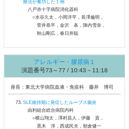
療法が奏功した１例
八戸赤十字病院消化器科
○水谷久太，小岡洋平，長澤倫明，
菅井恭平，金沢 条，陣内雪奈，
秋山剛広，春日井聡
アレルギー・膠原病１
演題番号73～77 / 10:43－11:18
座長：東北大学病院血液・免疫科 藤井 博司
SLE維持期に発症したループス腸炎
由利組合総合病院内科
○横山翔太，澤村昌人，伊藤 貢，
黒木 淳，西成民夫，朝倉健一