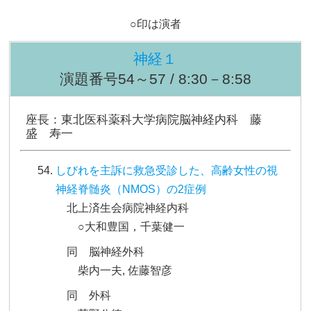
○印は演者
神経１
演題番号54～57 / 8:30－8:58
座長：東北医科薬科大学病院脳神経内科 藤
盛 寿一
しびれを主訴に救急受診した、高齢女性の視
神経脊髄炎（NMOS）の2症例
北上済生会病院神経内科
○大和豊国，千葉健一
同 脳神経外科
柴内一夫, 佐藤智彦
同 外科