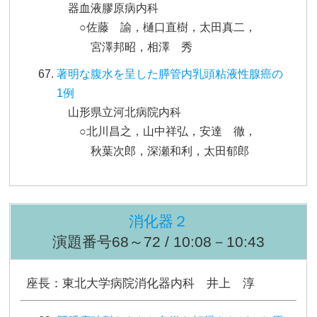
器血液膠原病内科
○佐藤 諭，樋口直樹，太田真二，
宮澤邦昭，相澤 秀
著明な腹水を呈した膵管内乳頭粘液性腺癌の
1例
山形県立河北病院内科
○北川昌之，山中祥弘，安達 徹，
秋葉次郎，深瀬和利，太田郁郎
消化器２
演題番号68～72 / 10:08－10:43
座長：東北大学病院消化器内科 井上 淳