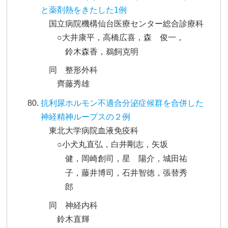
と薬剤熱をきたした1例
国立病院機構仙台医療センター総合診療科
○大井康平，高橋広喜，森 俊一，
鈴木森香，鵜飼克明
同 整形外科
齊藤秀雄
抗利尿ホルモン不適合分泌症候群を合併した
神経精神ループスの２例
東北大学病院血液免疫科
○小犬丸直弘，白井剛志，矢坂
健，岡崎創司，星 陽介，城田祐
子，藤井博司，石井智徳，張替秀
郎
同 神経内科
鈴木直輝