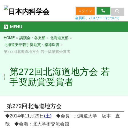
ログイン
会員ID、パスワードについて
MENU
HOME
»
講演会・各支部
»
北海道支部
»
北海道支部若手奨励賞・指導医賞
»
第272回北海道地方会 若手奨励賞受賞者
第272回北海道地方会 若
手奨励賞受賞者
第272回北海道地方会
◆2014年11月29日
(土)
◆会長：北海道大学 坂本 直
哉 ◆会場：北大学術交流会館