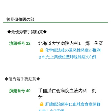
後期研修医の部
◆最優秀若手奨励賞◆
北海道大学病院内科1 郷 俊寛
演題番号 32
化学療法後の遅発性発症が推測
された上葉優位型肺線維症の1例
◆優秀若手奨励賞◆
手稲渓仁会病院血液内科 劉
演題番号 40
茜
肝膿瘍治療中に血球貪食症候群
を呈した1症例