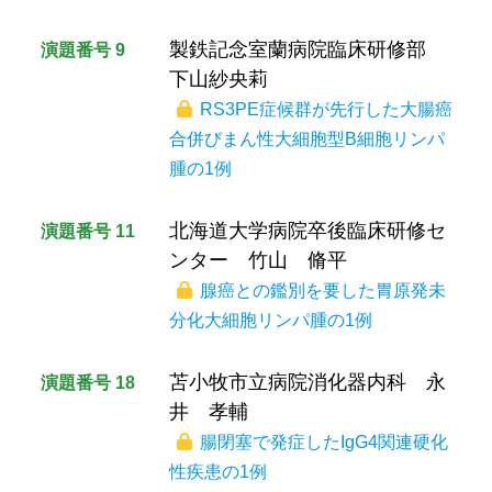
製鉄記念室蘭病院臨床研修部
演題番号 9
下山紗央莉
RS3PE症候群が先行した大腸癌
合併びまん性大細胞型B細胞リンパ
腫の1例
北海道大学病院卒後臨床研修セ
演題番号 11
ンター 竹山 脩平
腺癌との鑑別を要した胃原発未
分化大細胞リンパ腫の1例
苫小牧市立病院消化器内科 永
演題番号 18
井 孝輔
腸閉塞で発症したIgG4関連硬化
性疾患の1例