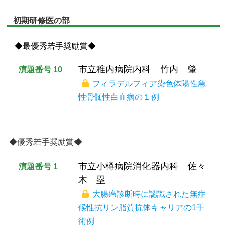
初期研修医の部
◆最優秀若手奨励賞◆
市立稚内病院内科 竹内 肇
演題番号 10
フィラデルフィア染色体陽性急
性骨髄性白血病の１例
◆優秀若手奨励賞◆
市立小樽病院消化器内科 佐々
演題番号 1
木 塁
大腸癌診断時に認識された無症
候性抗リン脂質抗体キャリアの1手
術例