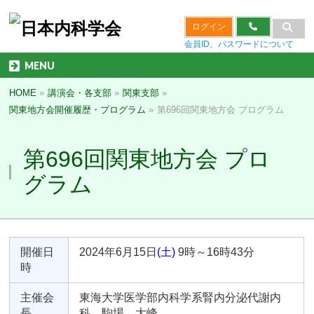
ログイン
会員ID、パスワードについて
MENU
HOME
»
講演会・各支部
»
関東支部
»
関東地方会開催履歴・プログラム
»
第696回関東地方会 プログラム
第696回関東地方会 プロ
グラム
開催日
2024年6月15日
(土)
9時～16時43分
時
主催会
東海大学医学部内科学系腎内分泌代謝内
長
科 駒場 大峰