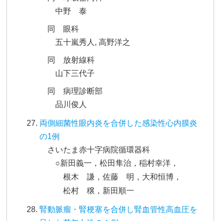
中野 泰
同 眼科
五十嵐秀人, 高野洋之
同 放射線科
山下三代子
同 病理診断部
品川俊人
両側細菌性眼内炎を合併した感染性心内膜炎
の1例
さいたま赤十字病院循環器科
○新田義一，松田隼治，稲村幸洋，
根木 謙，佐藤 明，大和恒博，
松村 穣，新田順一
腎動脈瘤・腎梗塞を合併し腎血管性高血圧を