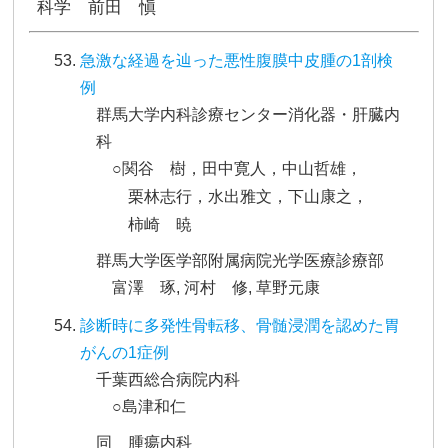
科学 前田 愼
急激な経過を辿った悪性腹膜中皮腫の1剖検
例
群馬大学内科診療センター消化器・肝臓内
科
○関谷 樹，田中寛人，中山哲雄，
栗林志行，水出雅文，下山康之，
柿崎 暁
群馬大学医学部附属病院光学医療診療部
富澤 琢, 河村 修, 草野元康
診断時に多発性骨転移、骨髄浸潤を認めた胃
がんの1症例
千葉西総合病院内科
○島津和仁
同 腫瘍内科