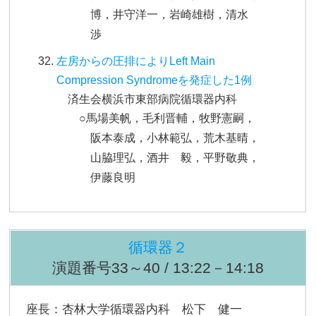
博，井守洋一，岩崎雄樹，清水
渉
左房からの圧排によりLeft Main
Compression Syndromeを発症した1例
済生会横浜市東部病院循環器内科
○馬場美帆，毛利晋輔，牧野憲嗣，
阪本泰成，小林範弘，荒木基晴，
山脇理弘，酒井 毅，平野敬典，
伊藤良明
循環器２
演題番号33～40 / 13:22－14:18
座長：杏林大学循環器内科 松下 健一