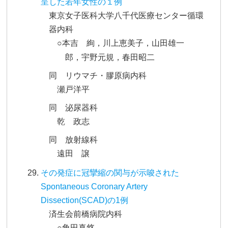
呈した若年女性の１例
東京女子医科大学八千代医療センター循環
器内科
○本吉 絢，川上恵美子，山田雄一
郎，宇野元規，春田昭二
同 リウマチ・膠原病内科
瀬戸洋平
同 泌尿器科
乾 政志
同 放射線科
遠田 譲
その発症に冠攣縮の関与が示唆された
Spontaneous Coronary Artery
Dissection(SCAD)の1例
済生会前橋病院内科
○角田真悠