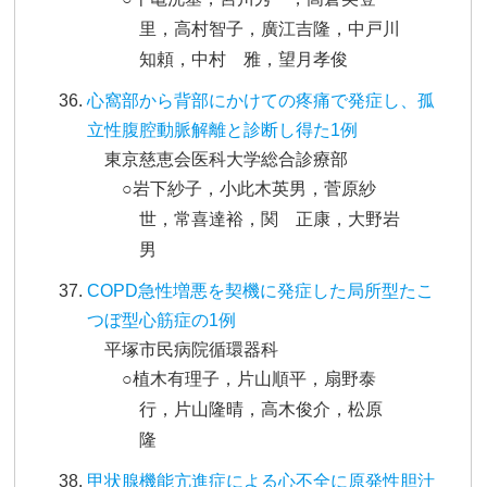
里，高村智子，廣江吉隆，中戸川
知頼，中村 雅，望月孝俊
心窩部から背部にかけての疼痛で発症し、孤
立性腹腔動脈解離と診断し得た1例
東京慈恵会医科大学総合診療部
○岩下紗子，小此木英男，菅原紗
世，常喜達裕，関 正康，大野岩
男
COPD急性増悪を契機に発症した局所型たこ
つぼ型心筋症の1例
平塚市民病院循環器科
○植木有理子，片山順平，扇野泰
行，片山隆晴，高木俊介，松原
隆
甲状腺機能亢進症による心不全に原発性胆汁