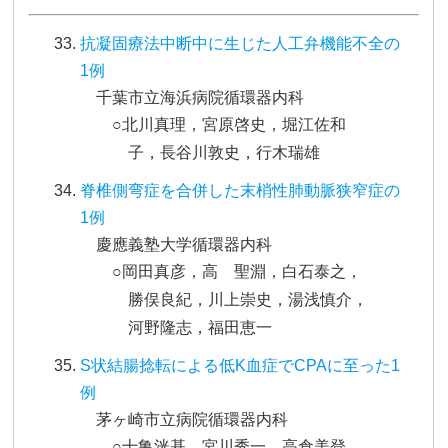
抗凝固療法中断中に生じた人工弁機能不全の
1例
千葉市立海浜病院循環器内科
○北川真理，宮原啓史，堀江佐和
子，長谷川敦史，行木瑞雄
脊椎側弯症を合併した末梢性肺動脈狭窄症の
1例
慶應義塾大学循環器内科
○岡田真彦，高 聖淵，白石泰之，
勝俣良紀，川上崇史，湯浅慎介，
河野隆志，福田恵一
S状結腸捻転による低K血症でCPAに至った1
例
茅ヶ崎市立病院循環器内科
○十亀洸基，宮川秀一，高倉美登