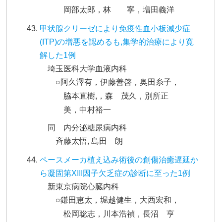
岡部太郎，林 寧，増田義洋
甲状腺クリーゼにより免疫性血小板減少症
(ITP)の増悪を認めるも,集学的治療により寛
解した1例
埼玉医科大学血液内科
○阿久澤有，伊藤善啓，奥田糸子，
脇本直樹,，森 茂久，別所正
美，中村裕一
同 内分泌糖尿病内科
斉藤太悟, 島田 朗
ペースメーカ植え込み術後の創傷治癒遅延か
ら凝固第XIII因子欠乏症の診断に至った1例
新東京病院心臓内科
○鎌田恵太，堀越健生，大西宏和，
松岡聡志，川本浩禎，長沼 亨