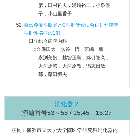
彦，田村哲夫，浦崎裕二，小泉優
子，小山里香子
自己免疫性脳炎とC型肝硬変に合併した猪瀬
型肝性脳症の1例
日立総合病院内科
○久保田大，水谷 悟，宮嶋 望，
永渕美帆，越智正憲，綿引隆久，
大河原悠，大河原敦，鴨志田敏
郎，藤田恒夫
消化器２
演題番号53～58 / 15:45－16:27
座長：横浜市立大学大学院医学研究科消化器内