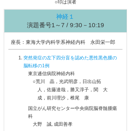
○印は演者
神経１
演題番号1～7 / 9:30－10:19
座長：東海大学内科学系神経内科 永田栄一郎
突然発症の左下四分盲を認めた悪性黒色腫の
脳転移の1例
東京逓信病院神経内科
○荒川 晶，光武明彦，日出山拓
人，佐藤達哉，勝又淳子，関 大
成，前川理沙，椎尾 康
国立がん研究センター中央病院脳脊髄腫瘍
科
大野 誠, 成田善孝