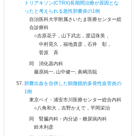
トリアキソン(CTRX)長期間治療が原因とな
ったと考えられる急性胆嚢炎の1例
自治医科大学附属さいたま医療センター総
合診療科
○吉原花子，山下武志，渡辺珠美，
中村晃久，福地貴彦，石井 彰，
菅原 斉
同 消化器内科
藤原純一, 山中健一, 眞嶋浩聡
胆嚢出血を合併した顕微鏡的多発性血管炎の
1例
東京ベイ・浦安市川医療センター総合内科
○八角和大，吉野かえで，平岡栄治
同 腎臓内科・内分泌・糖尿病内科
鈴木利彦