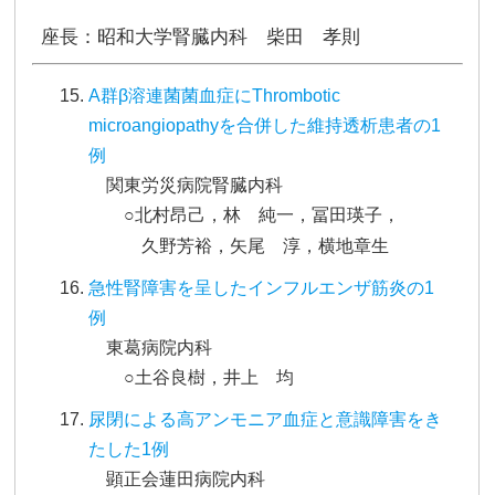
座長：昭和大学腎臓内科 柴田 孝則
A群β溶連菌菌血症にThrombotic
microangiopathyを合併した維持透析患者の1
例
関東労災病院腎臓内科
○北村昂己，林 純一，冨田瑛子，
久野芳裕，矢尾 淳，横地章生
急性腎障害を呈したインフルエンザ筋炎の1
例
東葛病院内科
○土谷良樹，井上 均
尿閉による高アンモニア血症と意識障害をき
たした1例
顕正会蓮田病院内科