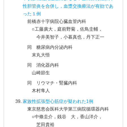
性胆管炎を合併し，血漿交換療法が有効であ
った１例
前橋赤十字病院心臓血管内科
○工藤廣大，庭前野菊，佐鳥圭輔，
今井美智子，小暮真也，丹下正一
同 糖尿病内分泌内科
末丸大悟
同 消化器内科
山崎節生
同 リウマチ・腎臓内科
木村隼人
家族性拡張型心筋症が疑われた1例
東京慈恵会医科大学第三病院循環器内科
○中條圭介，銭谷 大，香山洋介，
芝田貴裕