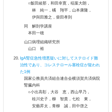
○飯田綾那，和田幸寛，稲葉大朗，
林 純一，橘 翔平，山本康隆，
伊與田雅之，柴田孝則
同 解剖学講座
本田一穂
山口病理組織研究所
山口 裕
IgA腎症急性増悪疑いに対してステロイド難
治性であり、コレステロール塞栓症が疑われ
た1例
国家公務員共済組合連合会横須賀共済病院
腎臓内科
○小出高彰，大谷 恵，西山早乃，
桂川史子，柳 智貴，七松 東，
安藝昇太，青柳 誠，田中啓之