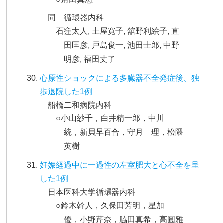
同 循環器内科
石窪太人, 土屋寛子, 舘野利絵子, 直
田匡彦, 戸島俊一, 池田士郎, 中野
明彦, 福田丈了
心原性ショックによる多臓器不全発症後、独
歩退院した1例
船橋二和病院内科
○小山紗千，白井精一郎，中川
統，新貝早百合，守月 理，松隈
英樹
妊娠経過中に一過性の左室肥大と心不全を呈
した1例
日本医科大学循環器内科
○鈴木幹人，久保田芳明，星加
優，小野芹奈，脇田真希，高圓雅