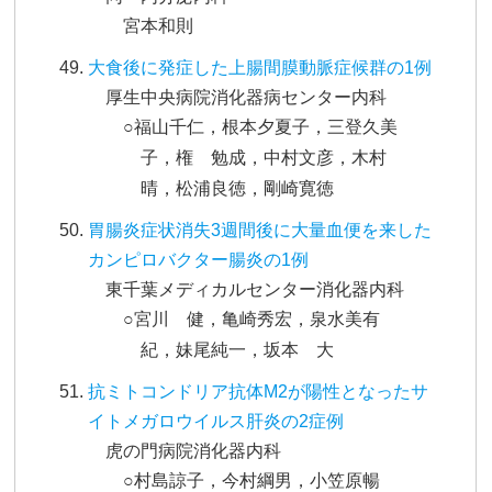
宮本和則
大食後に発症した上腸間膜動脈症候群の1例
厚生中央病院消化器病センター内科
○福山千仁，根本夕夏子，三登久美
子，権 勉成，中村文彦，木村
晴，松浦良徳，剛崎寛徳
胃腸炎症状消失3週間後に大量血便を来した
カンピロバクター腸炎の1例
東千葉メディカルセンター消化器内科
○宮川 健，亀崎秀宏，泉水美有
紀，妹尾純一，坂本 大
抗ミトコンドリア抗体M2が陽性となったサ
イトメガロウイルス肝炎の2症例
虎の門病院消化器内科
○村島諒子，今村綱男，小笠原暢