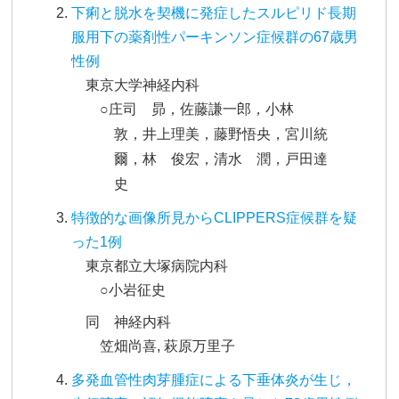
下痢と脱水を契機に発症したスルピリド長期
服用下の薬剤性パーキンソン症候群の67歳男
性例
東京大学神経内科
○庄司 昴，佐藤謙一郎，小林
敦，井上理美，藤野悟央，宮川統
爾，林 俊宏，清水 潤，戸田達
史
特徴的な画像所見からCLIPPERS症候群を疑
った1例
東京都立大塚病院内科
○小岩征史
同 神経内科
笠畑尚喜, 萩原万里子
多発血管性肉芽腫症による下垂体炎が生じ，