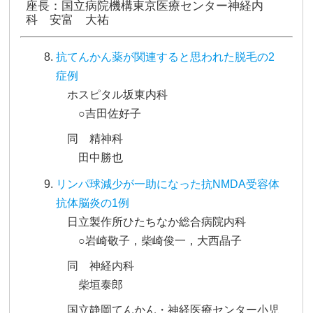
座長：国立病院機構東京医療センター神経内
科 安富 大祐
抗てんかん薬が関連すると思われた脱毛の2
症例
ホスピタル坂東内科
○吉田佐好子
同 精神科
田中勝也
リンパ球減少が一助になった抗NMDA受容体
抗体脳炎の1例
日立製作所ひたちなか総合病院内科
○岩崎敬子，柴崎俊一，大西晶子
同 神経内科
柴垣泰郎
国立静岡てんかん・神経医療センター小児