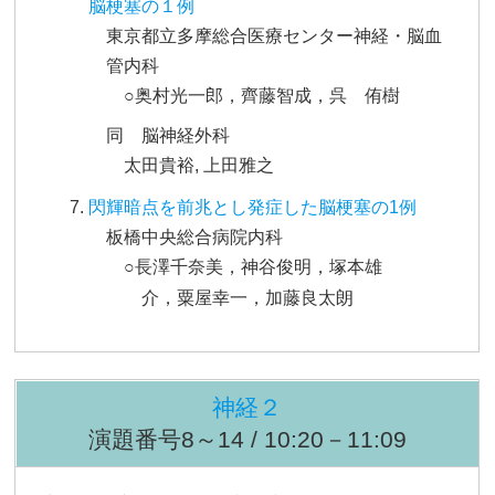
脳梗塞の１例
東京都立多摩総合医療センター神経・脳血
管内科
○奥村光一郎，齊藤智成，呉 侑樹
同 脳神経外科
太田貴裕, 上田雅之
閃輝暗点を前兆とし発症した脳梗塞の1例
板橋中央総合病院内科
○長澤千奈美，神谷俊明，塚本雄
介，粟屋幸一，加藤良太朗
神経２
演題番号8～14 / 10:20－11:09