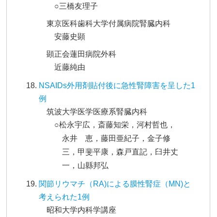
○三橋友理子
東京医科歯科大学付属病院腎臓内科
安藤史顕
顕正会蓮田病院外科
近藤純由
NSAIDs外用剤貼付後に急性腎障害を呈した1
例
筑波大学医学医療系腎臓内科
○松永宇広，斎藤知栄，河村哲也，
永井 恵，藤田亜紀子，金子修
三，甲斐平康，森戸直記，臼井丈
一，山縣邦弘
関節リウマチ（RA)による膜性腎症（MN)と
考えられた1例
昭和大学内科学講座