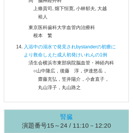
同 脳神経外科
上條貢司, 畑下恒寛, 小林郁夫, 大越
裕人
東京医科歯科大学血管内治療科
根本 繁
入浴中の溺水で発見されbystanderの初療に
より救命しえた成人初発けいれんの1例
済生会横浜市東部病院脳血管・神経内科
○山中隆広，後藤 淳，伊達悠岳，
齋藤充弘，笠井陽介，小倉直子，
丸山淳子，丸山路之
腎臓
演題番号15～24 / 11:10－12:20