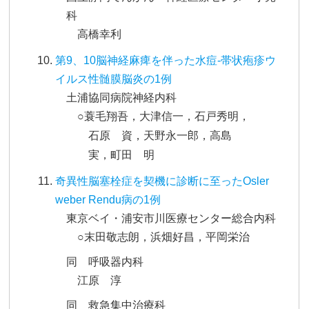
科
高橋幸利
第9、10脳神経麻痺を伴った水痘-帯状疱疹ウ
イルス性髄膜脳炎の1例
土浦協同病院神経内科
○蓑毛翔吾，大津信一，石戸秀明，
石原 資，天野永一郎，高島
実，町田 明
奇異性脳塞栓症を契機に診断に至ったOsler
weber Rendu病の1例
東京ベイ・浦安市川医療センター総合内科
○末田敬志朗，浜畑好昌，平岡栄治
同 呼吸器内科
江原 淳
同 救急集中治療科