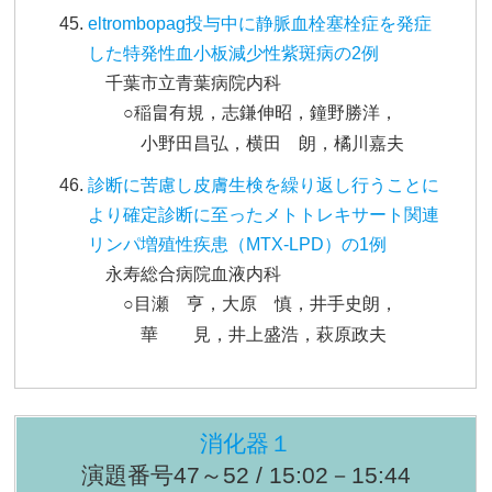
eltrombopag投与中に静脈血栓塞栓症を発症
した特発性血小板減少性紫斑病の2例
千葉市立青葉病院内科
○稲畠有規，志鎌伸昭，鐘野勝洋，
小野田昌弘，横田 朗，橘川嘉夫
診断に苦慮し皮膚生検を繰り返し行うことに
より確定診断に至ったメトトレキサート関連
リンパ増殖性疾患（MTX-LPD）の1例
永寿総合病院血液内科
○目瀬 亨，大原 慎，井手史朗，
華 見，井上盛浩，萩原政夫
消化器１
演題番号47～52 / 15:02－15:44