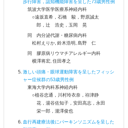
歩行障害，認知機能障害を呈した73歳男性例
筑波大学医学医療系神経内科
○遠坂直希，石橋 駿，野原誠太
郎，辻 浩史，玉岡 晃
同 内分泌代謝・糖尿病内科
松村えりか, 鈴木浩明, 島野 仁
同 膠原病リウマチアレルギー内科
横澤将宏, 住田孝之
激しい頭痛・眼球運動障害を呈したフィッシ
ャー症候群の53歳男性例
東海大学内科系神経内科
○植谷忠通，川村玲衣奈，祢津静
花，湯谷佐知子，安田高志，永田
栄一郎，瀧澤俊也
血行再建療法後にパーキンソニズムを呈した