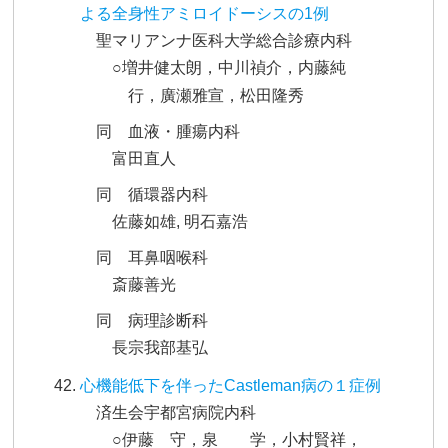
よる全身性アミロイドーシスの1例
聖マリアンナ医科大学総合診療内科
○増井健太朗，中川禎介，内藤純
行，廣瀬雅宣，松田隆秀
同 血液・腫瘍内科
富田直人
同 循環器内科
佐藤如雄, 明石嘉浩
同 耳鼻咽喉科
斎藤善光
同 病理診断科
長宗我部基弘
心機能低下を伴ったCastleman病の１症例
済生会宇都宮病院内科
○伊藤 守，泉 学，小村賢祥，