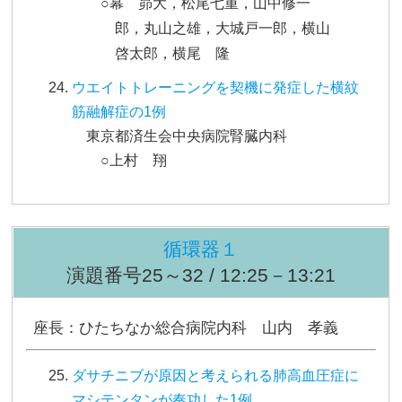
○幕 昴大，松尾七重，山中修一
郎，丸山之雄，大城戸一郎，横山
啓太郎，横尾 隆
ウエイトトレーニングを契機に発症した横紋
筋融解症の1例
東京都済生会中央病院腎臓内科
○上村 翔
循環器１
演題番号25～32 / 12:25－13:21
座長：ひたちなか総合病院内科 山内 孝義
ダサチニブが原因と考えられる肺高血圧症に
マシテンタンが奏功した1例