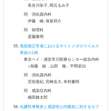
長谷川依子, 岡元るみ子
同 消化器内科
伊藤 峻, 保坂祥介
同 病理科
斎藤隆明
免疫能正常者におけるサイトメガロウイルス
胃炎の1例
東京ベイ・浦安市川医療センター総合内科
○加藤 綾，山田 徹，平岡栄治
同 消化器内科
宮垣亜紀, 宮崎岳大, 本村廉明
同 感染症内科
織田錬太郎
化膿性脊椎炎と感染性心内膜炎に対するセフ