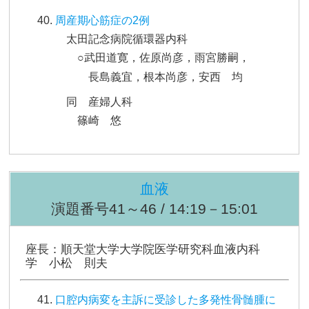
周産期心筋症の2例
太田記念病院循環器内科
○武田道寛，佐原尚彦，雨宮勝嗣，
長島義宜，根本尚彦，安西 均
同 産婦人科
篠崎 悠
血液
演題番号41～46 / 14:19－15:01
座長：順天堂大学大学院医学研究科血液内科
学 小松 則夫
口腔内病変を主訴に受診した多発性骨髄腫に