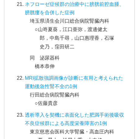
ネフローゼ症候群の治療中に膀胱前腔血腫、
膀胱瘻を合併した症例
埼玉県済生会川口総合病院腎臓内科
○山嵜夏葵，江口亜弥，渡邊健太
郎，中島千尋，山口惠理香，石塚
史乃，窪田研二
同 泌尿器科
橋本恭伸
MRI拡散強調画像が診断に有用と考えられた
運動後急性腎不全の1例
行田総合病院腎臓内科
○佐藤貴彦
透析導入を契機に表面化した肥満手術後吸収
不良症候群による高度栄養障害の1例
東京慈恵会医科大学腎臓・高血圧内科