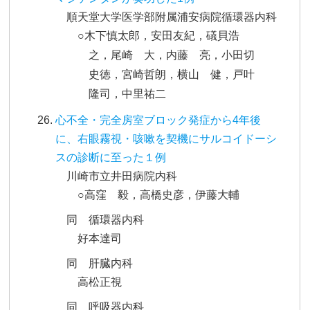
順天堂大学医学部附属浦安病院循環器内科
○木下慎太郎，安田友紀，礒貝浩
之，尾崎 大，内藤 亮，小田切
史徳，宮崎哲朗，横山 健，戸叶
隆司，中里祐二
心不全・完全房室ブロック発症から4年後
に、右眼霧視・咳嗽を契機にサルコイドーシ
スの診断に至った１例
川崎市立井田病院内科
○高窪 毅，高橋史彦，伊藤大輔
同 循環器内科
好本達司
同 肝臓内科
高松正視
同 呼吸器内科