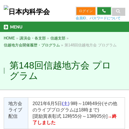
ログイン
会員ID、パスワードについて
MENU
HOME
»
講演会・各支部
»
信越支部
»
信越地方会開催履歴・プログラム
»
第148回信越地方会 プログラム
第148回信越地方会 プロ
グラム
地方会
2021年6月5日
(土)
9時～10時49分(その他
ライブ
のライブプログラムは18時まで)
配信
[奨励賞表彰式 12時55分～13時05分]
→終
了しました