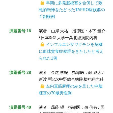
早期に多発脳梗塞を合併して致
死的転帰をたどったTAFRO症候群の
１剖検例
演題番号 16
演者：山岸 大祐 指導医：木下 量介
/ 日本医科大学千葉北総病院内科
インフルエンザワクチンを契機
に血球貪食症候群をきたしたと考え
られた1例
演題番号 28
演者：金尾 季範 指導医：融 衆太 /
新渡戸記念中野総合病院脳神経内科
左内直筋麻痺のみを呈した中脳
梗塞の70歳男性例
演題番号 40
演者：靏蒔 望 指導医：泉 信有 / 国