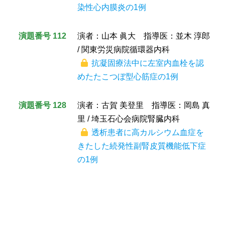
染性心内膜炎の1例
演題番号 112
演者：山本 眞大 指導医：並木 淳郎
/ 関東労災病院循環器内科
抗凝固療法中に左室内血栓を認
めたたこつぼ型心筋症の1例
演題番号 128
演者：古賀 美登里 指導医：岡島 真
里 / 埼玉石心会病院腎臓内科
透析患者に高カルシウム血症を
きたした続発性副腎皮質機能低下症
の1例