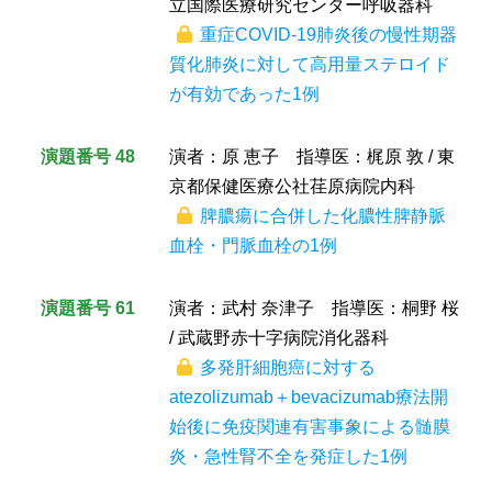
立国際医療研究センター呼吸器科
重症COVID-19肺炎後の慢性期器
質化肺炎に対して高用量ステロイド
が有効であった1例
演題番号 48
演者：原 恵子 指導医：梶原 敦 / 東
京都保健医療公社荏原病院内科
脾膿瘍に合併した化膿性脾静脈
血栓・門脈血栓の1例
演題番号 61
演者：武村 奈津子 指導医：桐野 桜
/ 武蔵野赤十字病院消化器科
多発肝細胞癌に対する
atezolizumab＋bevacizumab療法開
始後に免疫関連有害事象による髄膜
炎・急性腎不全を発症した1例