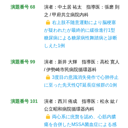
演題番号 68
演者：中土居 祐太 指導医：張磨 則
之 / 甲府共立病院内科
右上肢不随意運動により脳梗塞
が疑われたが最終的に緩徐進行1型
糖尿病による糖尿病性舞踏病と診断
しえた1例
演題番号 99
演者：新井 大輝 指導医：高松 寛人
/ 伊勢崎市民病院循環器科
3度目の意識消失発作で心肺停止
に至った先天性QT延長症候群の1例
演題番号 101
演者：西川 侑成 指導医：松永 紘 /
公立昭和病院循環器内科
両心系に疣贅を認め、心筋内膿
瘍を合併したMSSA菌血症による感