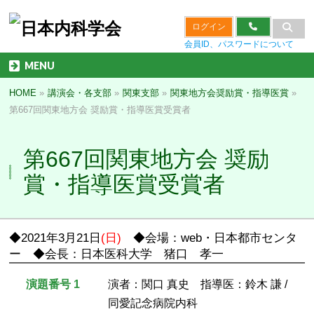
ログイン
会員ID、パスワードについて
MENU
HOME
»
講演会・各支部
»
関東支部
»
関東地方会奨励賞・指導医賞
»
第667回関東地方会 奨励賞・指導医賞受賞者
第667回関東地方会 奨励
賞・指導医賞受賞者
◆2021年3月21日
(日)
◆会場：web・日本都市センタ
ー ◆会長：日本医科大学 猪口 孝一
演題番号 1
演者：関口 真史 指導医：鈴木 謙 /
同愛記念病院内科