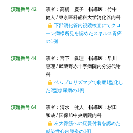
演題番号 42
演者：高橋 慶子 指導医：竹中
健人 / 東京医科歯科大学消化器内科
下部消化管内視鏡検査にてクロ
ーン病様所見を認めたスキルス胃癌
の1例
演題番号 44
演者：宮下 眞理 指導医：早川
惠理 / 武蔵野赤十字病院内分泌代謝
科
ベムプロリズマブで劇症1型化し
た2型糖尿病の1例
演題番号 64
演者：清水 健人 指導医：杉田
和哉 / 国保旭中央病院内科
左大臀筋への疣贅付着を認めた
感染性心内膜炎の1例