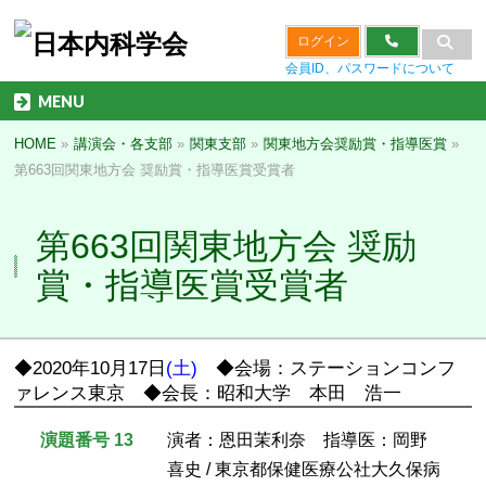
ログイン
会員ID、パスワードについて
MENU
HOME
»
講演会・各支部
»
関東支部
»
関東地方会奨励賞・指導医賞
»
第663回関東地方会 奨励賞・指導医賞受賞者
第663回関東地方会 奨励
賞・指導医賞受賞者
◆2020年10月17日
(土)
◆会場：ステーションコンフ
ァレンス東京 ◆会長：昭和大学 本田 浩一
演題番号 13
演者：恩田茉利奈 指導医：岡野
喜史 / 東京都保健医療公社大久保病