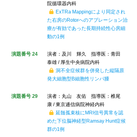
院循環器内科
ExTRa Mappingにより同定され
た右房のRotorへのアブレーション治
療が有効であった長期持続性心房細
動の1例
演題番号 24
演者：及川 輝久 指導医：青田
泰雄 / 厚生中央病院内科
洞不全症候群を併発した縦隔原
発大細胞型B細胞性リンパ腫
演題番号 29
演者：丸山 友佑 指導医：椎尾
康 / 東京逓信病院神経内科
延髄孤束核にMRI信号異常を認
めた下位脳神経型Ramsay Hunt症候
群の1例