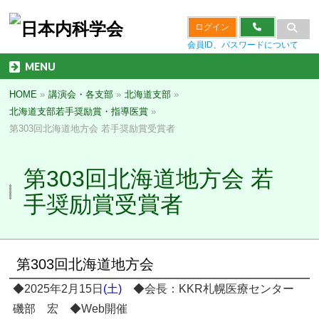
ログイン
会員ID、パスワードについて
MENU
HOME
»
講演会・各支部
»
北海道支部
»
北海道支部若手奨励賞・指導医賞
»
第303回北海道地方会 若手奨励賞受賞者
第303回北海道地方会 若
手奨励賞受賞者
第303回北海道地方会
◆2025年2月15日
(土)
◆会長：KKR札幌医療センター
磯部 宏 ◆Web開催