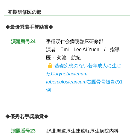
初期研修医の部
◆
最優秀若手奨励賞
◆
演題番号24
手稲渓仁会病院臨床研修部
演者：Emi Lee Ai Yuen / 指導
医： 菊池 航紀
基礎疾患のない若年成人に生じ
た
Corynebacterium
tuberculostearicum
右脛骨骨髄炎の1
例
◆
優秀若手奨励賞
◆
演題番号23
JA北海道厚生連遠軽厚生病院内科