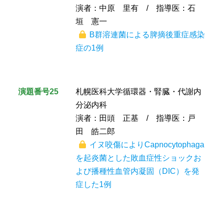
演者：中原 里有 / 指導医：石
垣 憲一
B群溶連菌による脾摘後重症感染
症の1例
演題番号25
札幌医科大学循環器・腎臓・代謝内
分泌内科
演者：田頭 正基 / 指導医：戸
田 皓二郎
イヌ咬傷によりCapnocytophaga
を起炎菌とした敗血症性ショックお
よび播種性血管内凝固（DIC）を発
症した1例