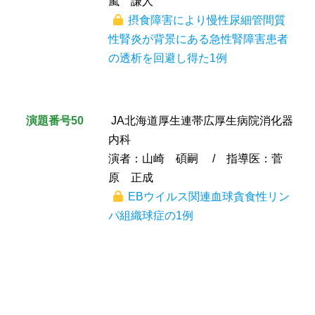
嵐 謙人
摂食障害により慢性尿細管間質
性腎炎が背景にある急性腎障害患者
の透析を回避し得た1例
演題番号50
JA北海道厚生連帯広厚生病院消化器
内科
演者：山崎 碩嗣 / 指導医：菅
原 正成
EBウイルス関連血球貪食性リン
パ組織球症の1例