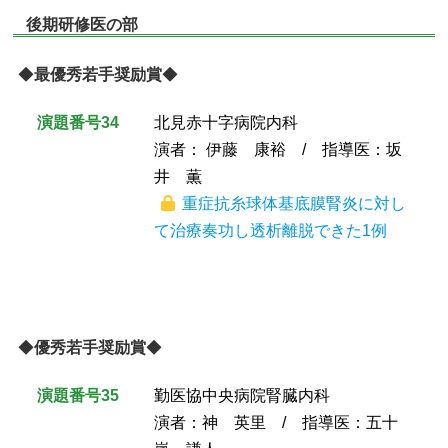
後期研修医の部
◆
最優秀若手奨励賞
◆
演題番号34
北見赤十字病院内科
演者： 伊藤 康裕 / 指導医：坂
井 薫
重症抗糸球体基底膜腎炎に対し
て治療奏功し透析離脱できた1例
◆
優秀若手奨励賞
◆
演題番号35
勤医協中央病院腎臓内科
演者：神 英里 / 指導医：五十