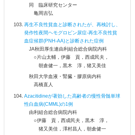
同 臨床研究センター
亀岡吉弘
再生不良性貧血と診断されたが、再検討し、
発作性夜間ヘモグロビン尿症-再生不良性貧
血症候群(PNH-AA)と診断された症例
JA秋田厚生連由利組合総合病院内科
○片山太輔，伊藤 貢，西成民夫，
朝倉健一，黒木 淳，猪又美佳
秋田大学血液・腎臓・膠原病内科
高橋直人
Azacitidineが著効した高齢者の慢性骨髄単球
性白血病(CMML)の1例
由利組合総合病院内科
○伊藤 貢，西成民夫，黒木 淳，
猪又美佳，澤村昌人，朝倉健一