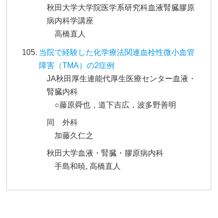
秋田大学大学院医学系研究科血液腎臓膠原
病内科学講座
高橋直人
当院で経験した化学療法関連血栓性微小血管
障害（TMA）の2症例
JA秋田厚生連能代厚生医療センター血液・
腎臓内科
○藤原舜也，道下吉広，波多野善明
同 外科
加藤久仁之
秋田大学血液・腎臓・膠原病内科
手島和暁, 高橋直人