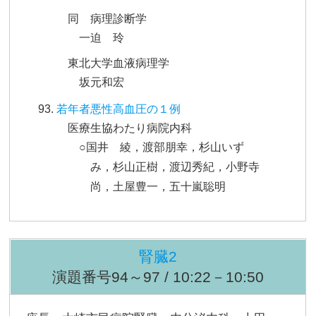
同 病理診断学
一迫 玲
東北大学血液病理学
坂元和宏
若年者悪性高血圧の１例
医療生協わたり病院内科
○国井 綾，渡部朋幸，杉山いず
み，杉山正樹，渡辺秀紀，小野寺
尚，土屋豊一，五十嵐聡明
腎臓2
演題番号94～97 / 10:22－10:50