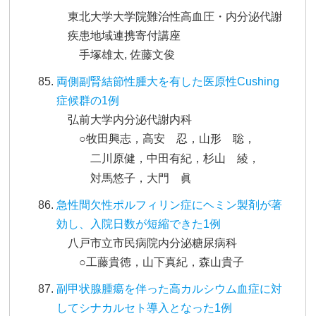
東北大学大学院難治性高血圧・内分泌代謝
疾患地域連携寄付講座
手塚雄太, 佐藤文俊
両側副腎結節性腫大を有した医原性Cushing
症候群の1例
弘前大学内分泌代謝内科
○牧田興志，高安 忍，山形 聡，
二川原健，中田有紀，杉山 綾，
対馬悠子，大門 眞
急性間欠性ポルフィリン症にヘミン製剤が著
効し、入院日数が短縮できた1例
八戸市立市民病院内分泌糖尿病科
○工藤貴徳，山下真紀，森山貴子
副甲状腺腫瘍を伴った高カルシウム血症に対
してシナカルセト導入となった1例