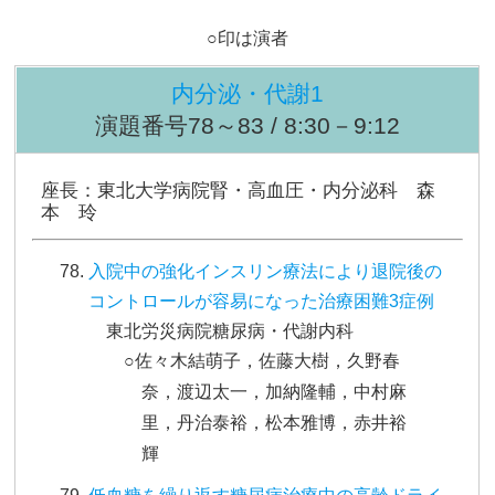
○印は演者
内分泌・代謝1
演題番号78～83 / 8:30－9:12
座長：東北大学病院腎・高血圧・内分泌科 森
本 玲
入院中の強化インスリン療法により退院後の
コントロールが容易になった治療困難3症例
東北労災病院糖尿病・代謝内科
○佐々木結萌子，佐藤大樹，久野春
奈，渡辺太一，加納隆輔，中村麻
里，丹治泰裕，松本雅博，赤井裕
輝