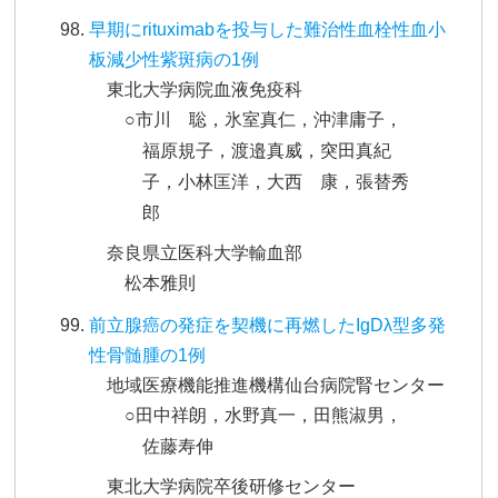
早期にrituximabを投与した難治性血栓性血小
板減少性紫斑病の1例
東北大学病院血液免疫科
○市川 聡，氷室真仁，沖津庸子，
福原規子，渡邉真威，突田真紀
子，小林匡洋，大西 康，張替秀
郎
奈良県立医科大学輸血部
松本雅則
前立腺癌の発症を契機に再燃したIgDλ型多発
性骨髄腫の1例
地域医療機能推進機構仙台病院腎センター
○田中祥朗，水野真一，田熊淑男，
佐藤寿伸
東北大学病院卒後研修センター