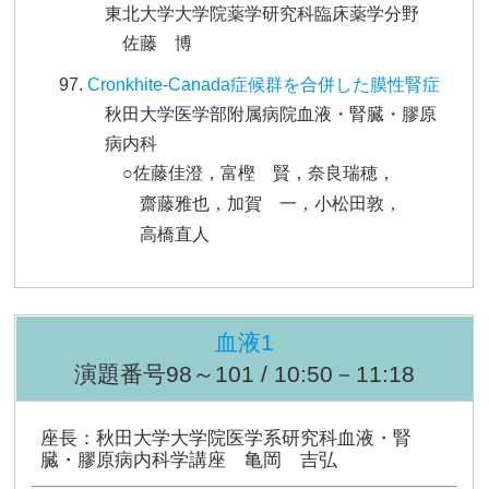
東北大学大学院薬学研究科臨床薬学分野
佐藤 博
Cronkhite-Canada症候群を合併した膜性腎症
秋田大学医学部附属病院血液・腎臓・膠原
病内科
○佐藤佳澄，富樫 賢，奈良瑞穂，
齋藤雅也，加賀 一，小松田敦，
高橋直人
血液1
演題番号98～101 / 10:50－11:18
座長：秋田大学大学院医学系研究科血液・腎
臓・膠原病内科学講座 亀岡 吉弘