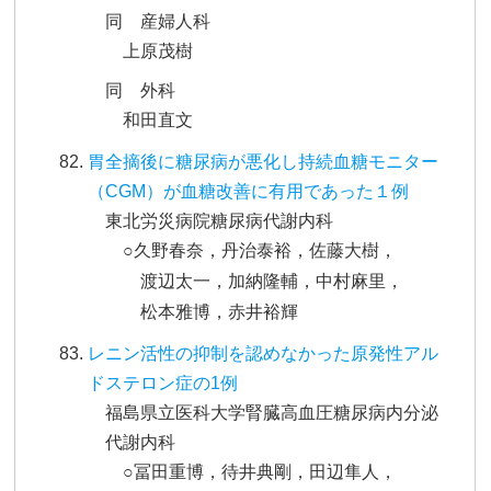
同 産婦人科
上原茂樹
同 外科
和田直文
胃全摘後に糖尿病が悪化し持続血糖モニター
（CGM）が血糖改善に有用であった１例
東北労災病院糖尿病代謝内科
○久野春奈，丹治泰裕，佐藤大樹，
渡辺太一，加納隆輔，中村麻里，
松本雅博，赤井裕輝
レニン活性の抑制を認めなかった原発性アル
ドステロン症の1例
福島県立医科大学腎臓高血圧糖尿病内分泌
代謝内科
○冨田重博，待井典剛，田辺隼人，