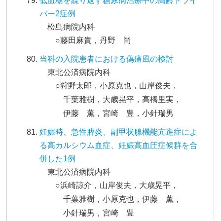
低血糖を繰り返す糖尿病治療中の高齢ドライ
バー2症例
松島病院内科
○藤田麻貴，丹野 尚
当科の入院患者における偽痛風の検討
東北公済病院内科
○狩野太郎，小原克也，山岸俊夫，
千葉雅樹，大歳晃平，高橋里実，
伊藤 薫，宮崎 豊，小針瑞男
妊娠時、急性膵炎、副甲状腺機能亢進症によ
る高カルシウム血症、妊娠高血圧症候群を合
併した1例
東北公済病院内科
○浜崎諒介，山岸俊夫，大歳晃平，
千葉雅樹，小原克也，伊藤 薫，
小針瑞男，宮崎 豊