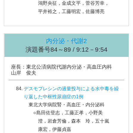
鴻野央征，金成文平，菅谷芳幸，
平井裕之，工藤明宏，佐藤博亮
内分泌・代謝2
演題番号84～89 / 9:12－9:54
座長：東北公済病院代謝内分泌・高血圧内科
山岸 俊夫
デスモプレシンの過量投与による水中毒を繰
り返した中枢性尿崩症の1例
東北大学病院腎・高血圧・内分泌科
○島田佐登志，工藤正孝，小野美
澄，岩倉芳倫，森本 玲，五十嵐
康宏，伊藤貞嘉