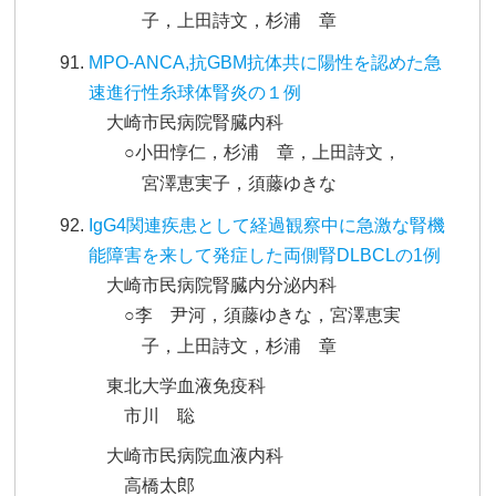
子，上田詩文，杉浦 章
MPO-ANCA,抗GBM抗体共に陽性を認めた急
速進行性糸球体腎炎の１例
大崎市民病院腎臓内科
○小田惇仁，杉浦 章，上田詩文，
宮澤恵実子，須藤ゆきな
IgG4関連疾患として経過観察中に急激な腎機
能障害を来して発症した両側腎DLBCLの1例
大崎市民病院腎臓内分泌内科
○李 尹河，須藤ゆきな，宮澤恵実
子，上田詩文，杉浦 章
東北大学血液免疫科
市川 聡
大崎市民病院血液内科
高橋太郎