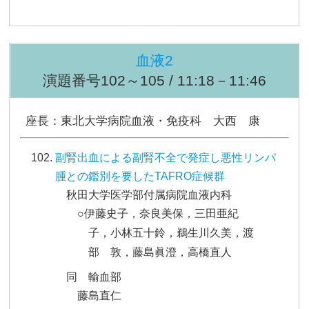
血液2
演題番号102～105 / 11:18－11:46
座長：東北大学病院血液・免疫科 大西 康
副腎出血による副腎不全で発症し悪性リンパ
腫との鑑別を要したTAFRO症候群
秋田大学医学部付属病院血液内科
○伊藤史子，奈良美保，三田亜紀
子，小林五十鈴，鵜生川久美，渡
部 敦，藤島眞澄，高橋直人
同 輸血部
藤島直仁