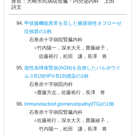
座長：大崎市民病院腎臓・内分泌内科 上田
詩文
甲状腺機能異常を呈した糖尿病性ネフローゼ
症候群の1例
石巻赤十字病院腎臓内科
○竹内陽一，深水大天，齋藤綾子，
佐藤裕行，松田 謙，長澤 将
急性糸球体腎炎(AGN)を合併したパルボウイ
ルスB19(HPV-B19)感染の1例
石巻赤十字病院内科
○齋藤方志，佐藤裕行，長澤 将
Immunotactoid glomerulopathy(ITG)の1例
石巻赤十字病院腎臓内科
○佐藤裕行，深水大天，齋藤綾子，
竹内陽一，松田 謙，長澤 将