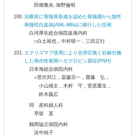
田畑雅央, 海野倫明
治療前に骨髄異形成を認めた骨髄腫から急性
骨髄性白血病(AML-M6a)に移行した症例
白河厚生総合病院血液内科
○白土裕也，中村研一，三田正行
エクリズマブ使用により合併症無く妊娠分娩
した発作性夜間ヘモグロビン尿症(PNH)
日本海総合病院内科
○菅沢邦江，斎藤宗一，齋藤 弘，
小山雄太，木村 守，菅原重生，
鈴木義広
同 産科婦人科
早坂 直
鶴岡協立病院内科
浜中純子