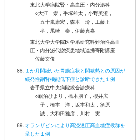
東北大学病院腎・高血圧・内分泌科
○大江 崇，手塚雄太，小野美澄，
五十嵐康宏，森本 玲，工藤正
孝，尾崎 泰，伊藤貞嘉
東北大学大学院医学系研究科難治性高血
圧・内分泌代謝疾患地域連携寄附講座
佐藤文俊
１か月間続いた胃腸症状と間歇熱との原因が
続発性副腎機能低下症と診断できた１例
岩手県立中央病院総合診療科
○親泊ひより，橋本朋子，櫻井広
子，橋本 洋，坂本和太，須原
誠，大和田雅彦，川村 実
オランザピンにより高浸透圧高血糖症候群を
呈した１例