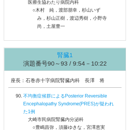
医療生協わたり病院内科
○木村 純，渡部朋幸，杉山いず
み，杉山正樹，渡辺秀樹，小野寺
尚，土屋豊一
腎臓1
演題番号90～93 / 9:54－10:22
座長：石巻赤十字病院腎臓内科 長澤 将
不均衡症候群によるPosterior Reversible
Encephalopathy Syndrome(PRES)が疑われ
た1例
大崎市民病院腎臓内分泌科
○豊嶋昌弥，須藤ゆきな，宮澤恵実