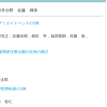
科学分野 佐藤 輝幸
アミロイドーシスの1例
村浩之，佐藤佑樹，植松 学，福原敦朗，佐藤 俊，
縮再静注療法施行症例の検討
善太郎
膵癌肺転移の1例
林 彰仁