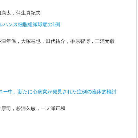
内康太，蒲生真紀夫
ルハンス細胞組織球症の1例
谷津年保，大塚竜也，田代祐介，榊原智博，三浦元彦
ロー中、新たに心病変が発見された症例の臨床的検討
上康司，杉浦久敏，一ノ瀬正和