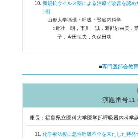
新規抗ウイルス薬による治療で改善を認め
1例
山形大学循環・呼吸・腎臓内科学
○近壮一朗，市川一誠，渡部紗由美，
子，今田恒夫，久保田功
■
専門医部会教
演題番号11～1
座長：福島県立医科大学医学部呼吸器内科学
化学療法後に急性呼吸不全を来たした特発