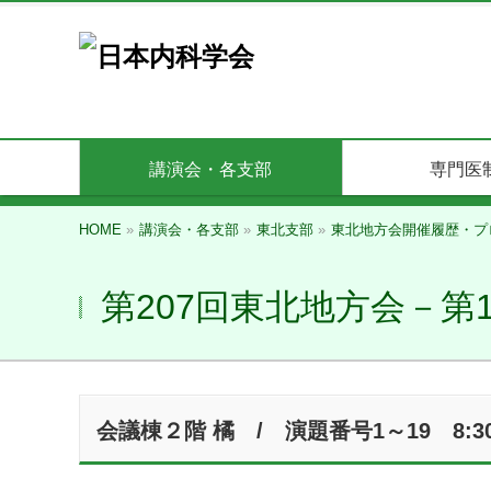
講演会・各支部
専門医
HOME
»
講演会・各支部
»
東北支部
»
東北地方会開催履歴・プ
第207回東北地方会－第
会議棟２階 橘 / 演題番号1～19 8:30