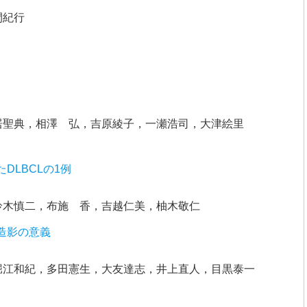
間紀行
居聖典，相澤 弘，吉原綾子，一瀬浩司，大津絵里
DLBCLの1例
鈴木慎二，布施 香，吉越仁美，柚木敬仁
造影の意義
堀江和紀，多田憲生，大友達志，井上直人，目黒泰一