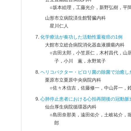
○坂本絵理，工藤光介，新野弘樹，平
山形市立病院済生館腎臓内科
星川仁人
化学療法が奏功した活動性重複癌の1例
大館市立総合病院消化器血液腫瘍内科
○吉田太郎，小笠原仁，木村昌代，山
子，小川 薫，永野篤子
ヘリコバクター・ピロリ菌の除菌で治癒した
栗原市立栗原中央病院内科
○佐々木信吉，佐藤修一，中山昇一，
心肺停止患者における心拍再開後の冠動脈
仙台厚生病院循環器内科
○島田奈那美，遠田佑介，土岐祐介，
郎