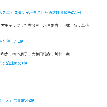
らスエヒロタケが培養された過敏性肺臓炎の1例
川友里子，ワッツ志保里，水戸陽貴，小林 新，草薙
を合併した1例
本和太，橋本朋子，大和田雅彦，川村 実
内分泌腫瘍の1例
を行い救命しえた敗血症の2例