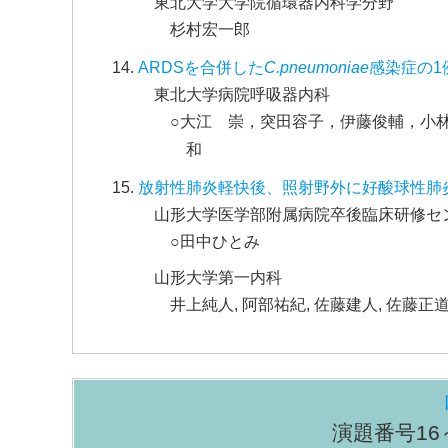
東北大学大学院循環器内科学分野
杉村宏一郎
ARDSを合併した
C.pneumoniae
感染症の1
東北大学病院呼吸器内科
○大江 崇，突田容子，伊藤俊輔，小
和
放射性肺炎軽快後、照射野外に好酸球性肺
山形大学医学部附属病院卒後臨床研修セ
○田中ひとみ
山形大学第一内科
井上純人, 阿部祐紀, 佐藤建人, 佐藤正道
演題番号16～1