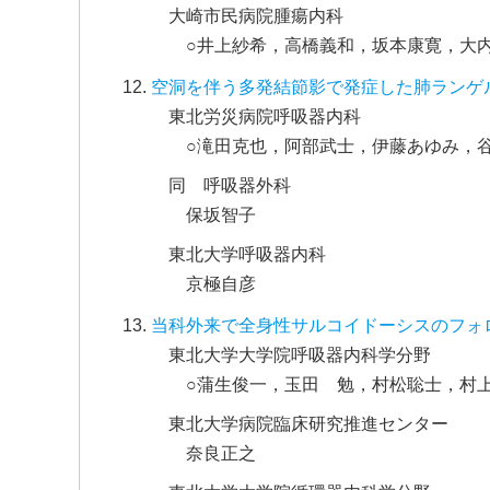
大崎市民病院腫瘍内科
○井上紗希，高橋義和，坂本康寛，大
空洞を伴う多発結節影で発症した肺ランゲ
東北労災病院呼吸器内科
○滝田克也，阿部武士，伊藤あゆみ，
同 呼吸器外科
保坂智子
東北大学呼吸器内科
京極自彦
当科外来で全身性サルコイドーシスのフォ
東北大学大学院呼吸器内科学分野
○蒲生俊一，玉田 勉，村松聡士，村
東北大学病院臨床研究推進センター
奈良正之