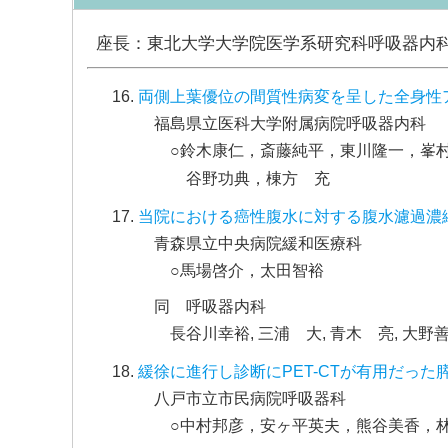
座長：東北大学大学院医学系研究科呼吸器内
両側上葉優位の間質性病変を呈した全身性
福島県立医科大学附属病院呼吸器内科
○鈴木康仁，斎藤純平，東川隆一，峯
谷野功典，棟方 充
当院における癌性腹水に対する腹水濾過濃
青森県立中央病院緩和医療科
○馬場啓介，太田智裕
同 呼吸器内科
長谷川幸裕, 三浦 大, 青木 亮, 大野
緩徐に進行し診断にPET-CTが有用だった
八戸市立市民病院呼吸器科
○中村邦彦，安ヶ平英夫，熊谷美香，