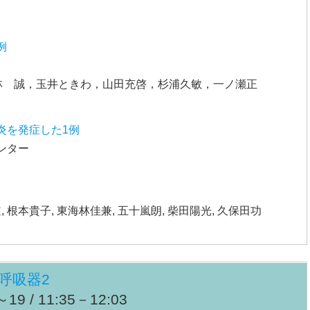
例
林 誠，玉井ときわ，山田充啓，杉浦久敏，一ノ瀬正
炎を発症した1例
ンター
, 根本貴子, 東海林佳兼, 五十嵐朗, 柴田陽光, 久保田功
呼吸器2
9 / 11:35－12:03