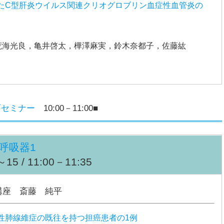
たC型肝炎ウイルス関連クリオグロブリン血症性血管炎の
荒海光良，亀井啓太，樺澤麻実，鈴木奈都子，佐藤紘
育セミナー
10:00－11:00■
呼吸器1
5 / 11:00－11:35
講座 斎藤 純平
性肺線維症の既往を持つ担癌患者の1例