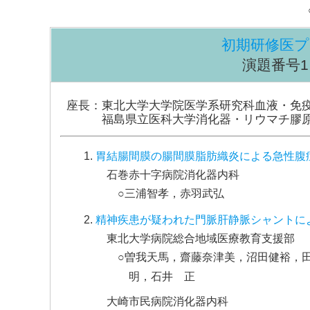
初期研修医
演題番号1～1
座長：東北大学大学院医学系研究科血液・免疫
福島県立医科大学消化器・リウマチ膠原病
胃結腸間膜の腸間膜脂肪織炎による急性腹
石巻赤十字病院消化器内科
○三浦智孝，赤羽武弘
精神疾患が疑われた門脈肝静脈シャントに
東北大学病院総合地域医療教育支援部
○曽我天馬，齋藤奈津美，沼田健裕，
明，石井 正
大崎市民病院消化器内科