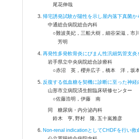
尾花伸哉
帰宅誘発試験が陽性を示し屋内落下真菌か
中通総合病院総合内科
○難波美妃，三船大樹，細谷栄滋，市
芳明
再発性多発軟骨炎にびまん性汎細気管支炎
岩手県立中央病院総合診療科
○赤沼 英，櫻井広子，橋本 洋，坂
反復する低血糖を契機に診断に至った神経
山形市立病院済生館臨床研修センター
○佐藤浩明，伊藤 南
同 糖尿病・内分泌内科
鈴木 亨, 野村 隆, 五十嵐雅彦
Non-renal indicationとしてCHDF
公立置賜総合病院内科