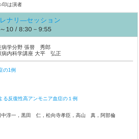
○印は演者
プレナリ―セッション
0 / 8:30－9:55
病学分野 張替 秀郎
内科学講座 大平 弘正
症の1例
よる反復性高アンモニア血症の１例
田中淳一，黒田 仁，松向寺孝臣，高山 真，阿部倫