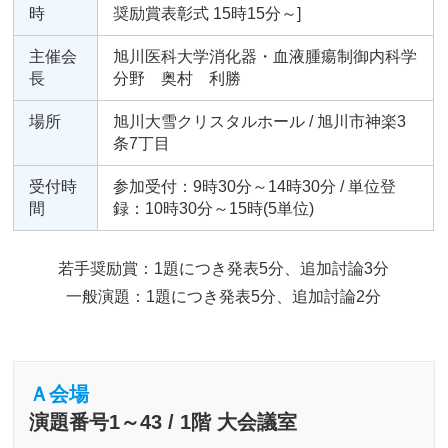
時
奨励賞表彰式 15時15分～]
主催会
旭川医科大学消化器・血液腫瘍制御内科学
長
分野 奥村 利勝
場所
旭川大雪クリスタルホール / 旭川市神楽3
条7丁目
受付時
参加受付：9時30分～14時30分 / 単位登
間
録：10時30分～15時(5単位)
若手奨励賞：1題につき発表5分、追加討論3分
一般演題：1題につき発表5分、追加討論2分
Ａ会場
演題番号1～43 / 1階 大会議室