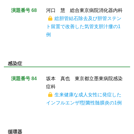
演題番号 68
河口 慧 総合東京病院消化器内科
総胆管結石除去及び胆管ステン
ト留置で改善した気管支胆汁瘻の1
例
感染症
演題番号 84
坂本 真也 東京都立墨東病院感染
症科
生来健康な成人女性に発症した
インフルエンザf型菌性髄膜炎の1例
循環器