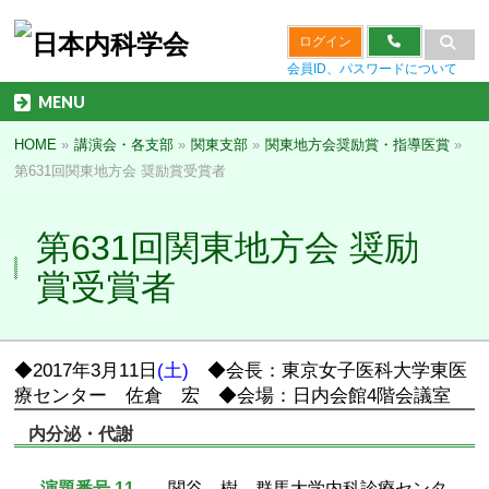
ログイン
会員ID、パスワードについて
MENU
HOME
»
講演会・各支部
»
関東支部
»
関東地方会奨励賞・指導医賞
»
第631回関東地方会 奨励賞受賞者
第631回関東地方会 奨励
賞受賞者
◆2017年3月11日
(土)
◆会長：東京女子医科大学東医
療センター 佐倉 宏 ◆会場：日内会館4階会議室
内分泌・代謝
演題番号 11
関谷 樹 群馬大学内科診療センタ