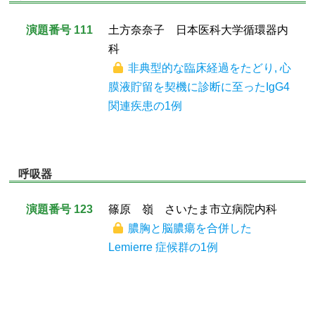
演題番号 111
土方奈奈子 日本医科大学循環器内
科
非典型的な臨床経過をたどり, 心
膜液貯留を契機に診断に至ったIgG4
関連疾患の1例
呼吸器
演題番号 123
篠原 嶺 さいたま市立病院内科
膿胸と脳膿瘍を合併した
Lemierre 症候群の1例