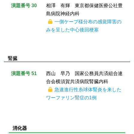
演題番号 30
相澤 有輝 東京都保健医療公社豊
島病院神経内科
一側ケープ様分布の感覚障害の
みを呈した中心後回梗塞
腎臓
演題番号 51
西山 早乃 国家公務員共済組合連
合会横須賀共済病院腎臓内科
急速進行性糸球体腎炎を来した
ワーファリン腎症の1例
消化器