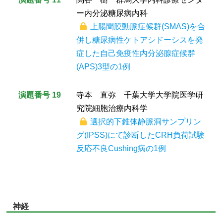
ー内分泌糖尿病内科
上腸間膜動脈症候群(SMAS)を合
併し糖尿病性ケトアシドーシスを発
症した自己免疫性内分泌腺症候群
(APS)3型の1例
演題番号 19
寺本 直弥 千葉大学大学院医学研
究院細胞治療内科学
選択的下錐体静脈洞サンプリン
グ(IPSS)にて診断したCRH負荷試験
反応不良Cushing病の1例
神経