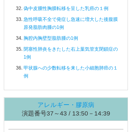
偽中皮腫性胸膜転移を呈した乳癌の１例
急性呼吸不全で発症し急速に増大した後腹膜
原発脂肪肉腫の1例
胸腔内胸壁型脂肪腫の1例
閉塞性肺炎をきたした右上葉気管支閉鎖症の
1例
甲状腺への少数転移を来した小細胞肺癌の１
例
アレルギー・膠原病
演題番号37～43 / 13:50－14:39