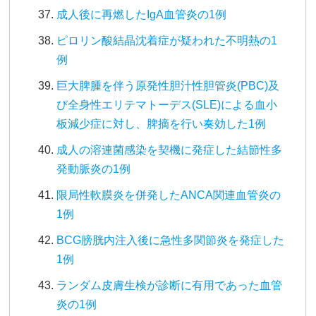
成人後に再燃したIgA血管炎の1例
ピロリン酸結晶沈着症が疑われた不明熱の1
例
巨大脾腫を伴う原発性胆汁性胆管炎(PBC)及
び全身性エリテマトーデス(SLE)による血小
板減少症に対し、脾摘を行い奏効した1例
成人の溶連菌感染を契機に発症した結節性多
発動脈炎の1例
限局性軟膜炎を併発したANCA関連血管炎の
1例
BCG膀胱内注入後に急性多関節炎を発症した
1例
ランダム皮膚生検が診断に有用であった血管
炎の1例