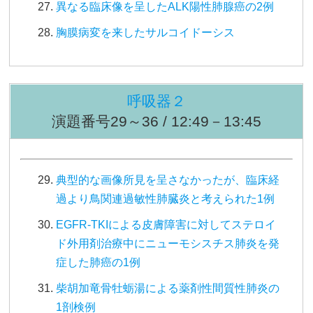
異なる臨床像を呈したALK陽性肺腺癌の2例
胸膜病変を来したサルコイドーシス
呼吸器２
演題番号29～36 / 12:49－13:45
典型的な画像所見を呈さなかったが、臨床経
過より鳥関連過敏性肺臓炎と考えられた1例
EGFR-TKIによる皮膚障害に対してステロイ
ド外用剤治療中にニューモシスチス肺炎を発
症した肺癌の1例
柴胡加竜骨牡蛎湯による薬剤性間質性肺炎の
1剖検例