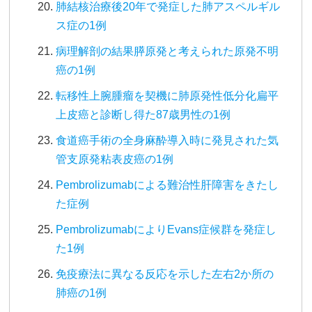
肺結核治療後20年で発症した肺アスペルギル
ス症の1例
病理解剖の結果膵原発と考えられた原発不明
癌の1例
転移性上腕腫瘤を契機に肺原発性低分化扁平
上皮癌と診断し得た87歳男性の1例
食道癌手術の全身麻酔導入時に発見された気
管支原発粘表皮癌の1例
Pembrolizumabによる難治性肝障害をきたし
た症例
PembrolizumabによりEvans症候群を発症し
た1例
免疫療法に異なる反応を示した左右2か所の
肺癌の1例