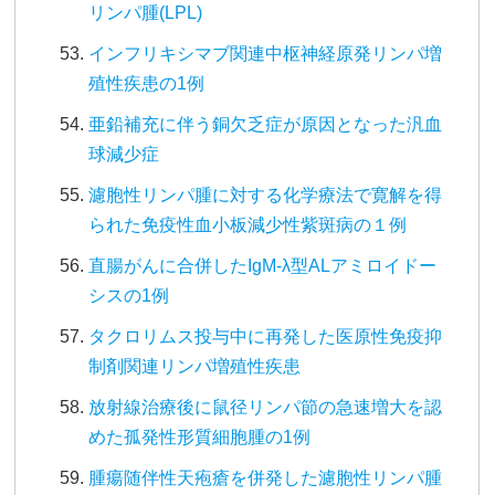
リンパ腫(LPL)
インフリキシマブ関連中枢神経原発リンパ増
殖性疾患の1例
亜鉛補充に伴う銅欠乏症が原因となった汎血
球減少症
濾胞性リンパ腫に対する化学療法で寛解を得
られた免疫性血小板減少性紫斑病の１例
直腸がんに合併したIgM-λ型ALアミロイドー
シスの1例
タクロリムス投与中に再発した医原性免疫抑
制剤関連リンパ増殖性疾患
放射線治療後に鼠径リンパ節の急速増大を認
めた孤発性形質細胞腫の1例
腫瘍随伴性天疱瘡を併発した濾胞性リンパ腫