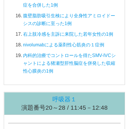
症を合併した1例
腹壁脂肪吸引生検により全身性アミロイドー
シスの診断に至った1例
右上肢冷感を主訴に来院した若年女性の1例
nivolumabによる薬剤性心筋炎の１症例
内科的治療でコントロールを得たSMV-IVCシ
ャントによる猪瀬型肝性脳症を併発した収縮
性心膜炎の1例
呼吸器１
演題番号20～28 / 11:45－12:48