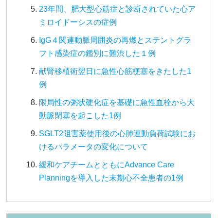
23年間、肥大型心筋症と診断されていた心ア
ミロイドーシスの症例
IgG４関連動脈周囲炎の再燃とステントグラ
フト感染症の鑑別に難渋した１例
献腎移植術翌日に急性心筋梗塞をきたした1
例
限局性の粥状硬化症を基礎に急性血栓から大
動脈閉塞を起こした1例
SGLT2阻害薬使用後の心肺運動負荷試験にお
けるパラメータの変化について
緩和ケアチームとともにAdvance Care
Planningを導入した末期心不全患者の1例