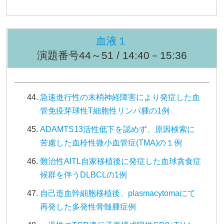
血液１
演題番号44～51 / 14:40－15:36
急速進行性の末梢神経障害により発症した血
管免疫芽球性T細胞性リンパ腫の1例
ADAMTS13活性低下を認めず、原因検索に
苦慮した血栓性微小血管症(TMA)の１例
難治性AITL自家移植後に発症した血球貪食症
候群を伴うDLBCLの1例
自己造血幹細胞移植後、plasmacytomaにて
再発した多発性骨髄腫症例