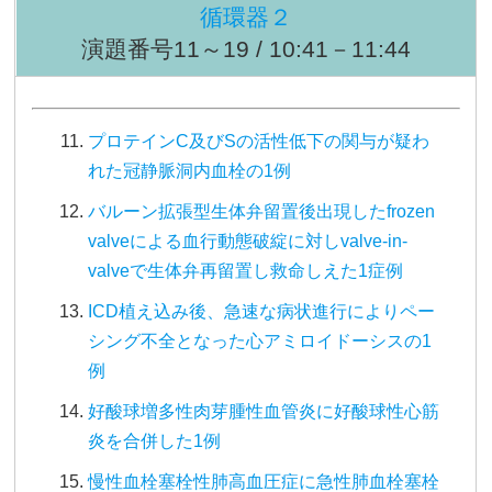
循環器２
演題番号11～19 / 10:41－11:44
プロテインC及びSの活性低下の関与が疑わ
れた冠静脈洞内血栓の1例
バルーン拡張型生体弁留置後出現したfrozen
valveによる血行動態破綻に対しvalve-in-
valveで生体弁再留置し救命しえた1症例
ICD植え込み後、急速な病状進行によりペー
シング不全となった心アミロイドーシスの1
例
好酸球増多性肉芽腫性血管炎に好酸球性心筋
炎を合併した1例
慢性血栓塞栓性肺高血圧症に急性肺血栓塞栓