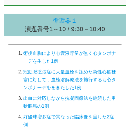
循環器１
演題番号1～10 / 9:30－10:40
術後血胸により心嚢液貯留が無く心タンポナ
ーデを生じた1例
冠動脈拡張症に大量血栓を認めた急性心筋梗
塞に対して，血栓溶解療法を施行するも心タ
ンポナーデををきたした1例
出血に対応しながら抗凝固療法を継続した甲
状腺癌の1例
好酸球増多症で異なった臨床像を呈した2症
例