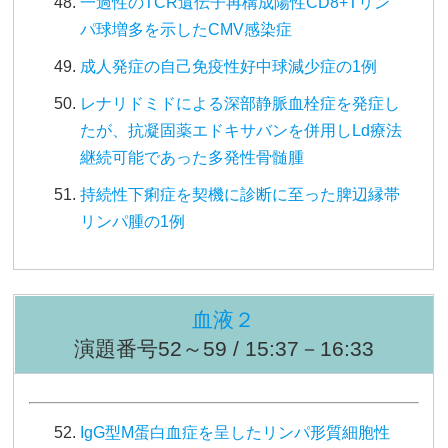
一過性のTCR遺伝子再構成陽性CD8+Tリン
パ球増多を示したCMV感染症
成人発症の自己免疫性好中球減少症の1例
レナリドミドによる深部静脈血栓症を発症し
たが、抗凝固薬エドキサバンを併用しLd療法
継続可能であった多発性骨髄腫
持続性下痢症を契機に診断に至った脾辺縁帯
リンパ腫の1例
血液２
演題番号52～59 / 15:37－16:33
IgG型M蛋白血症を呈したリンパ形質細胞性