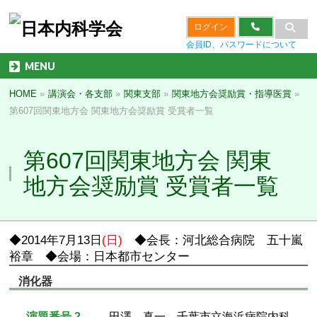
ログイン
会員ID、パスワードについて
MENU
HOME
»
講演会・各支部
»
関東支部
»
関東地方会奨励賞・指導医賞
»
第607回関東地方会 関東地方会奨励賞 受賞者一覧
第607回関東地方会 関東
地方会奨励賞 受賞者一覧
◆2014年7月13日
(日)
◆会長：河北総合病院 五十嵐
裕章 ◆会場：日本都市センター
消化器
演題番号 2
田澤 真一 千葉市立海浜病院内科