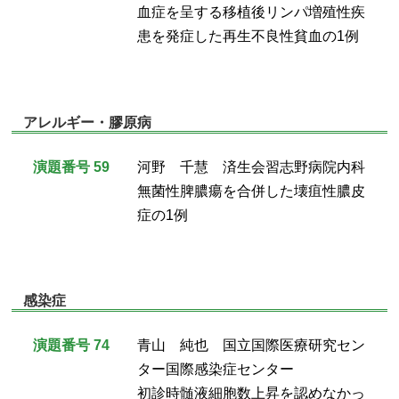
血症を呈する移植後リンパ増殖性疾
患を発症した再生不良性貧血の1例
アレルギー・膠原病
演題番号 59
河野 千慧 済生会習志野病院内科
無菌性脾膿瘍を合併した壊疽性膿皮
症の1例
感染症
演題番号 74
青山 純也 国立国際医療研究セン
ター国際感染症センター
初診時髄液細胞数上昇を認めなかっ