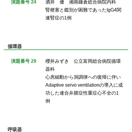
演題番号 24
酒井 優 湘南鎌倉総合病院内科
腎梗塞と鑑別が困難であったIgG4関
連腎症の1例
循環器
演題番号 29
櫻井みずき 公立富岡総合病院循環
器科
心房細動から洞調律への復帰に伴い
Adaptive servo ventilationの導入に成
功した連合弁膜症性重症心不全の1
例
呼吸器