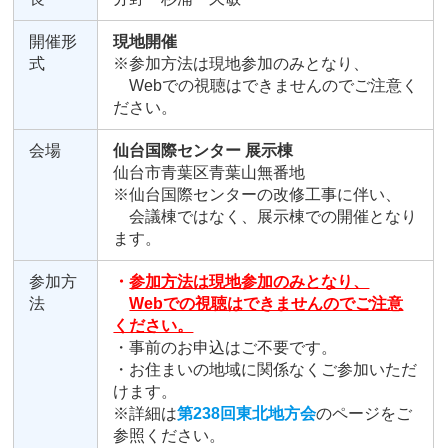
開催形
現地開催
式
※参加方法は現地参加のみとなり、
Webでの視聴はできませんのでご注意く
ださい。
会場
仙台国際センター 展示棟
仙台市青葉区青葉山無番地
※仙台国際センターの改修工事に伴い、
会議棟ではなく、展示棟での開催となり
ます。
参加方
・
参加方法は現地参加のみとなり、
法
Webでの視聴はできませんのでご注意
ください。
・事前のお申込はご不要です。
・お住まいの地域に関係なくご参加いただ
けます。
※詳細は
第238回東北地方会
のページをご
参照ください。