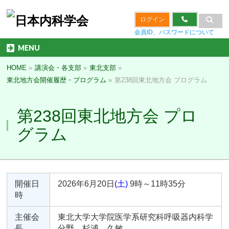
ログイン
会員ID、パスワードについて
MENU
HOME
»
講演会・各支部
»
東北支部
»
東北地方会開催履歴・プログラム
»
第238回東北地方会 プログラム
第238回東北地方会 プロ
グラム
開催日
2026年6月20日
(土)
9時～11時35分
時
主催会
東北大学大学院医学系研究科呼吸器内科学
長
分野 杉浦 久敏