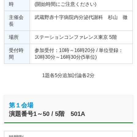
時
(開始時間にご注意ください)
主催会
武蔵野赤十字病院内分泌代謝科 杉山 徹
長
場所
ステーションコンファレンス東京 5階
受付時
参加受付：10時～16時20分 / 単位登録：
間
10時30分～16時30分(5単位)
1題各5分追加討論各2分
第１会場
演題番号1～50 / 5階 501A