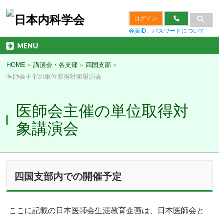
ログイン
会員ID、パスワードについて
MENU
HOME
»
講演会・各支部
»
四国支部
»
医師会主催の単位取得対象講演会
医師会主催の単位取得対
象講演会
四国支部内での開催予定
ここに記載の日本医師会生涯教育企画は、日本医師会と