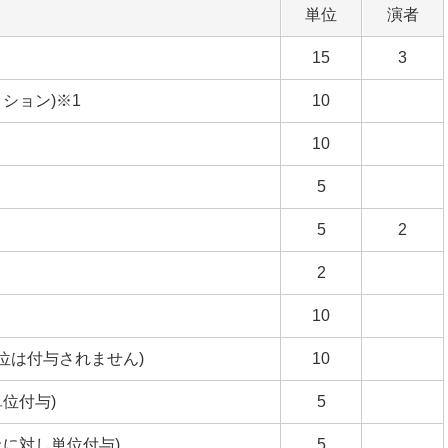
単位
演者
15
3
ション)※1
10
10
5
5
2
2
10
では単位は付与されません)
10
位付与)
5
上に対し単位付与)
5