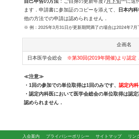
自己申告の方法
：ご自身の更新年度7
月下旬
に送
ます．申請書に参加証のコピーを添えて、
日本内科
他の方法での申請は認められません．
※ 例：2025年3月31日が更新期間満了の場合は2024年7月
企画名
日本医学会総会
※第30回(2019年開催)より認定
≪注意≫
・1回の参加での単位取得は1回のみです、
認定内科
・認定内科医において医学会総会の単位取得は認定
認められません．
入会案内
プライバシーポリシー
サイトマップ
リン