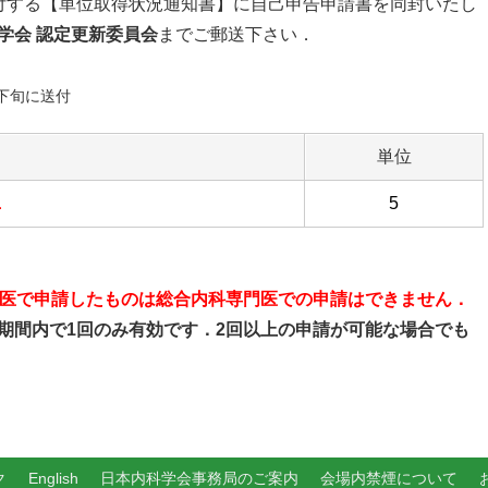
付する【単位取得状況通知書】に自己申告申請書を同封いたし
学会 認定更新委員会
までご郵送下さい．
下旬
に送付
単位
．
5
医で申請したものは総合内科専門医での申請はできません．
期間内で1回のみ有効です．2回以上の申請が可能な場合でも
ク
English
日本内科学会事務局のご案内
会場内禁煙について