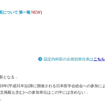
医について 第一報
NEW
）
認定内科医の企画別単位表は
こちら
更新となる．
9年(平成31年)以降に開催される日本医学会総会への参加によ
論文掲載も含む)への参加単位はこの中には含めない．
。