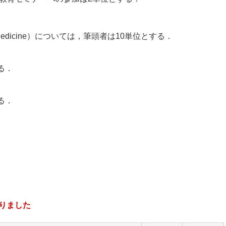
Medicine）については，筆頭者は10単位とする．
る．
る．
りました