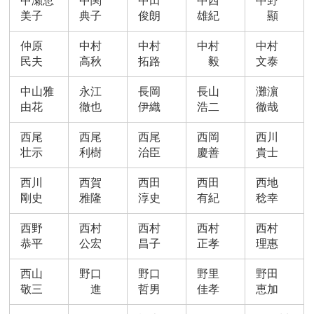
中瀬恵
中関
中田
中西
中野
美子
典子
俊朗
雄紀
顯
仲原
中村
中村
中村
中村
民夫
高秋
拓路
毅
文泰
中山雅
永江
長岡
長山
灘濵
由花
徹也
伊織
浩二
徹哉
西尾
西尾
西尾
西岡
西川
壮示
利樹
治臣
慶善
貴士
西川
西賀
西田
西田
西地
剛史
雅隆
淳史
有紀
稔幸
西野
西村
西村
西村
西村
恭平
公宏
昌子
正孝
理惠
西山
野口
野口
野里
野田
敬三
進
哲男
佳孝
恵加