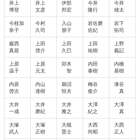
井上
井上
伊部
今井
今井
博登
文彦
邦宏
隆行
雄太
今枝加
今村
入山
岩佐磨
岩下
奈子
久司
朋子
佐紀
拓司
巖西
上田
上田
上田
上野
真規
啓介
久巳
祐樹
義記
上原
上原
卯木
内田
内橋
温子
元太
智
泰樹
基樹
内原
内山
鵜沼
梅谷
漆谷
啓次
達樹
恒夫
俊介
真
大井
大井
大井
大澤
大澤
一成
磨紀
雅之
紀之
真
大塚
大塚
大槻
大西
大西
武人
正樹
晋士
尚昭
正人