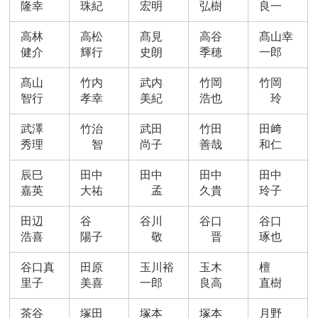
隆幸
珠紀
宏明
弘樹
良一
高林
高松
髙見
高谷
髙山幸
健介
輝行
史朗
季穂
一郎
髙山
竹内
武内
竹岡
竹岡
智行
孝幸
美紀
浩也
玲
武澤
竹治
武田
竹田
田﨑
秀理
智
尚子
善哉
和仁
辰巳
田中
田中
田中
田中
嘉英
大祐
孟
久貴
玲子
田辺
谷
谷川
谷口
谷口
浩喜
陽子
敬
晋
琢也
谷口真
田原
玉川裕
玉木
檀
里子
美喜
一郎
良高
直樹
茶谷
塚田
塚本
塚本
月野