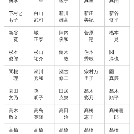
義孝
章
綾子
真里
真由
下村と
白山
新川
新庄
新谷
も子
武司
雄高
美紀
修平
新谷
城
陣内
菅原
椙本
寛
正泰
俊和
翔
晃
杉本
杉山
鈴木
住本
関
俊郎
祐介
敦
秀敏
淳也
関根
瀬川
瀬古
宗村万
園
理
秀和
修二
里子
真廉
園田
孫
田居
髙木
髙木
文乃
明子
克規
彩乃
順平
髙木
高島
髙田
髙橋
髙橋憲
敬文
英隆
治
恵子
一郎
高橋
高橋
髙橋
髙橋
髙橋