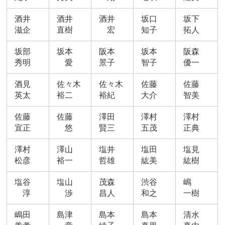
酒井
酒井
酒井
坂口
坂下
滋企
直樹
宏
知子
拓人
坂部
坂本
阪本
坂本
阪森
秀明
愛
景子
智子
優一
酒見
佐々木
佐々木
佐藤
佐藤
英太
裕二
裕紀
大介
智美
佐藤
佐藤
澤田
澤村
澤村
宜正
悠
賢三
五茂
正典
澤村
澤山
塩井
塩田
塩見
松彦
裕一
哲雄
紘美
紘樹
塩谷
塩山
茂森
渋谷
嶋
淳
渉
昌人
和之
一樹
嶋田
島津
島本
島本
清水