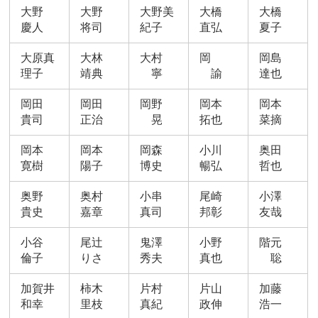
大野
大野
大野美
大橋
大橋
慶人
将司
紀子
直弘
夏子
大原真
大林
大村
岡
岡島
理子
靖典
寧
諭
達也
岡田
岡田
岡野
岡本
岡本
貴司
正治
晃
拓也
菜摘
岡本
岡本
岡森
小川
奥田
寛樹
陽子
博史
暢弘
哲也
奥野
奥村
小串
尾崎
小澤
貴史
嘉章
真司
邦彰
友哉
小谷
尾辻
鬼澤
小野
階元
倫子
りさ
秀夫
真也
聡
加賀井
柿木
片村
片山
加藤
和幸
里枝
真紀
政伸
浩一