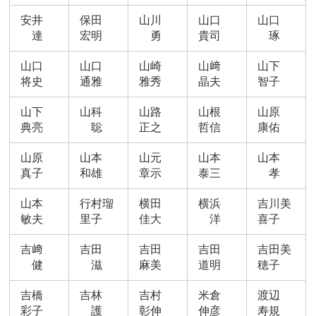
安井
保田
山川
山口
山口
達
宏明
勇
貴司
琢
山口
山口
山崎
山﨑
山下
将史
通雅
雅秀
晶夫
智子
山下
山科
山路
山根
山原
典亮
聡
正之
哲信
康佑
山原
山本
山元
山本
山本
真子
和雄
章示
泰三
孝
山本
行村瑠
横田
横浜
吉川美
敏夫
里子
佳大
洋
喜子
吉﨑
吉田
吉田
吉田
吉田美
健
滋
麻美
道明
穂子
吉橋
吉林
吉村
米倉
渡辺
彩子
護
彰伸
伸彦
寿規