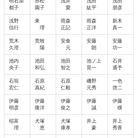
明石加
赤松
浅井
浅田
浅田
都子
園子
愛
紘平
朋彦
浅野
東
雨森
雨森
新木
信行
理
正記
正洋
真一
荒木
荒牧
安食
安藤
安藤
久澄
陽
元
朗
功一
池内
池田
池田
池ノ上
石井
央子
和弘
智之
晃一
通予
石垣
石原
石原
磯野
一色
宏仁
真紀
仁毅
元秀
啓二
伊藤
伊藤
伊藤
伊藤
伊藤
明彦
隆洋
俊之
誠
穣
稲富
犬塚
犬塚
井上
井上
理
恵
康孝
豪
秀香