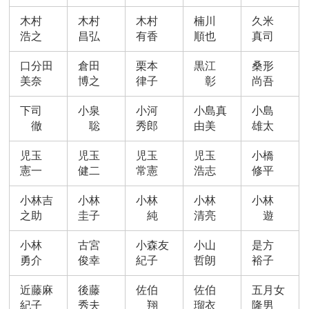
木村
木村
木村
楠川
久米
浩之
昌弘
有香
順也
真司
口分田
倉田
栗本
黒江
桑形
美奈
博之
律子
彰
尚吾
下司
小泉
小河
小島真
小島
徹
聡
秀郎
由美
雄太
児玉
児玉
児玉
児玉
小橋
憲一
健二
常憲
浩志
修平
小林吉
小林
小林
小林
小林
之助
圭子
純
清亮
遊
小林
古宮
小森友
小山
是方
勇介
俊幸
紀子
哲朗
裕子
近藤麻
後藤
佐伯
佐伯
五月女
紀子
秀夫
翔
瑠衣
隆男