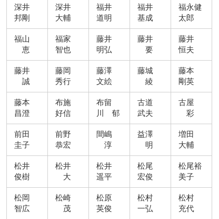
深井
深井
福井
福井
福永健
邦剛
大輔
道明
基成
太郎
福山
福家
藤井
藤井
藤井
恵
智也
明弘
要
恒夫
藤井
藤岡
藤澤
藤城
藤本
誠
秀行
文絵
綾
剛英
藤本
布施
布留
古道
古屋
昌澄
好信
川 郁
武夫
彩
前田
前野
間嶋
益澤
増田
圭子
恭宏
淳
明
大輔
松井
松井
松井
松尾
松尾裕
俊樹
大
遥平
宏俊
美子
松岡
松崎
松原
松村
松村
智広
茂
英俊
一弘
充代