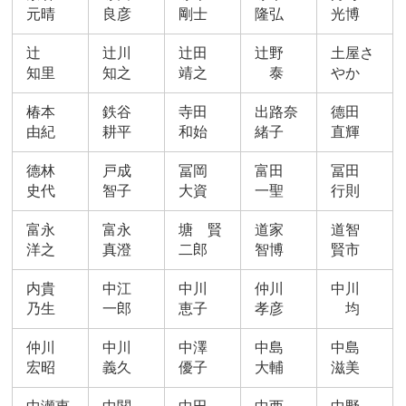
元晴
良彦
剛士
隆弘
光博
辻
辻川
辻田
辻野
土屋さ
知里
知之
靖之
泰
やか
椿本
鉄谷
寺田
出路奈
德田
由紀
耕平
和始
緒子
直輝
德林
戸成
冨岡
富田
冨田
史代
智子
大資
一聖
行則
富永
富永
塘 賢
道家
道智
洋之
真澄
二郎
智博
賢市
内貴
中江
中川
仲川
中川
乃生
一郎
恵子
孝彦
均
仲川
中川
中澤
中島
中島
宏昭
義久
優子
大輔
滋美