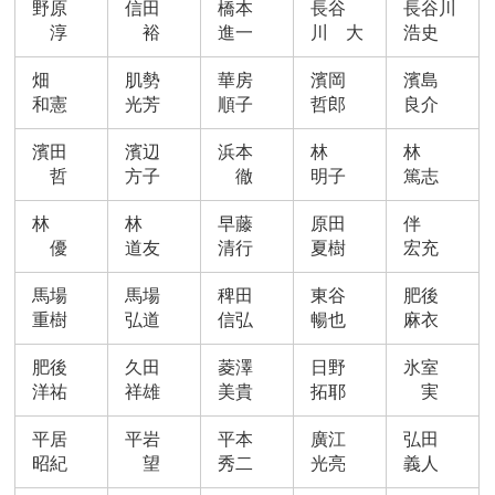
野原
信田
橋本
長谷
長谷川
淳
裕
進一
川 大
浩史
畑
肌勢
華房
濱岡
濱島
和憲
光芳
順子
哲郎
良介
濱田
濱辺
浜本
林
林
哲
方子
徹
明子
篤志
林
林
早藤
原田
伴
優
道友
清行
夏樹
宏充
馬場
馬場
稗田
東谷
肥後
重樹
弘道
信弘
暢也
麻衣
肥後
久田
菱澤
日野
氷室
洋祐
祥雄
美貴
拓耶
実
平居
平岩
平本
廣江
弘田
昭紀
望
秀二
光亮
義人