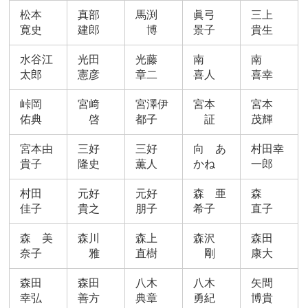
松本
真部
馬渕
眞弓
三上
寛史
建郎
博
景子
貴生
水谷江
光田
光藤
南
南
太郎
憲彦
章二
喜人
喜幸
峠岡
宮﨑
宮澤伊
宮本
宮本
佑典
啓
都子
証
茂輝
宮本由
三好
三好
向 あ
村田幸
貴子
隆史
薫人
かね
一郎
村田
元好
元好
森 亜
森
佳子
貴之
朋子
希子
直子
森 美
森川
森上
森沢
森田
奈子
雅
直樹
剛
康大
森田
森田
八木
八木
矢間
幸弘
善方
典章
勇紀
博貴