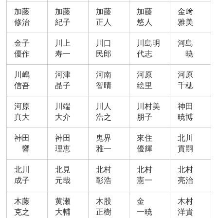
加藤
加藤
加藤
加藤
金﨑
修治
紀子
正人
悠人
雅美
金子
川上
川口
川島明
河島
優作
寿一
民郎
代志
暁
川嶋
河津
河南
河原
河原
信吾
晶子
智晴
絵里
千穂
河原
川端
川人
川村美
神田
真大
大介
浩之
朋子
暁博
神田
神田
鬼界
來住
北川
響
理恵
雅一
優輝
貢嗣
北川
北見
北村
北村
北村
成子
元哉
彰浩
憲一
亮治
木藤
黄瀬
木股
金
木村
克之
大輔
正樹
一暁
洋貴