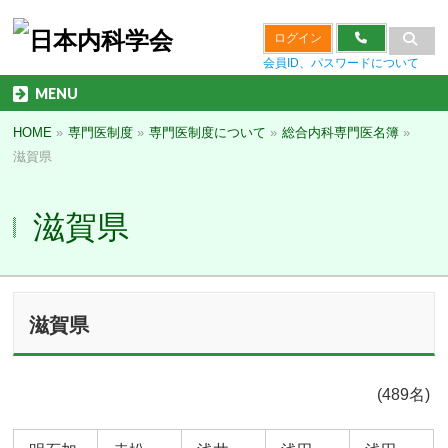
ログイン
会員ID、パスワードについて
MENU
HOME
»
専門医制度
»
専門医制度について
»
総合内科専門医名簿
»
滋賀県
滋賀県
滋賀県
(489名)