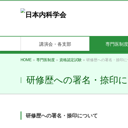
講演会・各支部
専門医制
HOME
»
専門医制度
»
資格認定試験
»
研修歴への署名・捺印に
研修歴への署名・捺印
研修歴への署名・捺印について