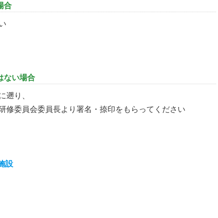
場合
い
はない場合
に遡り、
研修委員会委員長より署名・捺印をもらってください
施設