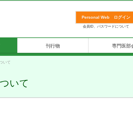
Personal Web
ログイン
会員ID、パスワードについて
度
刊行物
専門医部
ついて
について