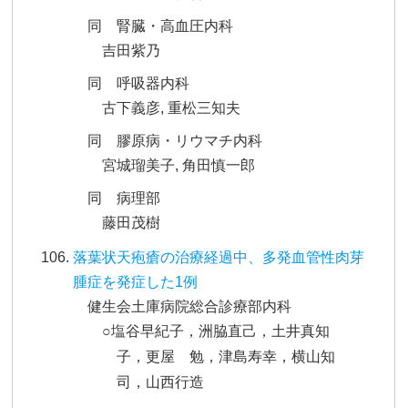
同 腎臓・高血圧内科
吉田紫乃
同 呼吸器内科
古下義彦, 重松三知夫
同 膠原病・リウマチ内科
宮城瑠美子, 角田慎一郎
同 病理部
藤田茂樹
落葉状天疱瘡の治療経過中、多発血管性肉芽
腫症を発症した1例
健生会土庫病院総合診療部内科
○塩谷早紀子，洲脇直己，土井真知
子，更屋 勉，津島寿幸，横山知
司，山西行造