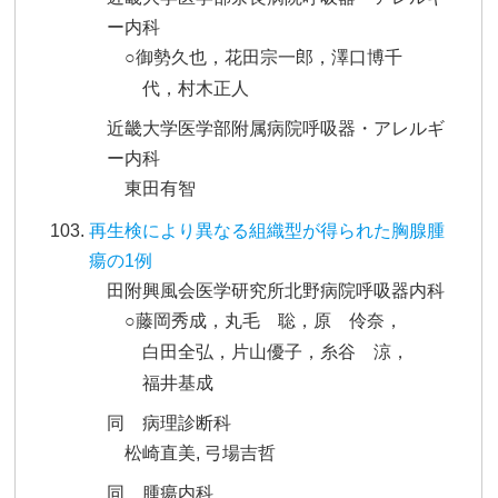
ー内科
○御勢久也，花田宗一郎，澤口博千
代，村木正人
近畿大学医学部附属病院呼吸器・アレルギ
ー内科
東田有智
再生検により異なる組織型が得られた胸腺腫
瘍の1例
田附興風会医学研究所北野病院呼吸器内科
○藤岡秀成，丸毛 聡，原 伶奈，
白田全弘，片山優子，糸谷 涼，
福井基成
同 病理診断科
松崎直美, 弓場吉哲
同 腫瘍内科