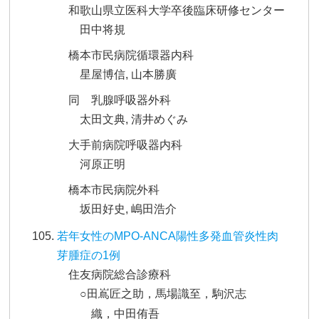
和歌山県立医科大学卒後臨床研修センター
田中将規
橋本市民病院循環器内科
星屋博信, 山本勝廣
同 乳腺呼吸器外科
太田文典, 清井めぐみ
大手前病院呼吸器内科
河原正明
橋本市民病院外科
坂田好史, 嶋田浩介
若年女性のMPO-ANCA陽性多発血管炎性肉
芽腫症の1例
住友病院総合診療科
○田嶌匠之助，馬場識至，駒沢志
織，中田侑吾