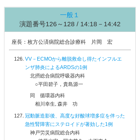
一般１
演題番号126～128 / 14:18－14:42
座長：枚方公済病院総合診療科 片岡 宏
VV－ECMOから離脱救命し得たインフルエ
ンザ肺炎によるARDSの1例
北摂総合病院呼吸器内科
○平田碧子，貴島源一
同 循環器内科
相川幸生, 森井 功
冠動脈造影後、高度な好酸球増多症を伴った
急性腎障害にステロイドが著効した1例
神戸労災病院総合内科