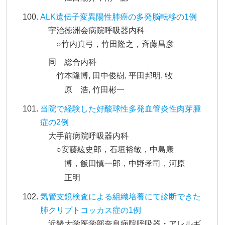
ALK遺伝子変異陽性肺癌の多発脳転移の1例
宇治徳洲会病院呼吸器内科
○竹内真弓，竹田隆之，斉藤昌彦
同 総合内科
竹本隆博, 田中俊樹, 平田邦明, 牧
原 浩, 竹田彬一
当院で経験した好酸球性多発血管炎性肉芽腫
症の2例
大手前病院呼吸器内科
○安藤紘史郎，石垣裕敏，中島康
博，飯田慎一郎，中野孝司，河原
正明
気管支鏡検査による組織培養にて診断できた
肺クリプトコッカス症の1例
近畿大学医学部奈良病院呼吸器・アレルギ