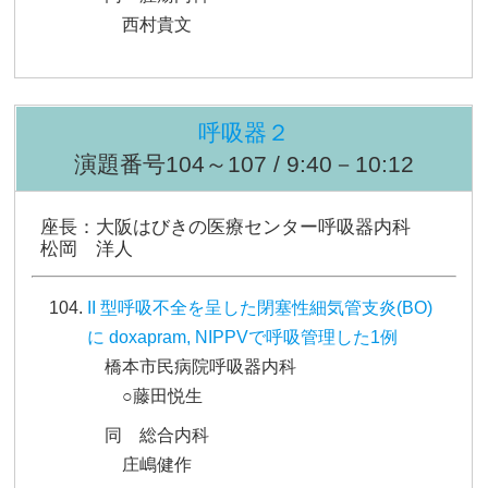
西村貴文
呼吸器２
演題番号104～107 / 9:40－10:12
座長：大阪はびきの医療センター呼吸器内科
松岡 洋人
II 型呼吸不全を呈した閉塞性細気管支炎(BO)
に doxapram, NIPPVで呼吸管理した1例
橋本市民病院呼吸器内科
○藤田悦生
同 総合内科
庄嶋健作