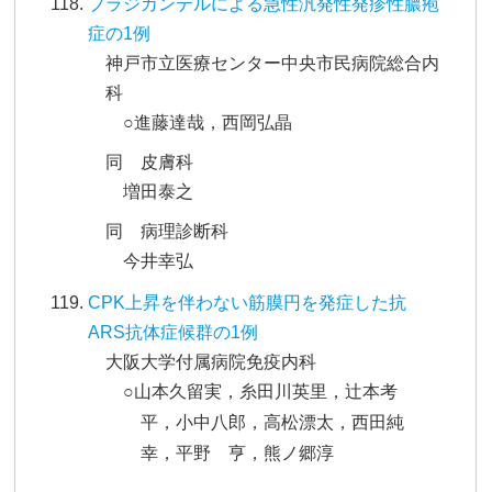
プラジカンテルによる急性汎発性発疹性膿疱
症の1例
神戸市立医療センター中央市民病院総合内
科
○進藤達哉，西岡弘晶
同 皮膚科
増田泰之
同 病理診断科
今井幸弘
CPK上昇を伴わない筋膜円を発症した抗
ARS抗体症候群の1例
大阪大学付属病院免疫内科
○山本久留実，糸田川英里，辻本考
平，小中八郎，高松漂太，西田純
幸，平野 亨，熊ノ郷淳