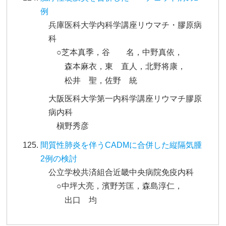
例
兵庫医科大学内科学講座リウマチ・膠原病
科
○芝本真季，谷 名，中野真依，
森本麻衣，東 直人，北野将康，
松井 聖，佐野 統
大阪医科大学第一内科学講座リウマチ膠原
病内科
槇野秀彦
間質性肺炎を伴うCADMに合併した縦隔気腫
2例の検討
公立学校共済組合近畿中央病院免疫内科
○中坪大亮，濱野芳匡，森島淳仁，
出口 均