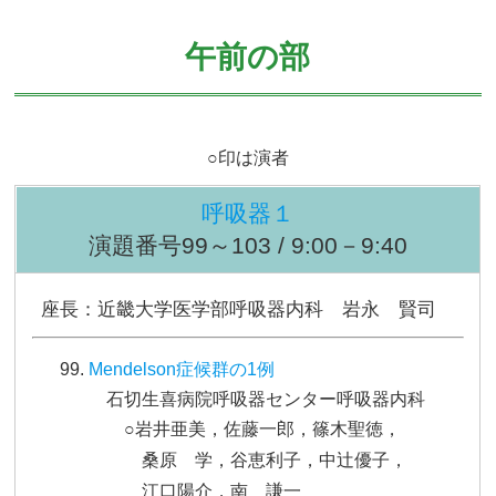
午前の部
○印は演者
呼吸器１
演題番号99～103 / 9:00－9:40
座長：近畿大学医学部呼吸器内科 岩永 賢司
Mendelson症候群の1例
石切生喜病院呼吸器センター呼吸器内科
○岩井亜美，佐藤一郎，篠木聖徳，
桑原 学，谷恵利子，中辻優子，
江口陽介，南 謙一