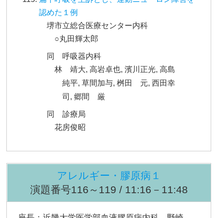
認めた１例
堺市立総合医療センター内科
○丸田輝太郎
同 呼吸器内科
林 靖大, 高岩卓也, 濱川正光, 高島
純平, 草間加与, 桝田 元, 西田幸
司, 郷間 厳
同 診療局
花房俊昭
アレルギー・膠原病１
演題番号116～119 / 11:16－11:48
座長：近畿大学医学部血液膠原病内科 野崎