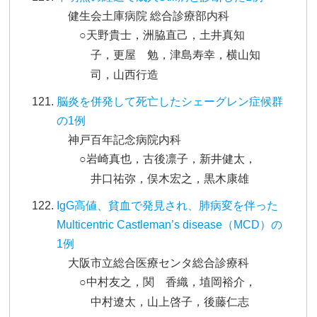
健生会土庫病院 総合診療部内科
○天野貴士，洲脇直己，土井真知
子，更屋 勉，津島寿幸，横山知
司，山西行造
脳炎を併発して死亡したシェーグレン症候群
の1例
神戸百年記念病院内科
○岩崎真也，古後凛子，新井健太，
井口祐弥，俣木宏之，黒木康雄
IgG高値、貧血で発見され、肺病変を伴った
Multicentric Castleman’s disease（MCD）の
1例
大阪市立総合医療センタ総合診療科
○中村友之，関 香織，埴岡裕介，
中村遼太，山上啓子，後藤仁志