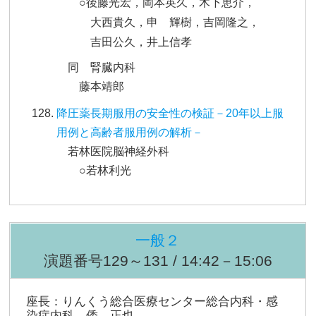
○後藤光宏，岡本英久，木下恵介，
大西貴久，申 輝樹，吉岡隆之，
吉田公久，井上信孝
同 腎臓内科
藤本靖郎
降圧薬長期服用の安全性の検証－20年以上服
用例と高齢者服用例の解析－
若林医院脳神経外科
○若林利光
一般２
演題番号129～131 / 14:42－15:06
座長：りんくう総合医療センター総合内科・感
染症内科 倭 正也