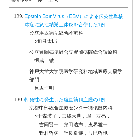
Epstein-Barr Virus（EBV）による伝染性単核
球症に急性精巣上体炎を合併した1例
公立浜坂病院総合診療科
○迫健太郎
公立豊岡病院組合立豊岡病院総合診療科
恒成 徹
神戸大学大学院医学研究科地域医療支援学
部門
見坂恒明
特発性に発生した腹直筋鞘血腫の1例
京都中部総合医療センター循環器内科
○千森瑛子，宮脇大典，堀 友亮，
吉岡賢一，窪田浩志，鬼界雅一，
野村哲矢，計良夏哉，辰巳哲也