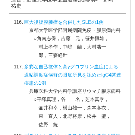
祐史
巨大後腹膜腫瘤を合併したSLEの1例
京都大学医学部附属病院免疫・膠原病内科
○角南志保，吉藤 元，笹井恒雄，
村上孝作，中嶋 蘭，大村浩一
郎，三森経世
多彩な自己抗体と高γグロブリン血症による
過粘調度症候群の眼底所見を認めたIgG4関連
疾患の1例
兵庫医科大学内科学講座リウマチ膠原病科
○平塚真理，谷 名，芝本真季，
壷井和幸，横山雄一，森本麻衣，
東 直人，北野将康，松井 聖，
佐野 統