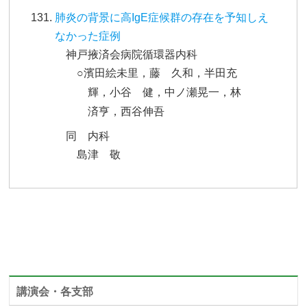
肺炎の背景に高IgE症候群の存在を予知しえ
なかった症例
神戸掖済会病院循環器内科
○濱田絵未里，藤 久和，半田充
輝，小谷 健，中ノ瀬晃一，林
済亨，西谷伸吾
同 内科
島津 敬
講演会・各支部