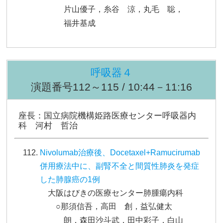
片山優子，糸谷 涼，丸毛 聡，
福井基成
呼吸器４
演題番号112～115 / 10:44－11:16
座長：国立病院機構姫路医療センター呼吸器内
科 河村 哲治
Nivolumab治療後、Docetaxel+Ramucirumab
併用療法中に、副腎不全と間質性肺炎を発症
した肺腺癌の1例
大阪はびきの医療センター肺腫瘍内科
○那須信吾，高田 創，益弘健太
朗，森田沙斗武，田中彩子，白山