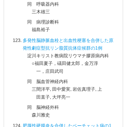
同 呼吸器内科
三木雄三
同 病理診断科
福島裕子
多発性脳静脈血栓と出血性梗塞を合併した原
発性劇症型抗リン脂質抗体症候群の1例
淀川キリスト教病院リウマチ膠原病内科
○福田夏子，礒田健太郎，金万淳
一，庄田武司
同 脳血管神経内科
三間洋平, 田中愛実, 岩佐真理子, 上
田直子, 大坪亮一
同 脳神経外科
森川雅史
肥厚性硬膜炎を合併したベーチェット病の1