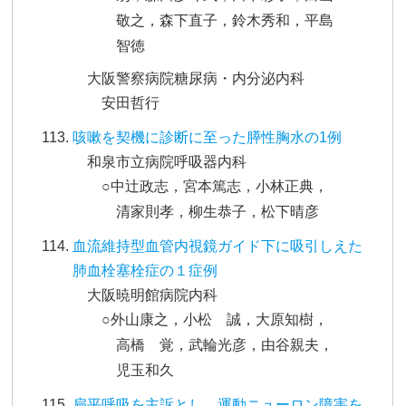
敬之，森下直子，鈴木秀和，平島
智徳
大阪警察病院糖尿病・内分泌内科
安田哲行
咳嗽を契機に診断に至った膵性胸水の1例
和泉市立病院呼吸器内科
○中辻政志，宮本篤志，小林正典，
清家則孝，柳生恭子，松下晴彦
血流維持型血管内視鏡ガイド下に吸引しえた
肺血栓塞栓症の１症例
大阪暁明館病院内科
○外山康之，小松 誠，大原知樹，
高橋 覚，武輪光彦，由谷親夫，
児玉和久
扁平呼吸を主訴とし、運動ニューロン障害を