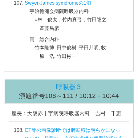
Swyer-James symdromeの1例
宇治徳洲会病院呼吸器内科
○林 俊太，竹内真弓，竹田隆之，
斉藤昌彦
同 総合内科
竹本隆博, 田中俊樹, 平田邦明, 牧
原 浩, 竹田彬一
呼吸器３
演題番号108～111 / 10:12－10:44
座長：大阪赤十字病院呼吸器内科 吉村 千恵
CT等の画像診断では肺転移は明らかになっ