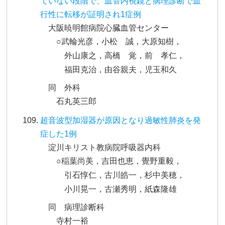
ていない段階で、血管内視鏡と病理診断で血
行性に転移が証明され1症例
大阪暁明館病院心臓血管センター
○武輪光彦，小松 誠，大原知樹，
外山康之，高橋 覚，前 孝仁，
福田克治，由谷親夫，児玉和久
同 外科
石丸英三郎
超音波型加湿器が原因となり過敏性肺炎を発
症した1例
淀川キリスト教病院呼吸器内科
○稲葉尚美，吉田也恵，覺野重毅，
引石惇仁，古川皓一，杉中美穂，
小川晃一，古瀬秀明，紙森隆雄
同 病理診断科
寺村一裕