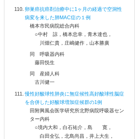
卵巣癌抗癌剤治療中に1ヶ月の経過で空洞性
病変を来した肺MAC症の１例
橋本市民病院総合内科
○中村 諒，橋本忠幸，青木達也，
川畑仁貴，庄嶋健作，山本勝廣
同 呼吸器内科
藤田悦生
同 産婦人科
古川健一
慢性好酸球性肺炎に無症候性高好酸球性脳症
を合併した好酸球増加症候群の1例
田附興風会医学研究所北野病院呼吸器セン
ター内科
○境内大和，白石祐介，島 寛，
白田全弘，北島尚昌，井上大生，