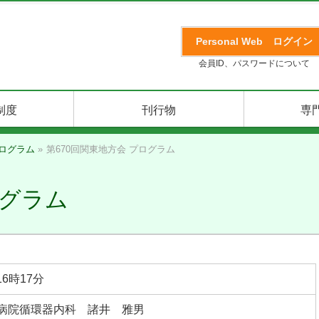
Personal Web
ログイン
会員ID、パスワードについて
制度
刊行物
専
ログラム
»
第670回関東地方会 プログラム
ログラム
16時17分
病院循環器内科 諸井 雅男