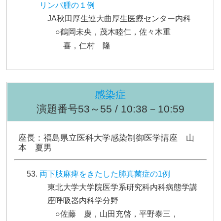
リンパ腫の１例
JA秋田厚生連大曲厚生医療センター内科
○鶴岡未央，茂木睦仁，佐々木重
喜，仁村 隆
感染症
演題番号53～55 / 10:38－10:59
座長：福島県立医科大学感染制御医学講座 山
本 夏男
両下肢麻痺をきたした肺真菌症の1例
東北大学大学院医学系研究科内科病態学講
座呼吸器内科学分野
○佐藤 慶，山田充啓，平野泰三，