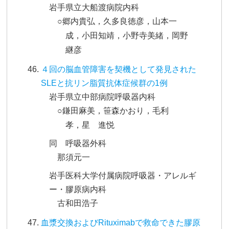
岩手県立大船渡病院内科
○郷内貴弘，久多良徳彦，山本一
成，小田知靖，小野寺美緒，岡野
継彦
４回の脳血管障害を契機として発見された
SLEと抗リン脂質抗体症候群の1例
岩手県立中部病院呼吸器内科
○鎌田麻美，笹森かおり，毛利
孝，星 進悦
同 呼吸器外科
那須元一
岩手医科大学付属病院呼吸器・アレルギ
ー・膠原病内科
古和田浩子
血漿交換およびRituximabで救命できた膠原