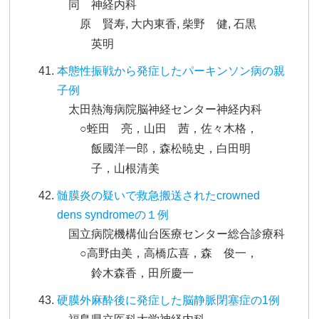
同 神経内科
原 賢寿, 大内東香, 柴野 健, 石黒
英明
本態性振戦から発症したパーキンソン病の親
子例
太田熱海病院脳神経センター神経内科
○蛭田 亮，山田 茜，佐々木格，
飯國洋一郎，森松暁史，白田明
子，山根清美
髄膜炎の疑いで救急搬送されたcrowned
dens syndromeの１例
国立病院機構仙台医療センター総合診療科
○高野由美，高橋広喜，森 俊一，
鈴木森香，田所慶一
硬膜外麻酔後に発症した脳静脈閉塞症の1例