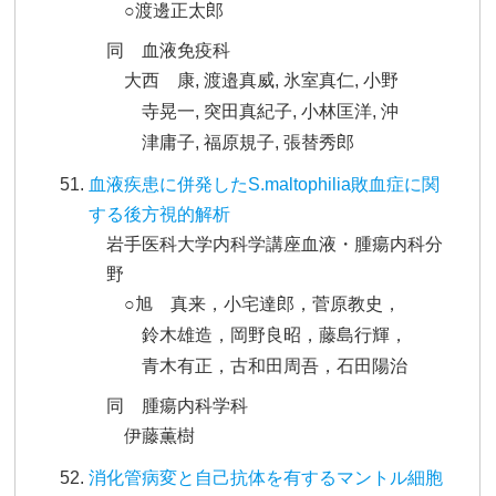
○渡邊正太郎
同 血液免疫科
大西 康, 渡邉真威, 氷室真仁, 小野
寺晃一, 突田真紀子, 小林匡洋, 沖
津庸子, 福原規子, 張替秀郎
血液疾患に併発したS.maltophilia敗血症に関
する後方視的解析
岩手医科大学内科学講座血液・腫瘍内科分
野
○旭 真来，小宅達郎，菅原教史，
鈴木雄造，岡野良昭，藤島行輝，
青木有正，古和田周吾，石田陽治
同 腫瘍内科学科
伊藤薫樹
消化管病変と自己抗体を有するマントル細胞