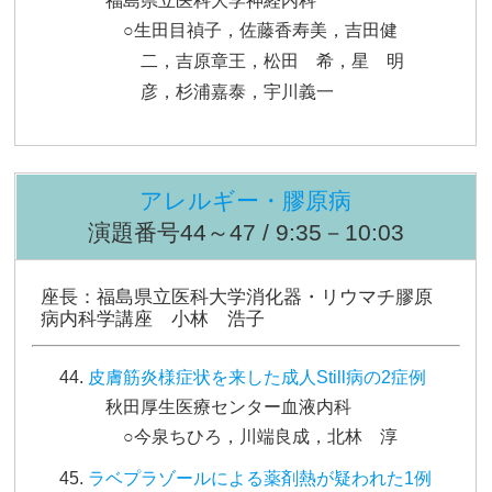
福島県立医科大学神経内科
○生田目禎子，佐藤香寿美，吉田健
二，吉原章王，松田 希，星 明
彦，杉浦嘉泰，宇川義一
アレルギー・膠原病
演題番号44～47 / 9:35－10:03
座長：福島県立医科大学消化器・リウマチ膠原
病内科学講座 小林 浩子
皮膚筋炎様症状を来した成人Still病の2症例
秋田厚生医療センター血液内科
○今泉ちひろ，川端良成，北林 淳
ラベプラゾールによる薬剤熱が疑われた1例