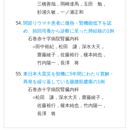
三橋善哉，岡崎達馬，玉田 勉，
杉浦久敏，一ノ瀬正和
関節リウマチ患者に微熱・腎機能低下を認
め、頻回培養から診断に至った肺結核の1例
石巻赤十字病院腎臓内科
○田中裕紀，松田 謙，深水大天，
齋藤綾子，佐藤裕行，榎本純也，
竹内陽一，長澤 将
東日本大震災を契機に5年間にわたり寛解・
再発を繰り返している腸腰筋膿瘍の1例
石巻赤十字病院腎臓内科
○松田 謙，深水大天，齋藤綾子，
佐藤裕行，榎本純也，竹内陽一，
長澤 将