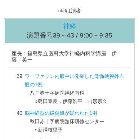
○印は演者
神経
演題番号39～43 / 9:00－9:35
座長：福島県立医科大学神経内科学講座 伊
藤 英一
ワーファリン内服中に発症した脊髄硬膜外血
腫の1例
八戸赤十字病院神経内科
○島田泰良，伊藤浩平，山形宗久
脳神経型の破傷風が疑われた1例
秋田赤十字病院臨床研修センター
○新澤枝里子