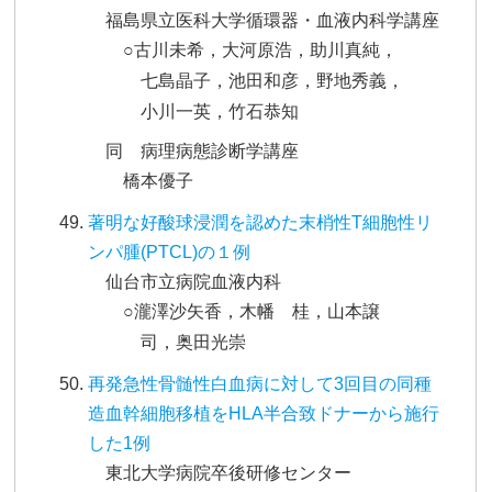
福島県立医科大学循環器・血液内科学講座
○古川未希，大河原浩，助川真純，
七島晶子，池田和彦，野地秀義，
小川一英，竹石恭知
同 病理病態診断学講座
橋本優子
著明な好酸球浸潤を認めた末梢性T細胞性リ
ンパ腫(PTCL)の１例
仙台市立病院血液内科
○瀧澤沙矢香，木幡 桂，山本譲
司，奥田光崇
再発急性骨髄性白血病に対して3回目の同種
造血幹細胞移植をHLA半合致ドナーから施行
した1例
東北大学病院卒後研修センター