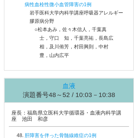
病性血栓性微小血管障害の1例
岩手医科大学内科学講座呼吸器アレルギー
膠原病分野
○松本あみ，佐々木信人，千葉真
士，守口 知，千葉亮祐，長島広
相，及川侑芳，村田興則，中村
豊，山内広平
血液
演題番号48～52 / 10:03－10:38
座長：福島県立医科大学循環器・血液内科学講
座 池田 和彦
肝障害を伴った骨髄線維症の1例