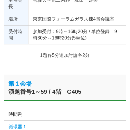
主催会
杏林大学第二内科 坂田 好美
長
場所
東京国際フォーラムガラス棟4階会議室
受付時
参加受付：9時～16時20分 / 単位登録：9
間
時30分～16時20分(5単位)
1題各5分追加討論各2分
第１会場
演題番号1～59 / 4階 G405
時間割
循環器１