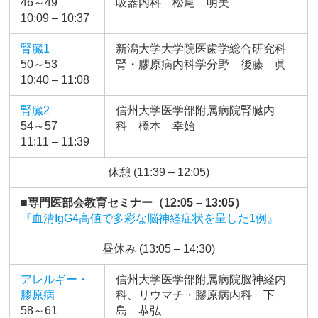
46～49
吸器内科 松尾 明美
10:09 – 10:37
腎臓1
新潟大学大学院医歯学総合研究科
50～53
腎・膠原病内科学分野 後藤 眞
10:40 – 11:08
腎臓2
信州大学医学部附属病院腎臓内
54～57
科 橋本 幸始
11:11 – 11:39
休憩 (11:39 – 12:05)
■専門医部会教育セミナー（12:05 – 13:05）
『血清IgG4高値で多彩な脳神経症状を呈した1例』
昼休み (13:05 – 14:30)
アレルギー・
信州大学医学部附属病院脳神経内
膠原病
科、リウマチ・膠原病内科 下
58～61
島 恭弘