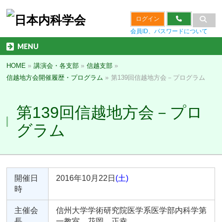
ログイン
会員ID、パスワードについて
MENU
HOME
»
講演会・各支部
»
信越支部
»
信越地方会開催履歴・プログラム
»
第139回信越地方会－プログラム
第139回信越地方会－プロ
グラム
開催日
2016年10月22日
(土)
時
主催会
信州大学学術研究院医学系医学部内科学第
長
一教室 花岡 正幸