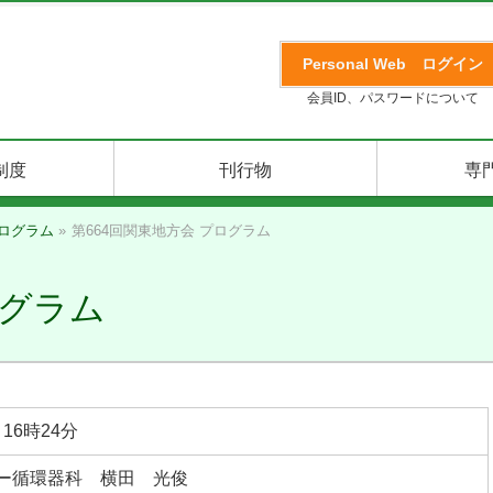
Personal Web
ログイン
会員ID、パスワードについて
制度
刊行物
専
ログラム
»
第664回関東地方会 プログラム
ログラム
16時24分
ー循環器科 横田 光俊