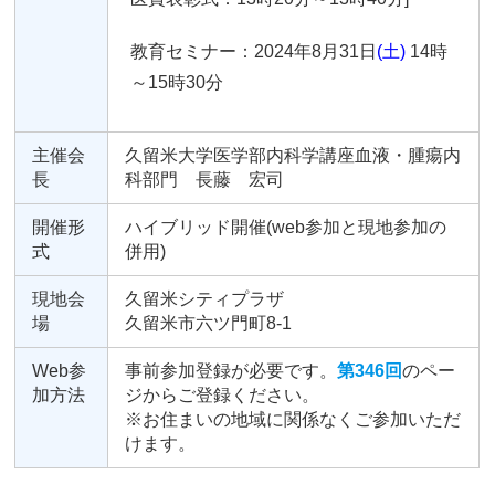
教育セミナー：2024年8月31日
(土)
14時
～15時30分
主催会
久留米大学医学部内科学講座血液・腫瘍内
長
科部門 長藤 宏司
開催形
ハイブリッド開催(web参加と現地参加の
式
併用)
現地会
久留米シティプラザ
場
久留米市六ツ門町8-1
Web参
事前参加登録が必要です。
第346回
のペー
加方法
ジからご登録ください。
※お住まいの地域に関係なくご参加いただ
けます。