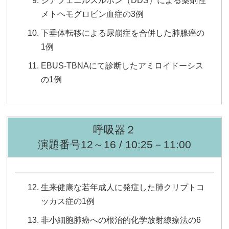
ジアフェニルスルホン（DDS）による薬剤性
メトヘモグロビン血症の3例
下垂体転移による尿崩症を合併した肺腺癌の
1例
EBUS-TBNAにて診断したアミロイドーシス
の1例
呼吸器２
演題番号12～16 / 10:25－11:00
生来健康な若年成人に発症した肺クリプトコ
ッカス症の1例
非小細胞肺癌への根治的化学放射線療法の6