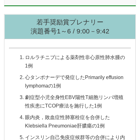
若手奨励賞プレナリー
演題番号1～6 / 9:00－9:42
ロルラチニブによる薬剤性非心原性肺水腫の
1例
心タンポナーデで発症したPrimarily effusion
lymphomaの1例
劇症型小児全身性EBV陽性T細胞リンパ増殖
性疾患にTCOP療法を施行した1例
眼内炎，敗血症性肺塞栓症を合併した
Klebsiella Pneumoniae肝膿瘍の1例
インスリン自己免疫症候群等の合併により内