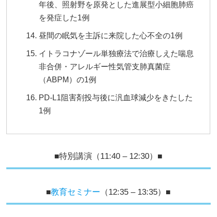
年後、照射野を原発とした進展型小細胞肺癌
を発症した1例
昼間の眠気を主訴に来院した心不全の1例
イトラコナゾール単独療法で治療しえた喘息
非合併・アレルギー性気管支肺真菌症
（ABPM）の1例
PD-L1阻害剤投与後に汎血球減少をきたした
1例
■特別講演（11:40 – 12:30）■
■
教育セミナー
（12:35 – 13:35）■