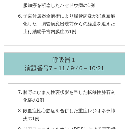
服加療を断念したバセドウ病の1例
子宮付属器全摘術により腸管病変が消退瘢痕
化した、腸管病変出現前からの経過を追えた
上行結腸子宮内膜症の1例
呼吸器１
演題番号7～11 / 9:46－10:21
肺野にびまん性斑状影を呈した転移性肺石灰
化症の1例
敗血症性心筋症を合併した重症レジオネラ肺
炎の1例