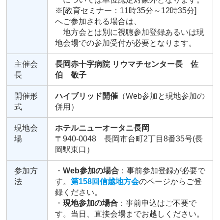
※[教育セミナー：11時35分～12時35分]
へご参加される場合は、
地方会とは別に視聴参加登録あるいは現
地会場での参加受付が必要となります。
主催会
長岡赤十字病院 リウマチセンター長 佐
長
伯 敬子
開催形
ハイブリッド開催
（Web参加と現地参加の
式
併用）
現地会
ホテルニューオータニ長岡
場
〒940-0048 長岡市台町2丁目8番35号(長
岡駅東口）
参加方
・
Web参加の場合
：事前参加登録が必要で
法
す。
第158回信越地方会
のページからご登
録ください。
・
現地参加の場合
：事前申込はご不要で
す。当日、直接会場までお越しください。