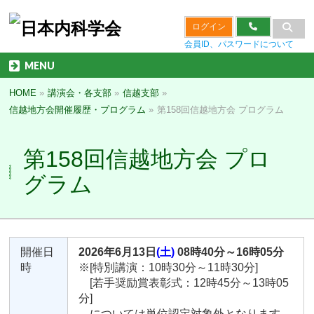
ログイン
会員ID、パスワードについて
MENU
HOME
»
講演会・各支部
»
信越支部
»
信越地方会開催履歴・プログラム
»
第158回信越地方会 プログラム
第158回信越地方会 プロ
グラム
開催日
2026年6月13日
(土)
08時40分～16時05分
時
※[特別講演：10時30分～11時30分]
[若手奨励賞表彰式：12時45分～13時05
分]
については単位認定対象外となります。