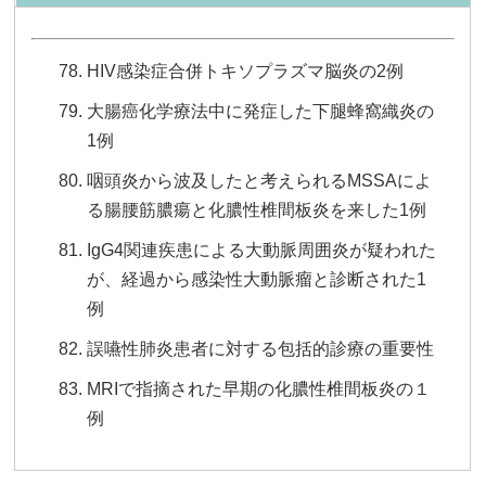
HIV感染症合併トキソプラズマ脳炎の2例
大腸癌化学療法中に発症した下腿蜂窩織炎の
1例
咽頭炎から波及したと考えられるMSSAによ
る腸腰筋膿瘍と化膿性椎間板炎を来した1例
IgG4関連疾患による大動脈周囲炎が疑われた
が、経過から感染性大動脈瘤と診断された1
例
誤嚥性肺炎患者に対する包括的診療の重要性
MRIで指摘された早期の化膿性椎間板炎の１
例