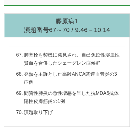
膠原病1
演題番号67～70 / 9:46－10:14
肺塞栓を契機に発見され、自己免疫性溶血性
貧血を合併したシェーグレン症候群
発熱を主訴とした高齢ANCA関連血管炎の3
症例
間質性肺炎の急性増悪を呈した抗MDA5抗体
陽性皮膚筋炎の1例
演題取り下げ