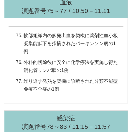
血液
演題番号75～77 / 10:50－11:11
軟部組織内の多発出血を契機に薬剤性血小板
凝集能低下を指摘されたパーキンソン病の1
例
外科的切除後に安全に化学療法を実施し得た
消化管リンパ腫の1例
繰り返す発熱を契機に診断された分類不能型
免疫不全症の1例
感染症
演題番号78～83 / 11:15－11:57