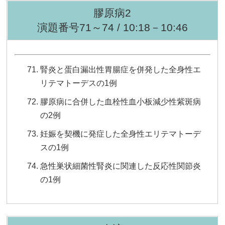
膠原病2
演題番号71～74 / 10:18－10:46
腎炎と蛋白漏出性胃腸症を併発した全身性エ
リテマトーデスの1例
膠原病に合併した血栓性血小板減少性紫斑病
の2例
妊娠を契機に発症した全身性エリテマトーデ
スの1例
急性巣状細菌性腎炎に関連した反応性関節炎
の1例