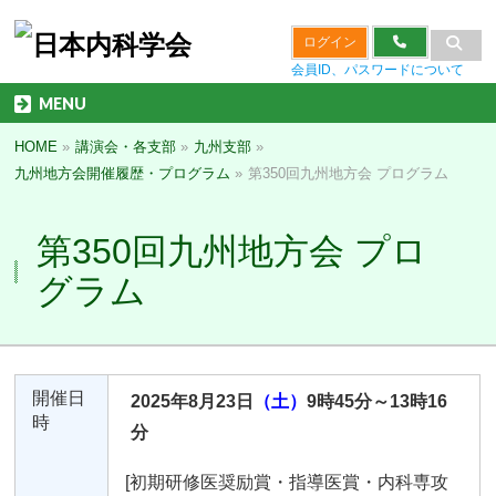
ログイン
会員ID、パスワードについて
MENU
HOME
»
講演会・各支部
»
九州支部
»
九州地方会開催履歴・プログラム
»
第350回九州地方会 プログラム
第350回九州地方会 プロ
グラム
開催日
2025年8月23日
（土）
9時45分～13時16
時
分
[初期研修医奨励賞・指導医賞・内科専攻