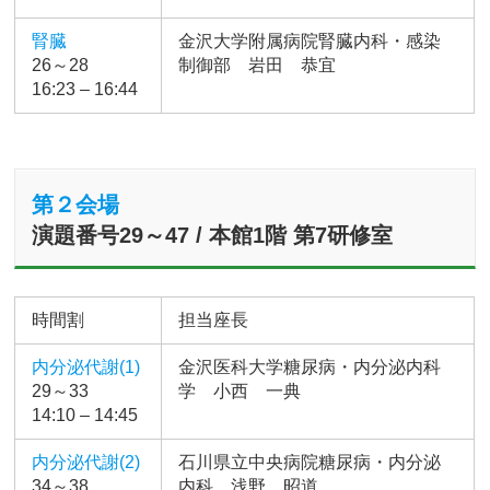
腎臓
金沢大学附属病院腎臓内科・感染
26～28
制御部 岩田 恭宜
16:23 – 16:44
第２会場
演題番号29～47 / 本館1階 第7研修室
時間割
担当座長
内分泌代謝(1)
金沢医科大学糖尿病・内分泌内科
29～33
学 小西 一典
14:10 – 14:45
内分泌代謝(2)
石川県立中央病院糖尿病・内分泌
34～38
内科 浅野 昭道