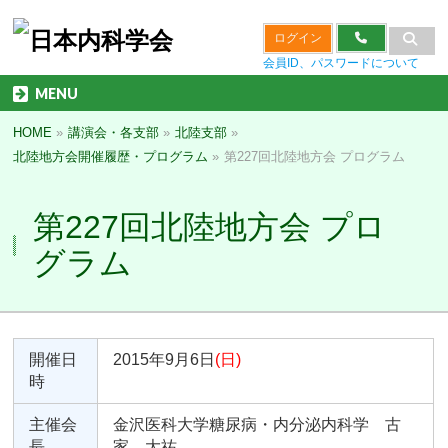
ログイン
会員ID、パスワードについて
MENU
HOME
»
講演会・各支部
»
北陸支部
»
北陸地方会開催履歴・プログラム
»
第227回北陸地方会 プログラム
第227回北陸地方会 プロ
グラム
開催日
2015年9月6日
(日)
時
主催会
金沢医科大学糖尿病・内分泌内科学 古
長
家 大祐