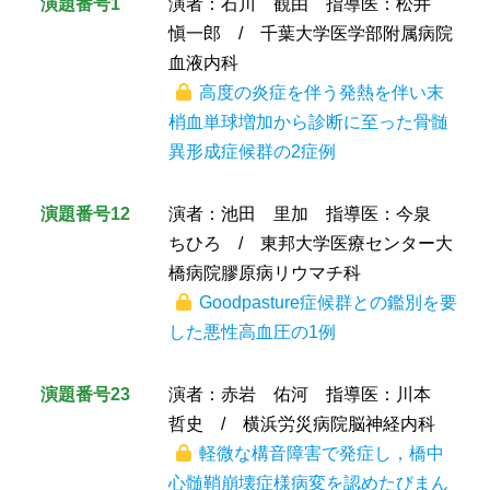
演題番号1
演者：石川 観由 指導医：松井
愼一郎 / 千葉大学医学部附属病院
血液内科
高度の炎症を伴う発熱を伴い末
梢血単球増加から診断に至った骨髄
異形成症候群の2症例
演題番号12
演者：池田 里加 指導医：今泉
ちひろ / 東邦大学医療センター大
橋病院膠原病リウマチ科
Goodpasture症候群との鑑別を要
した悪性高血圧の1例
演題番号23
演者：赤岩 佑河 指導医：川本
哲史 / 横浜労災病院脳神経内科
軽微な構音障害で発症し，橋中
心髄鞘崩壊症様病変を認めたびまん