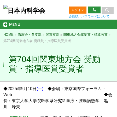
ログイン
会員ID、パスワードについて
MENU
HOME
»
講演会・各支部
»
関東支部
»
関東地方会奨励賞・指導医賞
»
第704回関東地方会 奨励賞・指導医賞受賞者
第704回関東地方会 奨励
賞・指導医賞受賞者
◆2025年5
月10
日
(土)
◆会場：東京国際フォーラム・
Web
◆会
長：東京大学大学院医学系研究科血液・腫瘍病態学 黒
川 峰夫