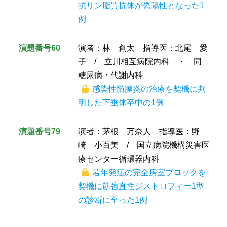
抗リン脂質抗体が偽陽性となった1
例
演題番号60
演者：林 創太 指導医：北尾 愛
子 / 立川相互病院内科 ・ 同
糖尿病・代謝内科
感染性髄膜炎の治療を契機に判
明した下垂体卒中の1例
演題番号79
演者：茅根 万奈人 指導医：野
崎 小百美 / 国立病院機構災害医
療センター循環器内科
若年発症の完全房室ブロックを
契機に筋強直性ジストロフィー1型
の診断に至った1例