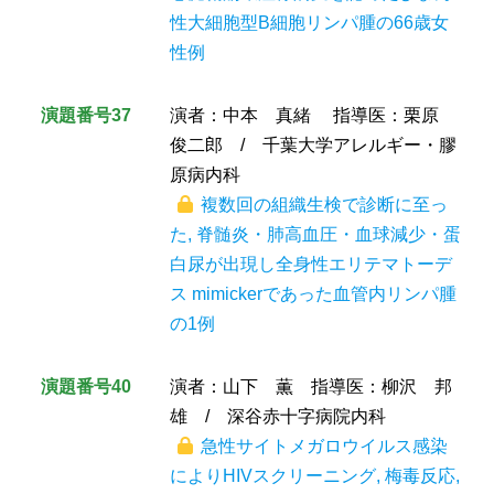
性大細胞型B細胞リンパ腫の66歳女
性例
演題番号37
演者：中本 真緒 指導医：栗原
俊二郎 / 千葉大学アレルギー・膠
原病内科
複数回の組織生検で診断に至っ
た, 脊髄炎・肺高血圧・血球減少・蛋
白尿が出現し全身性エリテマトーデ
ス mimickerであった血管内リンパ腫
の1例
演題番号40
演者：山下 薫 指導医：柳沢 邦
雄 / 深谷赤十字病院内科
急性サイトメガロウイルス感染
によりHIVスクリーニング, 梅毒反応,