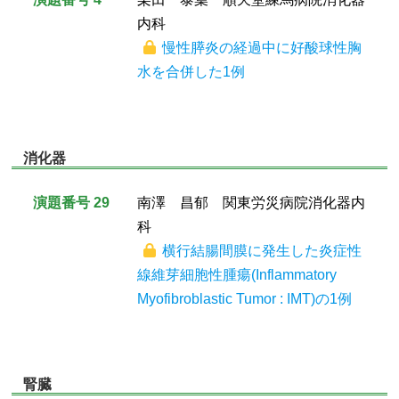
内科
慢性膵炎の経過中に好酸球性胸
水を合併した1例
消化器
演題番号 29
南澤 昌郁 関東労災病院消化器内
科
横行結腸間膜に発生した炎症性
線維芽細胞性腫瘍(Inflammatory
Myofibroblastic Tumor : IMT)の1例
腎臓