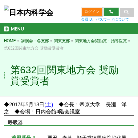
ログイン
会員ID、パスワードについて
MENU
HOME
»
講演会・各支部
»
関東支部
»
関東地方会奨励賞・指導医賞
»
第632回関東地方会 奨励賞受賞者
第632回関東地方会 奨励
賞受賞者
◆2017年5月13日
(土)
◆会長：帝京大学 長瀬 洋
之 ◆会場：日内会館4階会議室
呼吸器
演題番号 4
栗田 泰葉 順天堂練馬病院消化器