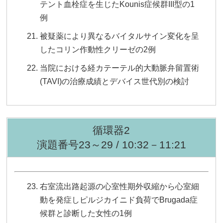
テント血栓症を生じたKounis症候群III型の1
例
被疑薬により異なるバイタルサイン変化を呈
したコリン作動性クリーゼの2例
当院における経カテーテル的大動脈弁留置術
(TAVI)の治療成績とデバイス世代別の検討
循環器2
演題番号23～29 / 10:32－11:21
右室流出路起源の心室性期外収縮から心室細
動を発症しピルジカイニド負荷でBrugada症
候群と診断した女性の1例