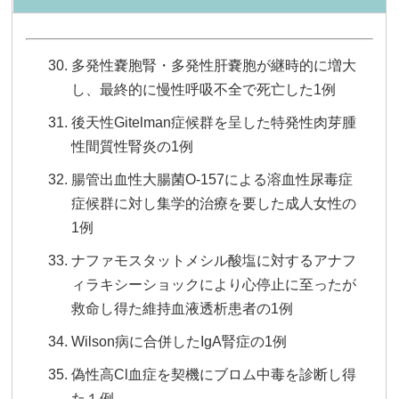
多発性嚢胞腎・多発性肝嚢胞が継時的に増大
し、最終的に慢性呼吸不全で死亡した1例
後天性Gitelman症候群を呈した特発性肉芽腫
性間質性腎炎の1例
腸管出血性大腸菌O‐157による溶血性尿毒症
症候群に対し集学的治療を要した成人女性の
1例
ナファモスタットメシル酸塩に対するアナフ
ィラキシーショックにより心停止に至ったが
救命し得た維持血液透析患者の1例
Wilson病に合併したIgA腎症の1例
偽性高Cl血症を契機にブロム中毒を診断し得
た１例