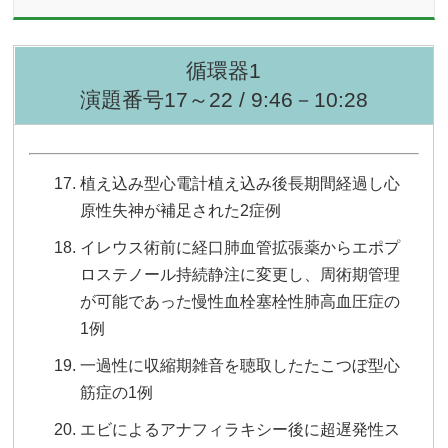
循環器1
演題番号17～22 / 9:46－10:28
植え込み型心電計植え込み後長期間経過し心
原性失神が補足された2症例
イレウス術前に経口肺血管拡張薬からエポプ
ロステノール持続静注に変更し、周術期管理
が可能であった慢性血栓塞栓性肺高血圧症の
1例
一過性に収縮期雑音を聴取したたこつぼ型心
筋症の1例
エビによるアナフィラキシー後に超遅発性ス