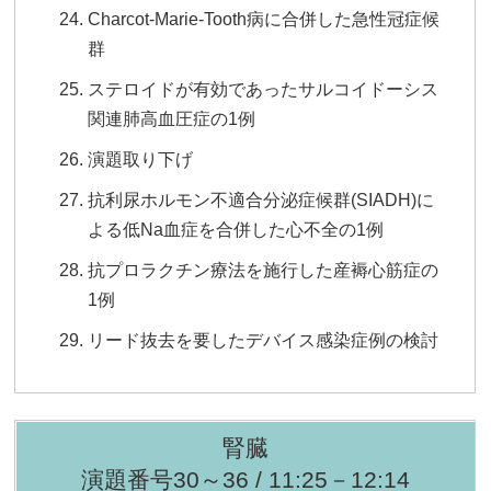
Charcot-Marie-Tooth病に合併した急性冠症候
群
ステロイドが有効であったサルコイドーシス
関連肺高血圧症の1例
演題取り下げ
抗利尿ホルモン不適合分泌症候群(SIADH)に
よる低Na血症を合併した心不全の1例
抗プロラクチン療法を施行した産褥心筋症の
1例
リード抜去を要したデバイス感染症例の検討
腎臓
演題番号30～36 / 11:25－12:14