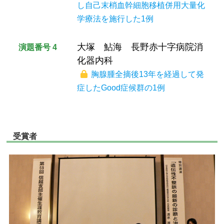
し自己末梢血幹細胞移植併用大量化
学療法を施行した1例
大塚 鮎海 長野赤十字病院消
演題番号 4
化器内科
胸腺腫全摘後13年を経過して発
症したGood症候群の1例
受賞者