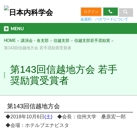
ログイン
会員ID、パスワードについて
MENU
HOME
»
講演会・各支部
»
信越支部
»
信越支部若手奨励賞
»
第143回信越地方会 若手奨励賞受賞者
第143回信越地方会 若手
奨励賞受賞者
第143回信越地方会
◆2018年10月6日
(土)
◆会長：信州大学 桑原宏一郎
◆会場：ホテルブエナビスタ