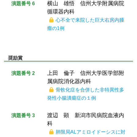
横山 雄悟 信州大学附属病院
演題番号 6
循環器内科
心不全で来院した巨大右房内腫
瘤の1例
奨励賞
上田 倫子 信州大学医学部附
演題番号 2
属病院消化器内科
骨軟化症を合併した非特異性多
発性小腸潰瘍症の１例
渡辺 顕 新潟市民病院血液内
演題番号 3
科
肺限局ALアミロイドーシスに対