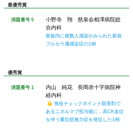
最優秀賞
小野寺 翔 慈泉会相澤病院総
演題番号 5
合内科
家族内に複数人感染がみられた新規
ブルセラ属感染症の1例
優秀賞
内山 純花 長岡赤十字病院神
演題番号 1
経内科
免疫チェックポイント阻害剤で
あるニボルマブ投与後に，高CK血症
を伴う重症筋無力症を発症した1例