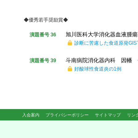
◆優秀若手奨励賞◆
旭川医科大学消化器血液腫瘍
演題番号 36
診断に苦慮した食道原発GIS
斗南病院消化器内科 因幡 
演題番号 39
好酸球性食道炎の1例
入会案内
プライバシーポリシー
サイトマップ
リン