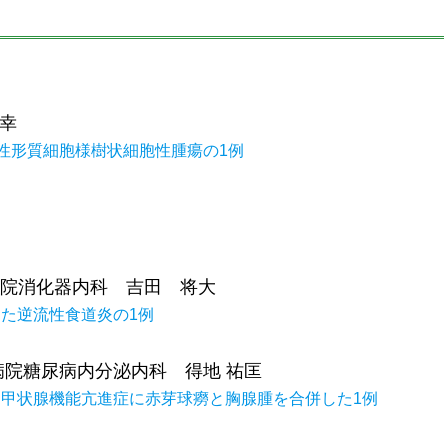
幸
球性形質細胞様樹状細胞性腫瘍の1例
病院消化器内科 吉田 将大
た逆流性食道炎の1例
病院糖尿病内分泌内科 得地 祐匡
甲状腺機能亢進症に赤芽球癆と胸腺腫を合併した1例