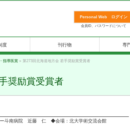
Personal Web
ログイン
会員ID、パスワードについて
制度
刊行物
専
・指導医賞
»
第273回北海道地方会 若手奨励賞受賞者
若手奨励賞受賞者
ー斗南病院 近藤 仁 ◆会場：北大学術交流会館