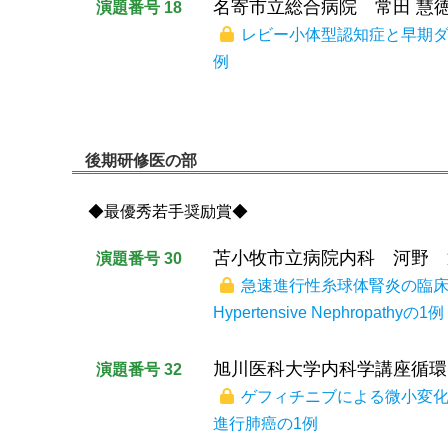
名寄市立総合病院 常田 慧
演題番号 18
レビー小体型認知症と早期ダ
例
後期研修医の部
◆最優秀若手奨励賞◆
苫小牧市立病院内科 河野 
演題番号 30
急速進行性糸球体腎炎の臨
Hypertensive Nephropathyの1例
旭川医科大学内科学講座循環
演題番号 32
ゲフィチニブによる微小変
進行肺癌の1例