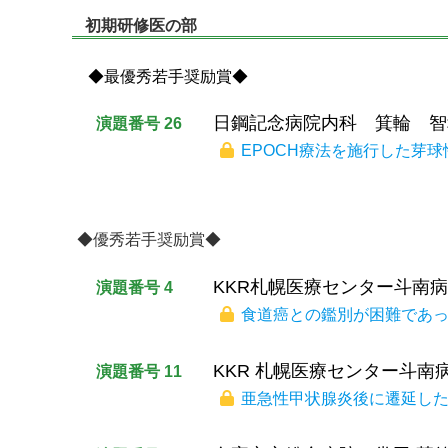
初期研修医の部
◆最優秀若手奨励賞◆
日鋼記念病院内科 箕輪 智
演題番号 26
EPOCH療法を施行した芽
◆優秀若手奨励賞◆
KKR札幌医療センター斗南
演題番号 4
食道癌との鑑別が困難であっ
KKR 札幌医療センター斗南
演題番号 11
亜急性甲状腺炎後に遷延した