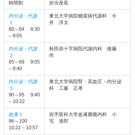
時間割
担当座長
内分泌・代謝
東北大学病院糖尿病代謝科 今
１
井 淳太
80～84 8:30
– 9:05
内分泌・代謝
秋田赤十字病院代謝内科 後藤
２
尚
85～89 9:05
– 9:40
内分泌・代謝
東北大学病院腎・高血圧・内分泌
３
科 工藤 正孝
90～95 9:40
– 10:22
血液１
岩手医科大学血液腫瘍内科 小
96～100
宅 達郎
10:22 – 10:57