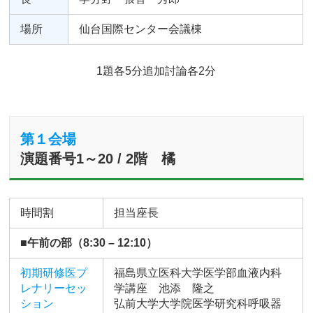
場所
仙台国際センター会議棟
1題各5分追加討論各2分
第１会場
演題番号1～20 / 2階 橘
時間割
担当座長
■午前の部（8:30 – 12:10）
初期研修医プ
福島県立医科大学医学部血液内科
レナリーセッ
学講座 池添 隆之
ション
弘前大学大学院医学研究科呼吸器