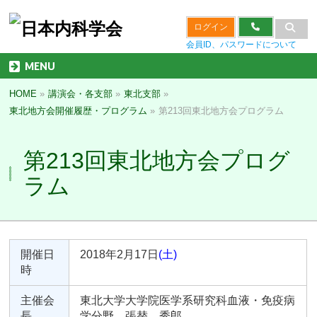
ログイン
会員ID、パスワードについて
MENU
HOME
»
講演会・各支部
»
東北支部
»
東北地方会開催履歴・プログラム
»
第213回東北地方会プログラム
第213回東北地方会プログ
ラム
開催日
2018年2月17日
(土)
時
主催会
東北大学大学院医学系研究科血液・免疫病
長
学分野 張替 秀郎