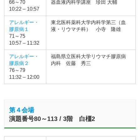
66～70
器血液内科学講座 珍田 大輔
10:22 – 10:57
アレルギー・
東北医科薬科大学内科学第三（血
膠原病１
液・リウマチ科） 小寺 隆雄
71～75
10:57 – 11:32
アレルギー・
福島県立医科大学リウマチ膠原病
膠原病２
内科 佐藤 秀三
76～79
11:32 – 12:00
第４会場
演題番号80～113 / 3階 白橿2