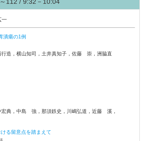
12 / 9:32－10:04
広一
胃潰瘍の1例
西行造，横山知司，土井真知子，佐藤 崇，洲脇直
中宏典，中島 強，那須鉄史，川嶋弘道，近藤 溪，
おける留意点を踏まえて
科