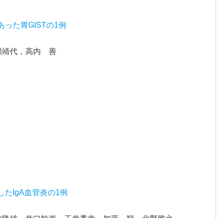
った胃GISTの1例
瀬靖代，高内 善
たIgA血管炎の1例