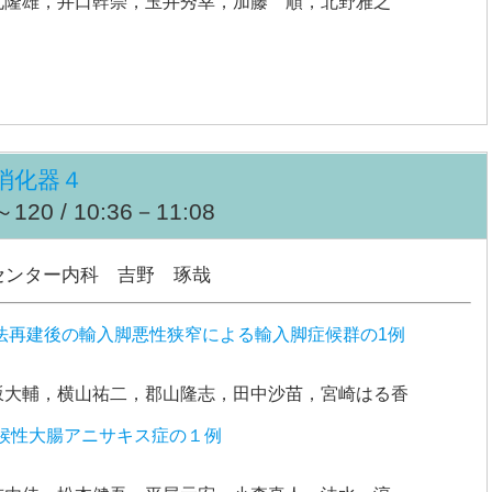
北隆雄，井口幹崇，玉井秀幸，加藤 順，北野雅之
消化器４
20 / 10:36－11:08
センター内科 吉野 琢哉
h II法再建後の輸入脚悪性狭窄による輸入脚症候群の1例
坂大輔，横山祐二，郡山隆志，田中沙苗，宮崎はる香
候性大腸アニサキス症の１例