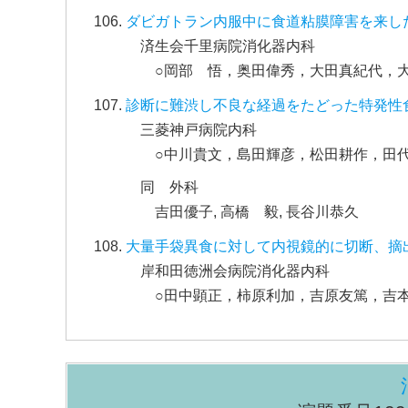
ダビガトラン内服中に食道粘膜障害を来し
済生会千里病院消化器内科
○岡部 悟，奥田偉秀，大田真紀代，
診断に難渋し不良な経過をたどった特発性
三菱神戸病院内科
○中川貴文，島田輝彦，松田耕作，田
同 外科
吉田優子, 高橋 毅, 長谷川恭久
大量手袋異食に対して内視鏡的に切断、摘
岸和田徳洲会病院消化器内科
○田中顕正，柿原利加，吉原友篤，吉