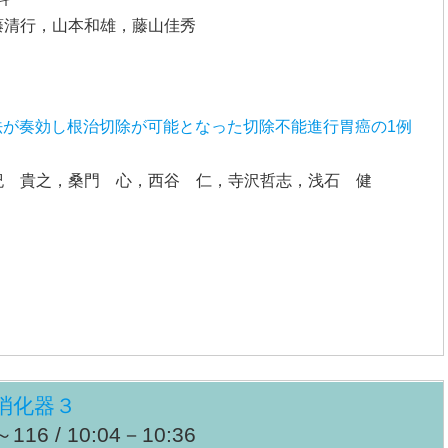
藤清行，山本和雄，藤山佳秀
法が奏効し根治切除が可能となった切除不能進行胃癌の1例
紀 貴之，桑門 心，西谷 仁，寺沢哲志，浅石 健
消化器３
16 / 10:04－10:36