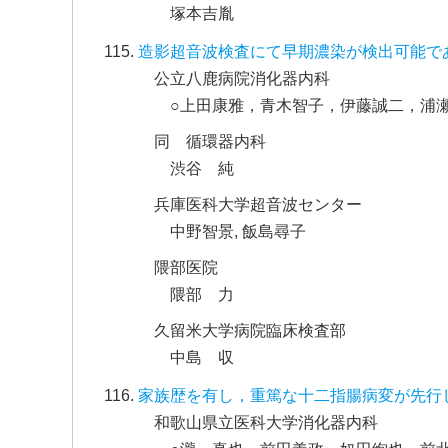
塚本吉胤
造影超音波検査にて早期濃染が検出可能であ
公立八鹿病院消化器内科
○上田康雅，青木智子，伊藤誠二，浦
同 循環器内科
渋谷 純
兵庫医科大学超音波センター
中野智景, 飯島尋子
隈部医院
隈部 力
久留米大学病院臨床検査部
中島 収
家族歴を有し，重篤な十二指腸病変が先行し
和歌山県立医科大学消化器内科