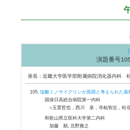
演題番号105～
座長：近畿大学医学部附属病院消化器内科 
塩酸ミノサイクリンが原因と考えられた薬
国保日高総合病院第一内科
○玉置哲也，西川 泉，寺杣智志，松
和歌山県立医科大学第二内科
加藤 順, 北野雅之