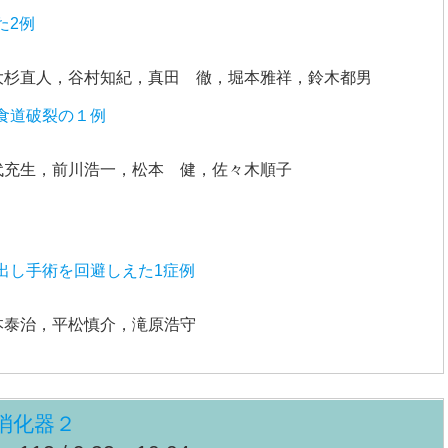
た2例
大杉直人，谷村知紀，真田 徹，堀本雅祥，鈴木都男
食道破裂の１例
代充生，前川浩一，松本 健，佐々木順子
出し手術を回避しえた1症例
本泰治，平松慎介，滝原浩守
消化器２