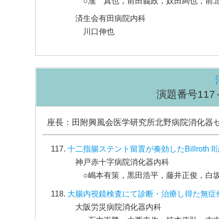
○瀧 真也，前田義政，奴田絢也，前
済生会有田病院内科
川口伸也
演題番号117～1
座長：田附興風会医学研究所北野病院消化器
十二指腸ステント留置が奏効したBillrot
神戸赤十字病院消化器内科
○嶋本有策，黒田浩平，藤井正俊，白
大腸内視鏡検査にて診断・治療し得た無症
大阪労災病院消化器内科