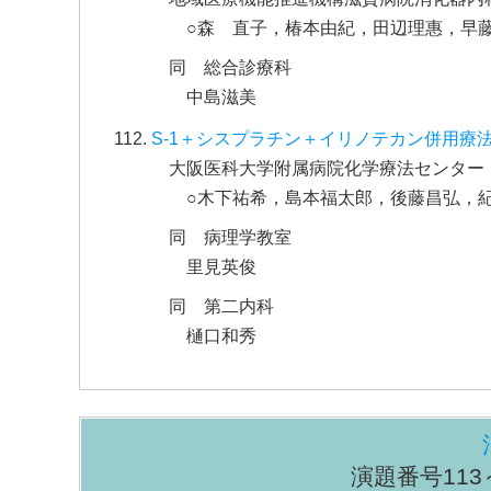
○森 直子，椿本由紀，田辺理惠，早
同 総合診療科
中島滋美
S-1＋シスプラチン＋イリノテカン併用療
大阪医科大学附属病院化学療法センター
○木下祐希，島本福太郎，後藤昌弘，
同 病理学教室
里見英俊
同 第二内科
樋口和秀
演題番号113～1