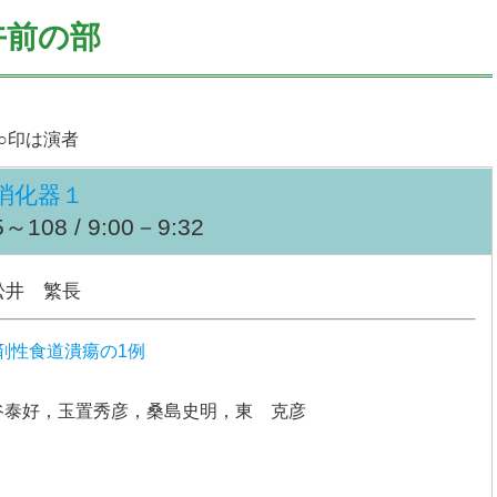
午前の部
○印は演者
消化器１
108 / 9:00－9:32
松井 繁長
剤性食道潰瘍の1例
谷泰好，玉置秀彦，桑島史明，東 克彦