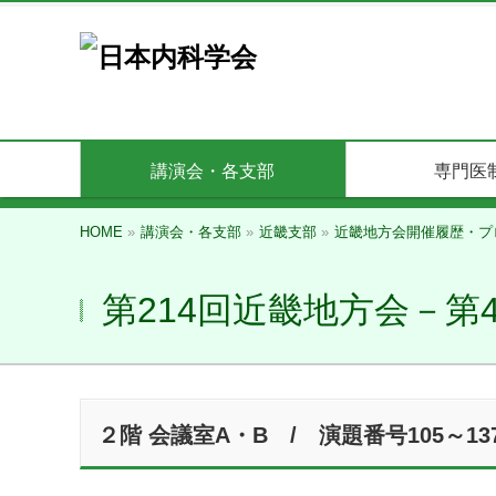
講演会・各支部
専門医
HOME
»
講演会・各支部
»
近畿支部
»
近畿地方会開催履歴・プ
第214回近畿地方会－第
２階 会議室A・B / 演題番号105～137 