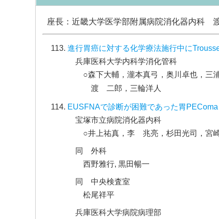
座長：近畿大学医学部附属病院消化器内科 
進行胃癌に対する化学療法施行中にTrouss
兵庫医科大学内科学消化管科
○森下大輔，瀧本真弓，奥川卓也，三
渡 二郎，三輪洋人
EUSFNAで診断が困難であった胃PEComa（perivas
宝塚市立病院消化器内科
○井上祐真，李 兆亮，杉田光司，宮
同 外科
西野雅行, 黒田暢一
同 中央検査室
松尾祥平
兵庫医科大学病院病理部