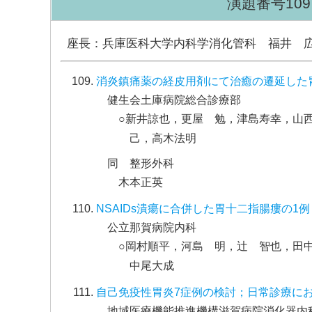
演題番号109～1
座長：兵庫医科大学内科学消化管科 福井 
消炎鎮痛薬の経皮用剤にて治癒の遷延した
健生会土庫病院総合診療部
○新井諒也，更屋 勉，津島寿幸，山
己，高木法明
同 整形外科
木本正英
NSAIDs潰瘍に合併した胃十二指腸瘻の1例
公立那賀病院内科
○岡村順平，河島 明，辻 智也，田
中尾大成
自己免疫性胃炎7症例の検討；日常診療に
地域医療機能推進機構滋賀病院消化器内