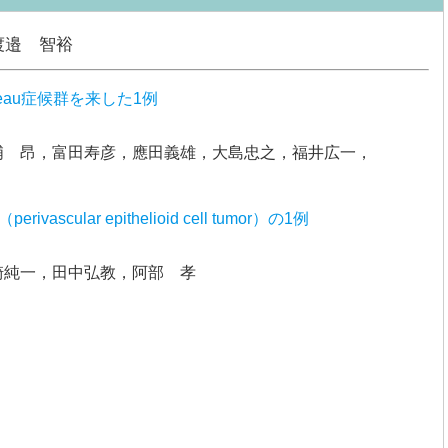
渡邉 智裕
eau症候群を来した1例
浦 昂，富田寿彦，應田義雄，大島忠之，福井広一，
cular epithelioid cell tumor）の1例
崎純一，田中弘教，阿部 孝