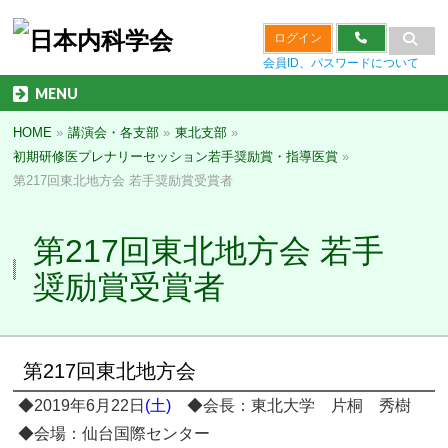
ログイン
会員ID、パスワードについて
MENU
HOME
»
講演会・各支部
»
東北支部
»
初期研修医プレナリーセッション若手奨励賞・指導医賞
»
第217回東北地方会 若手奨励賞受賞者
第217回東北地方会 若手
奨励賞受賞者
第217回東北地方会
◆2019年6月22日
(土)
◆会長：東北大学 片桐 秀樹
◆会場：仙台国際センター