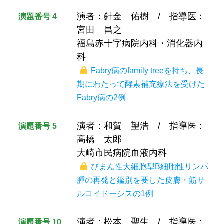
演者：針金 佑樹 / 指導医：
演題番号 4
宮田 昌之
福島赤十字病院内科・消化器内
科
Fabry病のfamily treeを持ち、長
期にわたって酵素補充療法を受けた
Fabry病の2例
演者：和賀 望浩 / 指導医：
演題番号 5
高橋 太郎
大崎市民病院血液内科
びまん性大細胞型B細胞性リンパ
腫の再発と鑑別を要した皮膚・筋サ
ルコイドーシスの1例
演者：松本 聖生 / 指導医：
演題番号 10