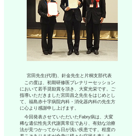
宮田先生(代理)、針金先生と片桐支部代表
この度は、初期研修医プレナリーセッション
において若手奨励賞を頂き、大変光栄です。ご
指導いただきました宮田昌之先生をはじめとし
て、福島赤十字病院内科・消化器内科の先生方
に心より感謝申し上げます。
今回発表させていただいたFabry病は、大変
稀な遺伝性先天代謝異常症であり、有効な治療
法が見つかってから日が浅い疾患です。程度の
差こそありますが全身に様々な症状を来しま