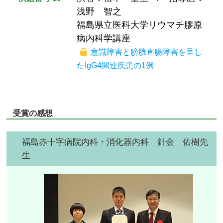
浅野 智之
福島県立医科大学リウマチ膠原
病内科学講座
意識障害と膀胱直腸障害を呈し
たIgG4関連疾患の1例
受賞の感想
福島赤十字病院内科・消化器内科 針金 佑樹先
生