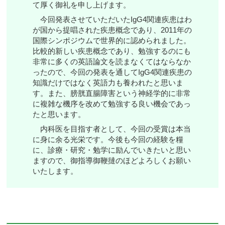
て厚く御礼を申し上げます。
今回発表させていただいたIgG4関連疾患はわ
が国から提唱された疾患概念であり、2011年の
国際シンポジウムで世界的に認められました。
比較的新しい疾患概念であり、勉強するのにも
非常に多くの英語論文を読まなくてはならなか
ったので、今回の発表を通してIgG4関連疾患の
知識だけではなく英語力も養われたと思いま
す。また、膀胱直腸障害という神経学的に非常
に複雑な機序を改めて勉強する良い機会であっ
たと思います。
内科医を目指す者として、今回の受賞は本当
に身に余る光栄です。今後も今回の経験を糧
に、診療・研究・勉学に励んでいきたいと思い
ますので、御指導御鞭撻のほどよろしくお願い
いたします。